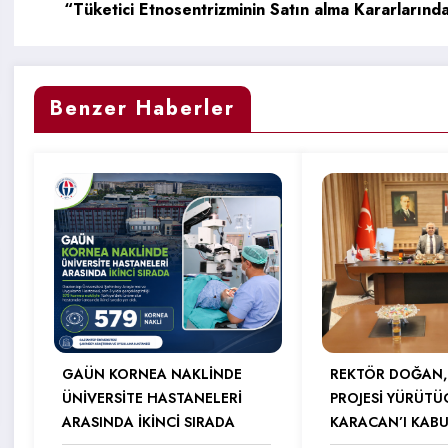
“Tüketici Etnosentrizminin Satın alma Kararlarınd
Benzer Haberler
GAÜN KORNEA NAKLİNDE
REKTÖR DOĞAN,
ÜNİVERSİTE HASTANELERİ
PROJESİ YÜRÜTÜ
ARASINDA İKİNCİ SIRADA
KARACAN’I KABU