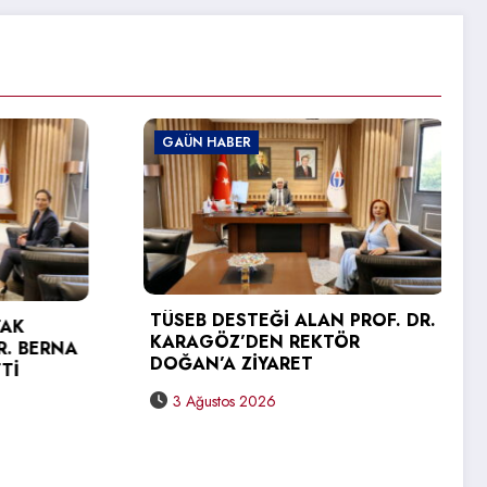
 HABER
GAÜN HABER
B DESTEĞİ ALAN PROF. DR.
GÖZ’DEN REKTÖR
GAÜN TEKNİK BİLİM
N’A ZİYARET
YÜKSEKOKULU’NDA 
SEVİNCİ
ğustos 2026
31 Temmuz 2026