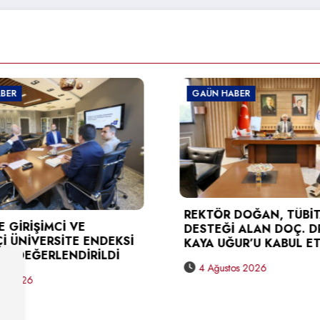
GAÜN HABER
GAÜN
TÜSE
REKTÖR DOĞAN, TÜBİTAK
KARA
DESTEĞİ ALAN DOÇ. DR. BERNA
DOĞA
İ
KAYA UĞUR’U KABUL ETTİ
3 A
4 Ağustos 2026