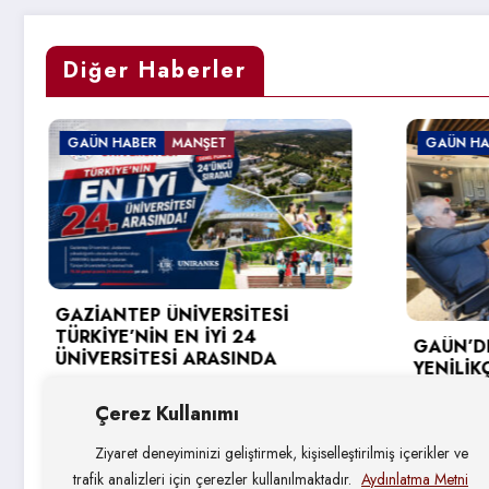
Diğer Haberler
ŞET
GAÜN HABER
VERSİTESİ
İYİ 24
GAÜN’DE GİRİŞİMCİ VE
ARASINDA
YENİLİKÇİ ÜNİVERSİTE ENDEKS
HEDEFLERİ DEĞERLENDİRİLDİ
Çerez Kullanımı
4 Ağustos 2026
Ziyaret deneyiminizi geliştirmek, kişiselleştirilmiş içerikler ve
trafik analizleri için çerezler kullanılmaktadır.
Aydınlatma Metni