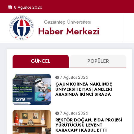
İçeriğe
8 Ağustos 2026
atla
Gaziantep Üniversitesi
Haber Merkezi
GÜNCEL
POPÜLER
7 Ağustos 2026
GAÜN KORNEA NAKLİNDE
ÜNİVERSİTE HASTANELERİ
ARASINDA İKİNCİ SIRADA
7 Ağustos 2026
REKTÖR DOĞAN, EIDA PROJESİ
YÜRÜTÜCÜSÜ LEVENT
KARACAN’I KABUL ETTİ