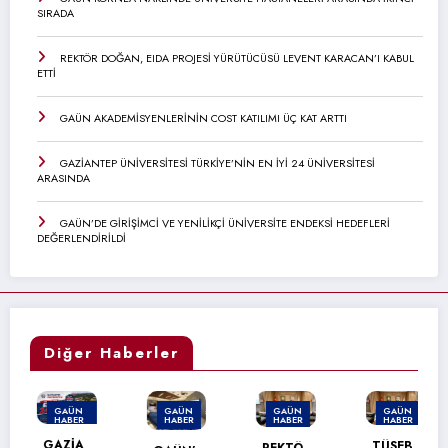
SIRADA
REKTÖR DOĞAN, EIDA PROJESİ YÜRÜTÜCÜSÜ LEVENT KARACAN’I KABUL
ETTİ
GAÜN AKADEMİSYENLERİNİN COST KATILIMI ÜÇ KAT ARTTI
GAZİANTEP ÜNİVERSİTESİ TÜRKİYE’NİN EN İYİ 24 ÜNİVERSİTESİ
ARASINDA
GAÜN’DE GİRİŞİMCİ VE YENİLİKÇİ ÜNİVERSİTE ENDEKSİ HEDEFLERİ
DEĞERLENDİRİLDİ
Diğer Haberler
GAÜN
GAÜN
GAÜN
GAÜN
HABER
HABER
HABER
HABER
MANŞET
GAZİA
TÜSEB
REKTÖ