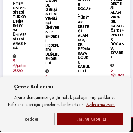
GAÜN’
NTEP
DESTE
R
DE
ÜNİVER
Ğİ
DOĞAN
GİRİŞİ
SİTESİ
ALAN
,
MCİ VE
TÜRKİY
PROF.
TÜBİT
YENİLİ
E’NİN
DR.
AK
KÇİ
EN İYİ
KARAG
DESTE
ÜNİVER
24
ÖZ’DEN
Ğİ
SİTE
ÜNİVER
REKTÖ
ALAN
ENDEKS
SİTESİ
R
DOÇ.
İ
ARASIN
DOĞAN
DR.
HEDEFL
DA
’A
BERNA
ERİ
ZİYARE
KAYA
DEĞERL
T
UĞUR’
ENDİRİ
5
U
LDİ
Ağustos
KABUL
3
2026
ETTİ
Ağustos
4
2026
Ağustos
4
2026
Çerez Kullanımı
Ağustos
2026
Ziyaret deneyiminizi geliştirmek, kişiselleştirilmiş içerikler ve
trafik analizleri için çerezler kullanılmaktadır.
Aydınlatma Metni
Reddet
Tümünü Kabul Et
© Gaziantep Üniversitesi Basın Yayın ve Halkla İlişkiler Müdürlüğü