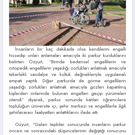
İnsanların bir kaç dakikada olsa kendilerini engelli
hissedip onları anlamaları amacıyla iki parkur kurduklarını
belirten Özyurt, “Birinde bedensel engellilerin ve
ortopedik engellilerin yaşadığı zorlukları anlatmak amacıyla
tekerlekli sandalye ve koltuk değnekleriyle uygulamalı
empati yaptık. Diğer parkurda da görme engellilerin
yaşadığı zorlukları anlatmak amacıyla gözleri kapatılmış
kişilerden önlerinde bulunan engelleri geçip yürümeleri
istendi” diyerek, parkur sonunda katılan öğrencilere
topluluğun üniversite içi, şehir merkezi ve engellilerle ilgili
şehirlerarası faaliyetleri anlattıklarını ifade etti.
Özyurt, “Gelen tepkiler sonucunda insanların parkur
öncesi ve sonrasındaki düşüncelerinin değiştiği sonucunu