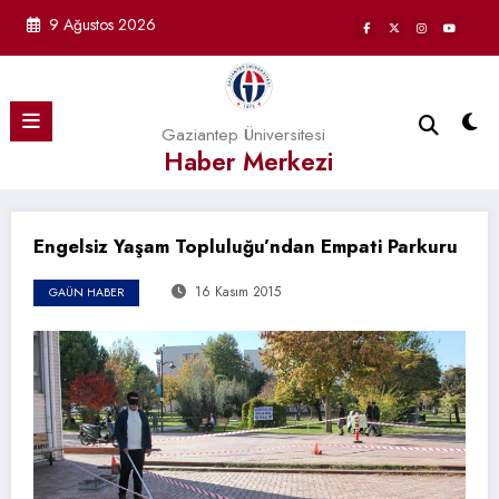
İçeriğe
9 Ağustos 2026
atla
Gaziantep Üniversitesi
Haber Merkezi
Engelsiz Yaşam Topluluğu’ndan Empati Parkuru
16 Kasım 2015
GAÜN HABER