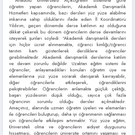
Anadolu Üniversitesi Açıköğretim sistemine göre
öğretim yapan öğrencilerin, Akademik Danışmanlık
Hizmetleri kapsamında, bazı dersleri yüz yüze alabilme
imkanına sahip olduklarını ifade eden İl Koordinatörü
Yıldırım, geçen dönemde derse katılımın az olduğuna
dikkat çekerek bu dönem öğrencilerin derse devamlarını
isteyerek şunları söyledi: “Akademik danışmanlık dersleri
için hiçbir ücret alınmamakta, öğrenci kimliği/öğrenci
tanıtım kartı gösterilerek dersliklere öğrenciler
girebilmektedir. Akademik danışmanlık derslerine katılım
ve devam zorunlu değildir. Uzaktan eğitim sistemi ile
öğrenciler, anlayamadıkları konuları öğretim üye ve
elemanlarına yüz yüze sorarak danışarak kavrayabilir,
diğer öğrencilerle etkileşerek, öğrendiklerini
pekiştirebilirler. Öğrencilerin anlamakta güçlük çektiği,
başarı yüzdesinin düşük olduğu, sayıca çok fazla
öğrencinin sorumlu olduğu dersler açılmaktadır.
Amaçımız, alanında uzman öğretim üyeleri ve elemanları
ile öğrencileri buluşturup, daha iyi öğrenmenin sağlanması
için öğrencilerle etkileşimi artırmaktır. Yüz yüze eğitim;
Üniversiteli olma ve öğrencilerin aidiyet duygusunu
hissetmesi, öğrencilerin üniversite ortamını yaşaması ve