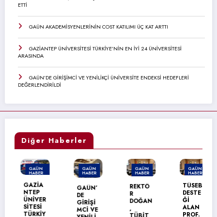
ETTİ
GAÜN AKADEMİSYENLERİNİN COST KATILIMI ÜÇ KAT ARTTI
GAZİANTEP ÜNİVERSİTESİ TÜRKİYE’NİN EN İYİ 24 ÜNİVERSİTESİ
ARASINDA
GAÜN’DE GİRİŞİMCİ VE YENİLİKÇİ ÜNİVERSİTE ENDEKSİ HEDEFLERİ
DEĞERLENDİRİLDİ
Diğer Haberler
GAÜN
GAÜN
GAÜN
GAÜN
HABER
HABER
HABER
HABER
MANŞET
GAZİA
TÜSEB
REKTÖ
GAÜN’
NTEP
DESTE
R
DE
ÜNİVER
Ğİ
DOĞAN
GİRİŞİ
SİTESİ
ALAN
,
MCİ VE
TÜRKİY
PROF.
TÜBİT