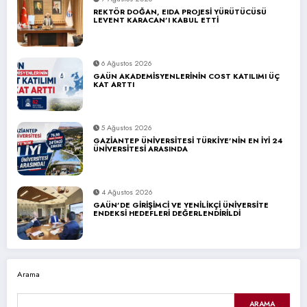
REKTÖR DOĞAN, EIDA PROJESİ YÜRÜTÜCÜSÜ
LEVENT KARACAN’I KABUL ETTİ
6 Ağustos 2026
GAÜN AKADEMİSYENLERİNİN COST KATILIMI ÜÇ
KAT ARTTI
5 Ağustos 2026
GAZİANTEP ÜNİVERSİTESİ TÜRKİYE’NİN EN İYİ 24
ÜNİVERSİTESİ ARASINDA
4 Ağustos 2026
GAÜN’DE GİRİŞİMCİ VE YENİLİKÇİ ÜNİVERSİTE
ENDEKSİ HEDEFLERİ DEĞERLENDİRİLDİ
Arama
ARAMA