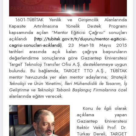
1601-TÜBİTAK Yenilik ve Girişimcilik Alanlarında
Kapasite Artırılmasına Yönelik Destek Programı
kapsamında açılan “Mentor Eğiticisi Çağrısı” sonuçları
açıklandı
(http://tubitak.gov.tr/tr/duyuru/mentor-egiticisi-
cagrisi-sonuclari-aciklandi)
.
23 Mart-18 Mayıs 2015
tarihleri arasında açık kalan çağrıya başvuruların
değerlendirme sonuçlarına göre Gaziantep Üniversitesi
TargeT Teknoloji Transfer Ofisi A.Ş. desteklenmeye uygun
bulundu. Bu bağlamda, TARGET TTO A.Ş., TÜBİTAK
mentor havuzunda yer alan mentor adaylarına;
Stratejik
Teknoloji ve Ürün Yönetimi, İleri Mühendislik ile Tasarım, İş
Geliştirme ve Teknoloji Tabanlı Başlangıç Firmalarına
özel
alanlarında eğitim verecek.
Konu ile ilgili olarak
açıklama yapan
Gaziantep Üniversitesi
Rektör Vekili Prof. Dr.
Türkay Dereli, TARGET