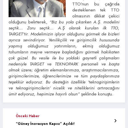
TTO’nun bu çağrıda
desteklenen tek TTO
olmasının dikkat çekici
olduğunu belirterek,
“Biz bu yola çıkarken A.Ş. modelini
seçtik… Zoru seçtik… A.Ş olarak kurulan ilk TTO,
TARGET’tir. Modelimizin işliyor olduğunu görmek de bizleri
ayrıca sevindiriyor. Yenilikçilik ve girişimcilik hususunda
yapmış olduğumuz yatırımların, ekmiş olduğumuz
tohumların meyve vermeye başladığını görmek hakikaten
çok güzel. Bu vesile ile bu yoldaki gayretli çalışmaları
nedeniyle TARGET ve TEKNOPARK personeli ve başta
olmak üzere; öğretim elemanlarımıza, araştırmacılarımıza,
girişimcilerimize, öğrencilerimize ve tüm paydaşlarımıza
teşekkür ediyoruz. Bu desteğin özellikle ‘teknogirişimlerin
ve teknogirişimcilerin’ nicelik ve niteliklerini artıracağını
ümit ediyoruz, hepimize hayırlı olsun”
şeklinde konuştu.
Önceki Haber
“Güney İnovasyon Kapısı” Açıldı!