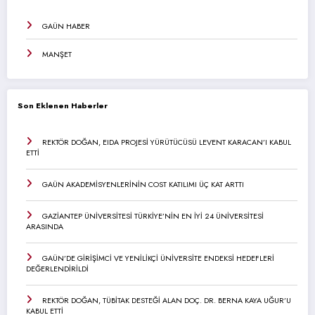
GAÜN HABER
MANŞET
Son Eklenen Haberler
REKTÖR DOĞAN, EIDA PROJESİ YÜRÜTÜCÜSÜ LEVENT KARACAN’I KABUL
ETTİ
GAÜN AKADEMİSYENLERİNİN COST KATILIMI ÜÇ KAT ARTTI
GAZİANTEP ÜNİVERSİTESİ TÜRKİYE’NİN EN İYİ 24 ÜNİVERSİTESİ
ARASINDA
GAÜN’DE GİRİŞİMCİ VE YENİLİKÇİ ÜNİVERSİTE ENDEKSİ HEDEFLERİ
DEĞERLENDİRİLDİ
REKTÖR DOĞAN, TÜBİTAK DESTEĞİ ALAN DOÇ. DR. BERNA KAYA UĞUR’U
KABUL ETTİ