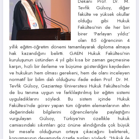
Dekanı Prof. Dr. M.
Tevfik Gülsoy, diğer
fakülte ve yüksek okullar
olduğu gibi Hukuk
Fakültesi’nin de her biri
birer ‘Parlayan yıldız’
olan 85 öğrencinin 4
yıllık eğitim-öğretim dönemi tamamlayarak diploma almaya
hak kazandığını belirtti. GAÜN Hukuk Fakültesi’nin
kuruluşunun üstünden 4 yıl gibi kısa bir zaman geçmesine
karşın, hızlı bir ilerleme ve büyüme gösterdiğini kaydeden
ve hukukun hem olması gerekeni, hem de olanı inceleyen
normatif bir bilim dalı olduğunu ifade eden Prof. Dr. M.
Tevfik Gülsoy, Gaziantep Üniversitesi Hukuk Fakültesi’nde
de bu tanıma uygun ve farklılaştırılmış bir eğitim sistemi
uyguladıklarını söyledi. Bu sistem içinde Hukuk
Fakültesi’nde görev yapan tüm öğretim elemanlarının altın
değerindeki bilgilerini öğrencileriyle paylaştığını
vurgulayan Gülsoy, Türkiye’nin özellikle hukuk
camiasındaki sıkıntıları göz önüne alındığında çok büyük
bir mesafe olduğunun ortaya çıkacağını belirterek,
konuşmasının devamında özetle şunları söyledi: “Hukuk ile