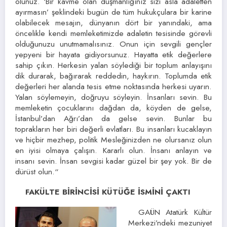
olunuz. ‘Bir kavme olan düşmanlığınız sizi asla adaletten
ayırmasın’ şeklindeki bugün de tüm hukukçulara bir karine
olabilecek mesajın, dünyanın dört bir yanındaki, ama
öncelikle kendi memleketimizde adaletin tesisinde görevli
olduğunuzu unutmamalısınız. Onun için sevgili gençler
yepyeni bir hayata gidiyorsunuz. Hayatta etik değerlere
sahip çıkın. Herkesin yalan söylediği bir toplum anlayışını
dik durarak, bağırarak reddedin, haykırın. Toplumda etik
değerleri her alanda tesis etme noktasında herkesi uyarın.
Yalan söylemeyin, doğruyu söyleyin. İnsanları sevin. Bu
memleketin çocuklarını dağdan da, köyden de gelse,
İstanbul’dan Ağrı’dan da gelse sevin. Bunlar bu
toprakların her biri değerli evlatları. Bu insanları kucaklayın
ve hiçbir mezhep, politik Mesleğinizden ne olursanız olun
en iyisi olmaya çalışın. Kararlı olun. İnsanı anlayın ve
insanı sevin. İnsan sevgisi kadar güzel bir şey yok. Bir de
dürüst olun.“
FAKÜLTE BİRİNCİSİ KÜTÜĞE İSMİNİ ÇAKTI
GAÜN Atatürk Kültür
Merkezi’ndeki mezuniyet