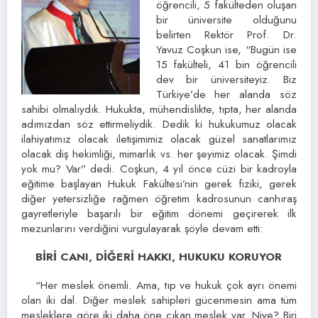
öğrencili, 5 fakülteden oluşan
bir üniversite olduğunu
belirten Rektör Prof. Dr.
Yavuz Coşkun ise, “Bugün ise
15 fakülteli, 41 bin öğrencili
dev bir üniversiteyiz. Biz
Türkiye’de her alanda söz
sahibi olmalıydık. Hukukta, mühendislikte, tıpta, her alanda
adımızdan söz ettirmeliydik. Dedik ki hukukumuz olacak
ilahiyatımız olacak iletişimimiz olacak güzel sanatlarımız
olacak diş hekimliği, mimarlık vs. her şeyimiz olacak. Şimdi
yok mu? Var” dedi. Coşkun, 4 yıl önce cüzi bir kadroyla
eğitime başlayan Hukuk Fakültesi’nin gerek fiziki, gerek
diğer yetersizliğe rağmen öğretim kadrosunun canhıraş
gayretleriyle başarılı bir eğitim dönemi geçirerek ilk
mezunlarını verdiğini vurgulayarak şöyle devam etti:
BİRİ CANI, DİĞERİ HAKKI, HUKUKU KORUYOR
“Her meslek önemli. Ama, tıp ve hukuk çok ayrı önemi
olan iki dal. Diğer meslek sahipleri gücenmesin ama tüm
mesleklere göre iki daha öne çıkan meslek var. Niye? Biri