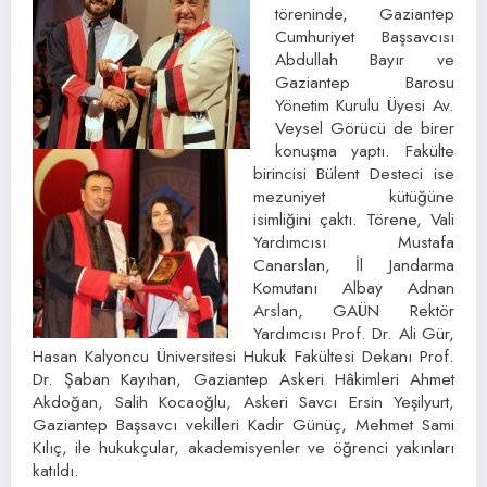
töreninde, Gaziantep
Cumhuriyet Başsavcısı
Abdullah Bayır ve
Gaziantep Barosu
Yönetim Kurulu Üyesi Av.
Veysel Görücü de birer
konuşma yaptı. Fakülte
birincisi Bülent Desteci ise
mezuniyet kütüğüne
isimliğini çaktı. Törene, Vali
Yardımcısı Mustafa
Canarslan, İl Jandarma
Komutanı Albay Adnan
Arslan, GAÜN Rektör
Yardımcısı Prof. Dr. Ali Gür,
Hasan Kalyoncu Üniversitesi Hukuk Fakültesi Dekanı Prof.
Dr. Şaban Kayıhan, Gaziantep Askeri Hâkimleri Ahmet
Akdoğan, Salih Kocaoğlu, Askeri Savcı Ersin Yeşilyurt,
Gaziantep Başsavcı vekilleri Kadir Günüç, Mehmet Sami
Kılıç, ile hukukçular, akademisyenler ve öğrenci yakınları
katıldı.