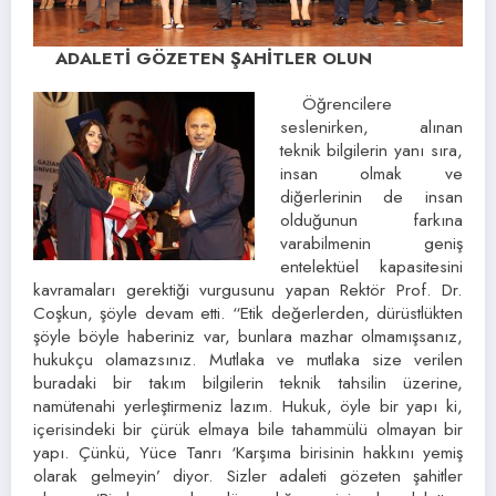
ADALETİ GÖZETEN ŞAHİTLER OLUN
Öğrencilere
seslenirken, alınan
teknik bilgilerin yanı sıra,
insan olmak ve
diğerlerinin de insan
olduğunun farkına
varabilmenin geniş
entelektüel kapasitesini
kavramaları gerektiği vurgusunu yapan Rektör Prof. Dr.
Coşkun, şöyle devam etti. “Etik değerlerden, dürüstlükten
şöyle böyle haberiniz var, bunlara mazhar olmamışsanız,
hukukçu olamazsınız. Mutlaka ve mutlaka size verilen
buradaki bir takım bilgilerin teknik tahsilin üzerine,
namütenahi yerleştirmeniz lazım. Hukuk, öyle bir yapı ki,
içerisindeki bir çürük elmaya bile tahammülü olmayan bir
yapı. Çünkü, Yüce Tanrı ‘Karşıma birisinin hakkını yemiş
olarak gelmeyin’ diyor. Sizler adaleti gözeten şahitler