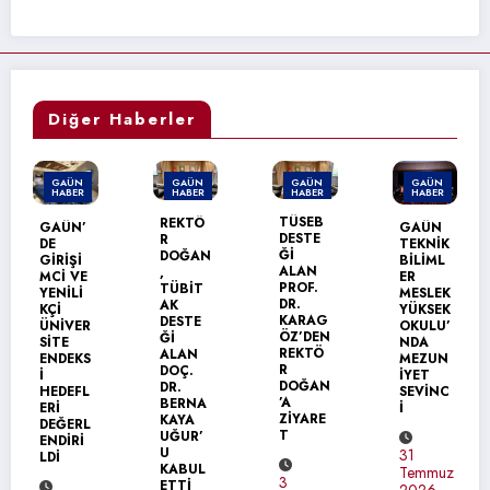
Diğer Haberler
GAÜN
GAÜN
GAÜN
GAÜN
HABER
HABER
HABER
HABER
TÜSEB
REKTÖ
GAÜN
GAÜN’
DESTE
R
TEKNİK
DEN
Ğİ
DOĞAN
BİLİML
GELEC
ALAN
,
ER
EĞİN
PROF.
TÜBİT
MESLEK
BİLİŞİM
DR.
AK
YÜKSEK
CİLERİ
KARAG
DESTE
OKULU’
NE
ÖZ’DEN
Ğİ
NDA
UYGUL
REKTÖ
ALAN
MEZUN
AMALI
R
DOÇ.
İYET
SİBER
DOĞAN
DR.
SEVİNC
GÜVEN
’A
BERNA
İ
LİK
ZİYARE
KAYA
EĞİTİM
T
UĞUR’
İ
U
31
KABUL
Temmuz
3
ETTİ
31
2026