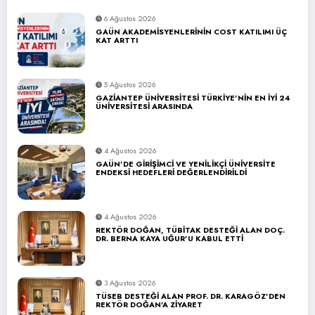
6 Ağustos 2026
GAÜN AKADEMİSYENLERİNİN COST KATILIMI ÜÇ
KAT ARTTI
5 Ağustos 2026
GAZİANTEP ÜNİVERSİTESİ TÜRKİYE’NİN EN İYİ 24
ÜNİVERSİTESİ ARASINDA
4 Ağustos 2026
GAÜN’DE GİRİŞİMCİ VE YENİLİKÇİ ÜNİVERSİTE
ENDEKSİ HEDEFLERİ DEĞERLENDİRİLDİ
4 Ağustos 2026
REKTÖR DOĞAN, TÜBİTAK DESTEĞİ ALAN DOÇ.
DR. BERNA KAYA UĞUR’U KABUL ETTİ
3 Ağustos 2026
TÜSEB DESTEĞİ ALAN PROF. DR. KARAGÖZ’DEN
REKTÖR DOĞAN’A ZİYARET