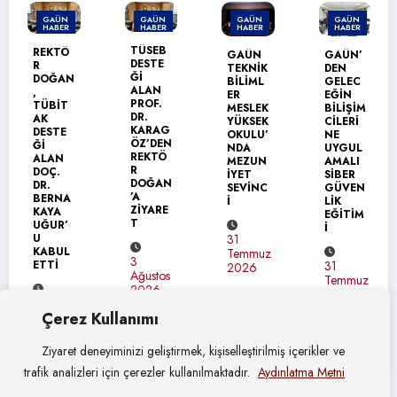
AÜN
GAÜN
GAÜN
GAÜN
GA
ABER
HABER
HABER
HABER
HAB
GAÜ
TÜSEB
KTÖ
GAÜN
GAÜN’
DEN
DESTE
TEKNİK
DEN
ÜRD
Ğİ
ĞAN
BİLİML
GELEC
ÜNİV
ALAN
ER
EĞİN
SİTE
PROF.
BİT
MESLEK
BİLİŞİM
NE
DR.
YÜKSEK
CİLERİ
ERA
KARAG
STE
OKULU’
NE
US+
ÖZ’DEN
NDA
UYGUL
ZİYA
REKTÖ
AN
MEZUN
AMALI
Tİ
R
Ç.
İYET
SİBER
DOĞAN
SEVİNC
GÜVEN
’A
RNA
İ
LİK
31
ZİYARE
YA
EĞİTİM
Tem
T
UR’
İ
202
31
BUL
Temmuz
3
Tİ
31
2026
Ağustos
Temmuz
2026
2026
Çerez Kullanımı
stos
26
Ziyaret deneyiminizi geliştirmek, kişiselleştirilmiş içerikler ve
trafik analizleri için çerezler kullanılmaktadır.
Aydınlatma Metni
© Gaziantep Üniversitesi Basın Yayın ve Halkla İlişkiler Müdürlüğü