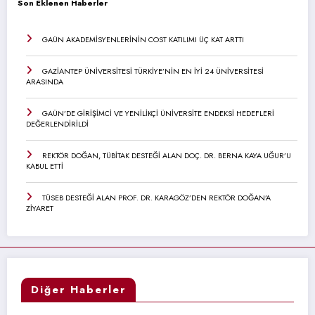
Son Eklenen Haberler
GAÜN AKADEMİSYENLERİNİN COST KATILIMI ÜÇ KAT ARTTI
GAZİANTEP ÜNİVERSİTESİ TÜRKİYE’NİN EN İYİ 24 ÜNİVERSİTESİ
ARASINDA
GAÜN’DE GİRİŞİMCİ VE YENİLİKÇİ ÜNİVERSİTE ENDEKSİ HEDEFLERİ
DEĞERLENDİRİLDİ
REKTÖR DOĞAN, TÜBİTAK DESTEĞİ ALAN DOÇ. DR. BERNA KAYA UĞUR’U
KABUL ETTİ
TÜSEB DESTEĞİ ALAN PROF. DR. KARAGÖZ’DEN REKTÖR DOĞAN’A
ZİYARET
Diğer Haberler