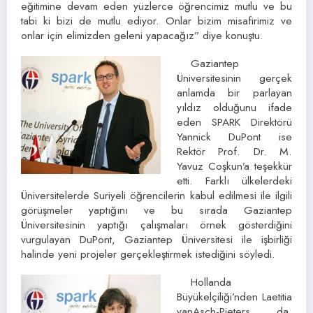
eğitimine devam eden yüzlerce öğrencimiz mutlu ve bu
tabi ki bizi de mutlu ediyor. Onlar bizim misafirimiz ve
onlar için elimizden geleni yapacağız” diye konuştu.
Gaziantep
Üniversitesinin gerçek
anlamda bir parlayan
yıldız olduğunu ifade
eden SPARK Direktörü
Yannick DuPont ise
Rektör Prof. Dr. M.
Yavuz Coşkun’a teşekkür
etti. Farklı ülkelerdeki
Üniversitelerde Suriyeli öğrencilerin kabul edilmesi ile ilgili
görüşmeler yaptığını ve bu sırada Gaziantep
Üniversitesinin yaptığı çalışmaları örnek gösterdiğini
vurgulayan DuPont, Gaziantep Üniversitesi ile işbirliği
halinde yeni projeler gerçekleştirmek istediğini söyledi.
Hollanda
Büyükelçiliği’nden Laetitia
vanAsch-Pieters da,