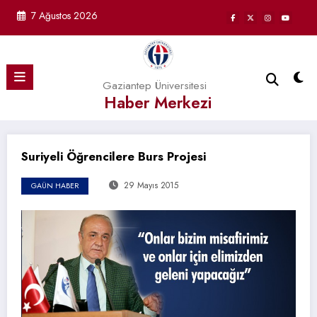
İçeriğe
7 Ağustos 2026
atla
Gaziantep Üniversitesi
Haber Merkezi
Suriyeli Öğrencilere Burs Projesi
29 Mayıs 2015
GAÜN HABER