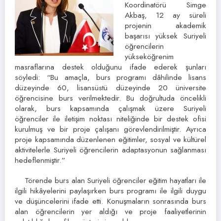
Koordinatörü Simge
Akbaş, 12 ay süreli
projenin akademik
başarısı yüksek Suriyeli
öğrencilerin
yükseköğrenim
masraflarına destek olduğunu ifade ederek şunları
söyledi: “Bu amaçla, burs programı dâhilinde lisans
düzeyinde 60, lisansüstü düzeyinde 20 üniversite
öğrencisine burs verilmektedir. Bu doğrultuda öncelikli
olarak, burs kapsamında çalışmak üzere Suriyeli
öğrenciler ile iletişim noktası niteliğinde bir destek ofisi
kurulmuş ve bir proje çalışanı görevlendirilmiştir. Ayrıca
proje kapsamında düzenlenen eğitimler, sosyal ve kültürel
aktivitelerle Suriyeli öğrencilerin adaptasyonun sağlanması
hedeflenmiştir.”
Törende burs alan Suriyeli öğrenciler eğitim hayatları ile
ilgili hikâyelerini paylaşırken burs programı ile ilgili duygu
ve düşüncelerini ifade etti. Konuşmaların sonrasında burs
alan öğrencilerin yer aldığı ve proje faaliyetlerinin