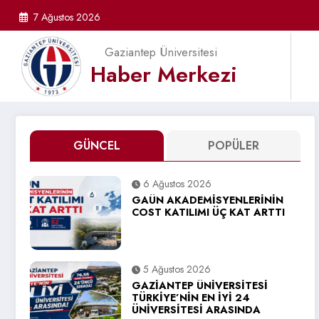
İçeriğe
7 Ağustos 2026
atla
Gaziantep Üniversitesi
Haber Merkezi
GÜNCEL
POPÜLER
6 Ağustos 2026
GAÜN AKADEMİSYENLERİNİN
COST KATILIMI ÜÇ KAT ARTTI
5 Ağustos 2026
GAZİANTEP ÜNİVERSİTESİ
TÜRKİYE’NİN EN İYİ 24
ÜNİVERSİTESİ ARASINDA