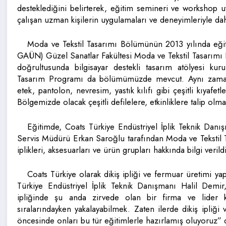
desteklediğini belirterek, eğitim semineri ve workshop uy
çalışan uzman kişilerin uygulamaları ve deneyimleriyle daha
Moda ve Tekstil Tasarımı Bölümünün 2013 yılında eğitim
GAÜN) Güzel Sanatlar Fakültesi Moda ve Tekstil Tasarımı
doğrultusunda bilgisayar destekli tasarım atölyesi kurul
Tasarım Programı da bölümümüzde mevcut. Aynı zamand
etek, pantolon, nevresim, yastık kılıfı gibi çeşitli kıyafe
Bölgemizde olacak çeşitli defilelere, etkinliklere talip olma
Eğitimde, Coats Türkiye Endüstriyel İplik Teknik Dan
Servis Müdürü Erkan Saroğlu tarafından Moda ve Tekstil Ta
iplikleri, aksesuarları ve ürün grupları hakkında bilgi verildi
Coats Türkiye olarak dikiş ipliği ve fermuar üretimi yap
Türkiye Endüstriyel İplik Teknik Danışmanı Halil Demir
ipliğinde şu anda zirvede olan bir firma ve lider 
sıralarındayken yakalayabilmek. Zaten ilerde dikiş ipliği
öncesinde onları bu tür eğitimlerle hazırlamış oluyoruz” 