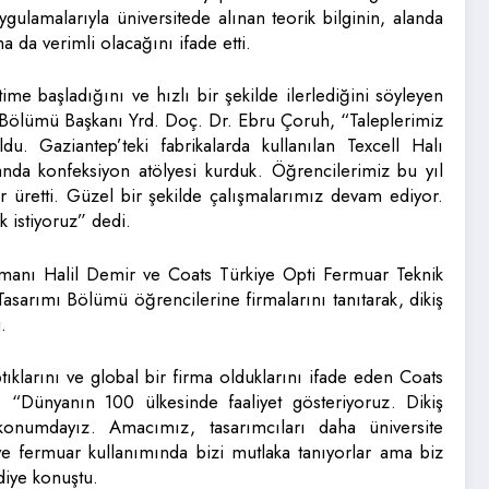
gulamalarıyla üniversitede alınan teorik bilginin, alanda
 da verimli olacağını ifade etti.
e başladığını ve hızlı bir şekilde ilerlediğini söyleyen
 Bölümü Başkanı Yrd. Doç. Dr. Ebru Çoruh, “Taleplerimiz
du. Gaziantep’teki fabrikalarda kullanılan Texcell Halı
a konfeksiyon atölyesi kurduk. Öğrencilerimiz bu yıl
tler üretti. Güzel bir şekilde çalışmalarımız devam ediyor.
k istiyoruz” dedi.
ışmanı Halil Demir ve Coats Türkiye Opti Fermuar Teknik
sarımı Bölümü öğrencilerine firmalarını tanıtarak, dikiş
.
tıklarını ve global bir firma olduklarını ifade eden Coats
, “Dünyanın 100 ülkesinde faaliyet gösteriyoruz. Dikiş
konumdayız. Amacımız, tasarımcıları daha üniversite
 ve fermuar kullanımında bizi mutlaka tanıyorlar ama biz
diye konuştu.