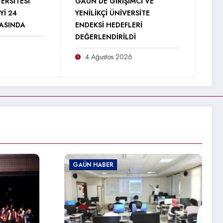
ERSİTESİ
GAÜN’DE GİRİŞİMCİ VE
Yİ 24
YENİLİKÇİ ÜNİVERSİTE
RASINDA
ENDEKSİ HEDEFLERİ
DEĞERLENDİRİLDİ
4 Ağustos 2026
GAÜN HABER