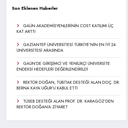
Son Eklenen Haberler
GAÜN AKADEMİSYENLERİNİN COST KATILIMI ÜÇ
KAT ARTTI
GAZİANTEP ÜNİVERSİTESİ TÜRKİYE’NİN EN İYİ 24
ÜNİVERSİTESİ ARASINDA
GAÜN’DE GİRİŞİMCİ VE YENİLİKÇİ ÜNİVERSİTE
ENDEKSİ HEDEFLERİ DEĞERLENDİRİLDİ
REKTÖR DOĞAN, TÜBİTAK DESTEĞİ ALAN DOÇ. DR.
BERNA KAYA UĞUR’U KABUL ETTİ
TÜSEB DESTEĞİ ALAN PROF. DR. KARAGÖZ’DEN
REKTÖR DOĞAN’A ZİYARET