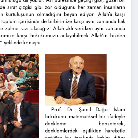
umluluğu da yoktur. Asr suresinde geçtiği gibi, güzel bir
 de sırat çizgisi gibi zor olduğunu her zaman insanların
in kurtuluşunun olmadığını beyan ediyor. Allah’a karşı
toplum içerisinde de birbirimize karşı aynı zamanda hak
zulme razı olacağız. Allah aklı verirken aynı zamanda
irimize karşı hukukumuzu anlayabilmek Allah’ın bizden
z” şeklinde konuştu.
Prof. Dr. Şamil Dağcı İslam
hukukunu matematiksel bir ifadeyle
denkleme benzeterek,
denklemlerdeki eşitlikten hareketle
eşitliğin bir tarafında haklar diğer