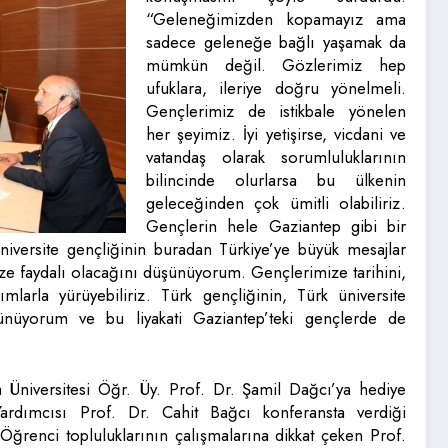
“Geleneğimizden kopamayız ama
sadece geleneğe bağlı yaşamak da
mümkün değil. Gözlerimiz hep
ufuklara, ileriye doğru yönelmeli.
Gençlerimiz de istikbale yönelen
her şeyimiz. İyi yetişirse, vicdani ve
vatandaş olarak sorumluluklarının
bilincinde olurlarsa bu ülkenin
geleceğinden çok ümitli olabiliriz.
Gençlerin hele Gaziantep gibi bir
versite gençliğinin buradan Türkiye’ye büyük mesajlar
ize faydalı olacağını düşünüyorum. Gençlerimize tarihini,
ımlarla yürüyebiliriz. Türk gençliğinin, Türk üniversite
ünüyorum ve bu liyakati Gaziantep’teki gençlerde de
Üniversitesi Öğr. Üy. Prof. Dr. Şamil Dağcı’ya hediye
dımcısı Prof. Dr. Cahit Bağcı konferansta verdiği
. Öğrenci topluluklarının çalışmalarına dikkat çeken Prof.