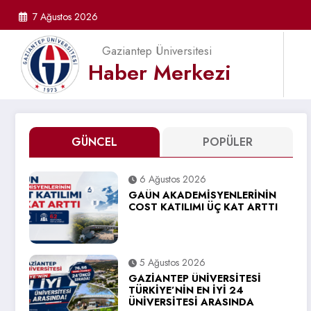
İçeriğe
7 Ağustos 2026
atla
Gaziantep Üniversitesi
Haber Merkezi
GÜNCEL
POPÜLER
6 Ağustos 2026
GAÜN AKADEMİSYENLERİNİN
COST KATILIMI ÜÇ KAT ARTTI
5 Ağustos 2026
GAZİANTEP ÜNİVERSİTESİ
TÜRKİYE’NİN EN İYİ 24
ÜNİVERSİTESİ ARASINDA