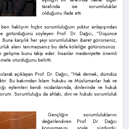
tarafında ise sorumluluklar
olduğunu ifade etti.
ben haklıyım hiçbir sorumluluğum yoktur anlayışından
zme götürdüğünü söyleyen Prof. Dr. Dağcı, “Düşünce
Buna karşılık her şeyi sorumluluktan ibaret görürseniz,
ürlük alanı tanımazsanız bu defa köleliğe götürürsünüz.
ik gelişme bunu takip eder. İnsanlar medeniyette önemli
mele oturduğunu belirtti.
i olarak açıklayan Prof. Dr. Dağcı, “Hak demek, dümdüz
ktir. Bu bakımdan İslam hukuku ve Müslümanlar hak ve
tığı eylemleri kendi vicdanlarında, dinlerinde ve hukuk
yorum. Sorumluluğu da ahlaki, dini ve hukuki sorumluluk
Gençliğin sorumluluklarını
değerlendiren Prof. Dr. Dağcı
konuşmasını şöyle sürdürdü: