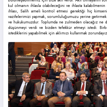
bütünleşebilmemiz için bize akıl verdi. Aklı olmayanın sor
kul olmanın ihlasla olabileceğini ve ihlasta kalabilmenin
ihlası, Salih ameli kontrol etmesi gerektiği hiç kimsen
vazifelerimizi yapmak, sorumluluğumuzu yerine getirmek 
ve hukukumuzdur. Toplumda ne zulmeden olacağız ne de 
düşünmeyi verdi ve bizden tefekkür etmeyi istedi. Birb
istediklerini yapabilmek için aklımızı kullanmak zorundayı