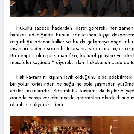
Hukuku sadece haklardan ibaret görerek, her zaman 
hareket edildiğinde bunun sonucunda kişiyi despoti
özgürlüğü ortadan kalkar ve bu da gelişmeye engel olur. 
insanları sadece sorumlu tutarsanız ve onlara hiçbir özg
Bu dengeli olduğu zaman fikri, kültürel gelişme ve tekn
mesafeler kaydeder” diyerek, İslam hukukunun özde bu te
Hak kavramını kişinin layık olduğunu elde edebilmes
bir yolun ortasından ne sağa ne sola şaşmadan yürüme
adalet insanlarıdır. Sorumluluk kavramı da kişilerin yap
önünde hesap verilebilir şekle getirmeleri olarak düşünü
olarak ele alıyoruz” dedi.