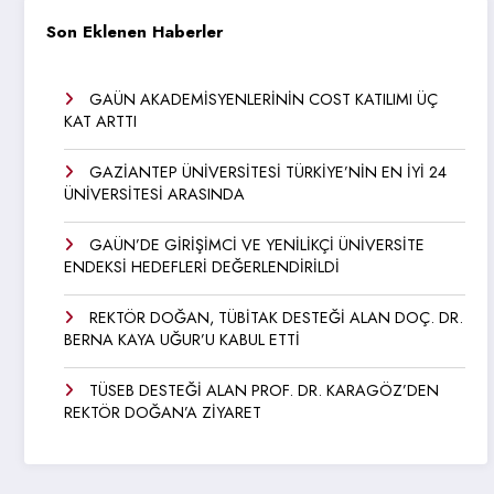
Son Eklenen Haberler
GAÜN AKADEMİSYENLERİNİN COST KATILIMI ÜÇ
KAT ARTTI
GAZİANTEP ÜNİVERSİTESİ TÜRKİYE’NİN EN İYİ 24
ÜNİVERSİTESİ ARASINDA
GAÜN’DE GİRİŞİMCİ VE YENİLİKÇİ ÜNİVERSİTE
ENDEKSİ HEDEFLERİ DEĞERLENDİRİLDİ
REKTÖR DOĞAN, TÜBİTAK DESTEĞİ ALAN DOÇ. DR.
BERNA KAYA UĞUR’U KABUL ETTİ
TÜSEB DESTEĞİ ALAN PROF. DR. KARAGÖZ’DEN
REKTÖR DOĞAN’A ZİYARET