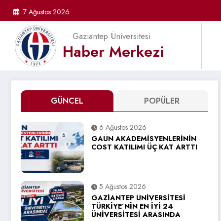
İçeriğe
7 Ağustos 2026
atla
Gaziantep Üniversitesi
Haber Merkezi
GÜNCEL
POPÜLER
6 Ağustos 2026
GAÜN AKADEMİSYENLERİNİN
COST KATILIMI ÜÇ KAT ARTTI
5 Ağustos 2026
GAZİANTEP ÜNİVERSİTESİ
TÜRKİYE’NİN EN İYİ 24
ÜNİVERSİTESİ ARASINDA