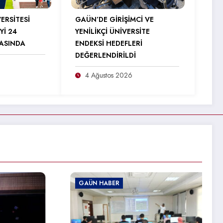
ERSİTESİ
GAÜN’DE GİRİŞİMCİ VE
Yİ 24
YENİLİKÇİ ÜNİVERSİTE
RASINDA
ENDEKSİ HEDEFLERİ
DEĞERLENDİRİLDİ
4 Ağustos 2026
GAÜN HABER
GAÜN HABER