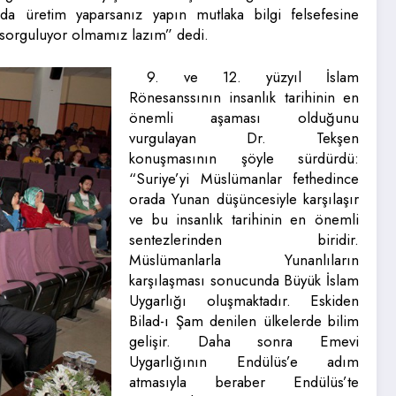
nda üretim yaparsanız yapın mutlaka bilgi felsefesine
i sorguluyor olmamız lazım” dedi.
9. ve 12. yüzyıl İslam
Rönesanssının insanlık tarihinin en
önemli aşaması olduğunu
vurgulayan Dr. Tekşen
konuşmasının şöyle sürdürdü:
“Suriye’yi Müslümanlar fethedince
orada Yunan düşüncesiyle karşılaşır
ve bu insanlık tarihinin en önemli
sentezlerinden biridir.
Müslümanlarla Yunanlıların
karşılaşması sonucunda Büyük İslam
Uygarlığı oluşmaktadır. Eskiden
Bilad-ı Şam denilen ülkelerde bilim
gelişir. Daha sonra Emevi
Uygarlığının Endülüs’e adım
atmasıyla beraber Endülüs’te