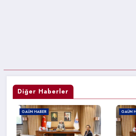
Diğer Haberler
BER
GAÜN HABER