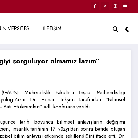
ÜNİVERSİTESİ
İLETİŞİM
giyi sorguluyor olmamız lazım”
i (GAÜN) Mühendislik Fakültesi İnşaat Mühendisliği
yolog-Yazar Dr. Adnan Tekşen tarafından “Bilimsel
Batı Etkileşimleri” adlı konferans verildi.
üşünce tarihi boyunca bilimsel anlayışların değişimi
şen, insanlık tarihinin 17. yüzyıldan sonra batıda oluşan
sel bilim anlayışı etkisinde şekillendiğini ifade etti. Dr.