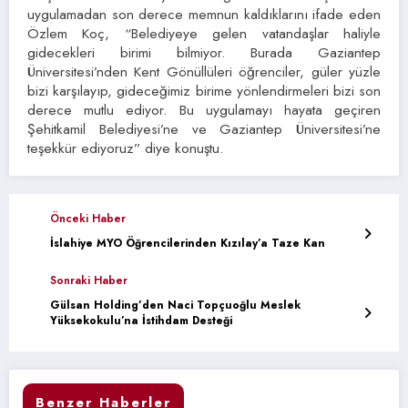
uygulamadan son derece memnun kaldıklarını ifade eden
Özlem Koç, “Belediyeye gelen vatandaşlar haliyle
gidecekleri birimi bilmiyor. Burada Gaziantep
Üniversitesi’nden Kent Gönüllüleri öğrenciler, güler yüzle
bizi karşılayıp, gideceğimiz birime yönlendirmeleri bizi son
derece mutlu ediyor. Bu uygulamayı hayata geçiren
Şehitkamil Belediyesi’ne ve Gaziantep Üniversitesi’ne
teşekkür ediyoruz” diye konuştu.
Önceki Haber
İslahiye MYO Öğrencilerinden Kızılay’a Taze Kan
Sonraki Haber
Gülsan Holding’den Naci Topçuoğlu Meslek
Yüksekokulu’na İstihdam Desteği
Benzer Haberler