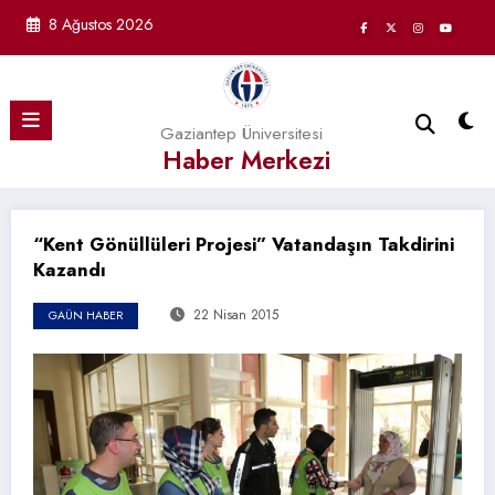
İçeriğe
8 Ağustos 2026
atla
Gaziantep Üniversitesi
Haber Merkezi
“Kent Gönüllüleri Projesi” Vatandaşın Takdirini
Kazandı
22 Nisan 2015
GAÜN HABER