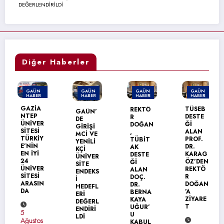
DEĞERLENDİRİLDİ
Diğer Haberler
GAÜN
GAÜN
GAÜN
GAÜN
HABER
HABER
HABER
HABER
MANŞET
GAZİA
TÜSEB
REKTÖ
GAÜN’
NTEP
DESTE
R
DE
ÜNİVER
Ğİ
DOĞAN
GİRİŞİ
SİTESİ
ALAN
,
MCİ VE
TÜRKİY
PROF.
TÜBİT
YENİLİ
E’NİN
DR.
AK
KÇİ
EN İYİ
KARAG
DESTE
ÜNİVER
24
ÖZ’DEN
Ğİ
SİTE
ÜNİVER
REKTÖ
ALAN
ENDEKS
SİTESİ
R
DOÇ.
İ
ARASIN
DOĞAN
DR.
HEDEFL
DA
’A
BERNA
ERİ
ZİYARE
KAYA
DEĞERL
T
UĞUR’
ENDİRİ
5
U
LDİ
Ağustos
KABUL