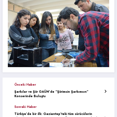
Önceki Haber
Şarkılar ve Şiir GAÜN’de “Şiirimsin Şarkımsın”
Konserinde Buluştu
Sonraki Haber
Türkiye’de bir ilk: Gaziantep’teki tüm sürücülerin