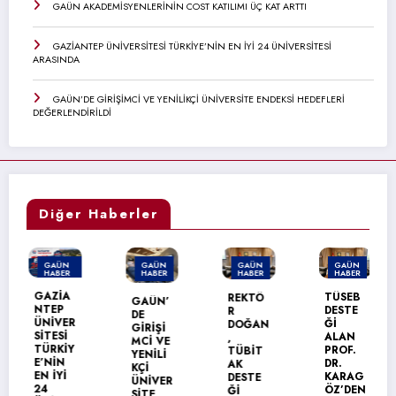
GAÜN AKADEMİSYENLERİNİN COST KATILIMI ÜÇ KAT ARTTI
GAZİANTEP ÜNİVERSİTESİ TÜRKİYE’NİN EN İYİ 24 ÜNİVERSİTESİ
ARASINDA
GAÜN’DE GİRİŞİMCİ VE YENİLİKÇİ ÜNİVERSİTE ENDEKSİ HEDEFLERİ
DEĞERLENDİRİLDİ
Diğer Haberler
GAÜN
GAÜN
GAÜN
GAÜN
HABER
HABER
HABER
HABER
MANŞET
GAZİA
TÜSEB
REKTÖ
GAÜN’
NTEP
DESTE
R
DE
ÜNİVER
Ğİ
DOĞAN
GİRİŞİ
SİTESİ
ALAN
,
MCİ VE
TÜRKİY
PROF.
TÜBİT
YENİLİ
E’NİN
DR.
AK
KÇİ
EN İYİ
KARAG
DESTE
ÜNİVER
24
ÖZ’DEN
Ğİ
SİTE