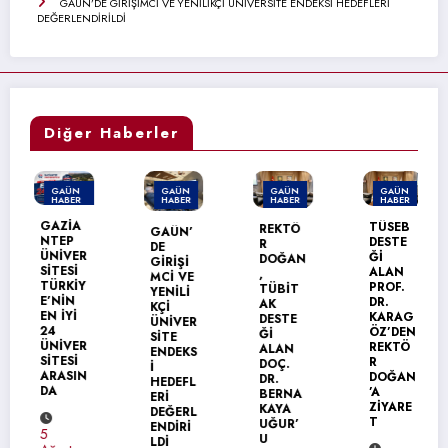
GAÜN’DE GİRİŞİMCİ VE YENİLİKÇİ ÜNİVERSİTE ENDEKSİ HEDEFLERİ
DEĞERLENDİRİLDİ
Diğer Haberler
GAÜN
GAÜN
GAÜN
GAÜN
HABER
HABER
HABER
HABER
MANŞET
GAZİA
TÜSEB
REKTÖ
GAÜN’
NTEP
DESTE
R
DE
ÜNİVER
Ğİ
DOĞAN
GİRİŞİ
SİTESİ
ALAN
,
MCİ VE
TÜRKİY
PROF.
TÜBİT
YENİLİ
E’NİN
DR.
AK
KÇİ
EN İYİ
KARAG
DESTE
ÜNİVER
24
ÖZ’DEN
Ğİ
SİTE
ÜNİVER
REKTÖ
ALAN
ENDEKS
SİTESİ
R
DOÇ.
İ
ARASIN
DOĞAN
DR.
HEDEFL
DA
’A
BERNA
ERİ
ZİYARE
KAYA
DEĞERL
T
UĞUR’
ENDİRİ
5
U
LDİ