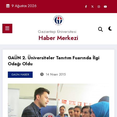
İçeriğe
9 Ağustos 2026
atla
Gaziantep Üniversitesi
Haber Merkezi
GAÜN 2. Üniversiteler Tanıtım Fuarında İlgi
Odağı Oldu
14 Nisan 2015
GAÜN HABER