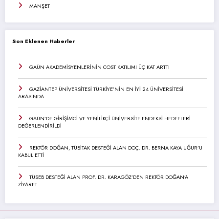
MANŞET
Son Eklenen Haberler
GAÜN AKADEMİSYENLERİNİN COST KATILIMI ÜÇ KAT ARTTI
GAZİANTEP ÜNİVERSİTESİ TÜRKİYE’NİN EN İYİ 24 ÜNİVERSİTESİ
ARASINDA
GAÜN’DE GİRİŞİMCİ VE YENİLİKÇİ ÜNİVERSİTE ENDEKSİ HEDEFLERİ
DEĞERLENDİRİLDİ
REKTÖR DOĞAN, TÜBİTAK DESTEĞİ ALAN DOÇ. DR. BERNA KAYA UĞUR’U
KABUL ETTİ
TÜSEB DESTEĞİ ALAN PROF. DR. KARAGÖZ’DEN REKTÖR DOĞAN’A
ZİYARET