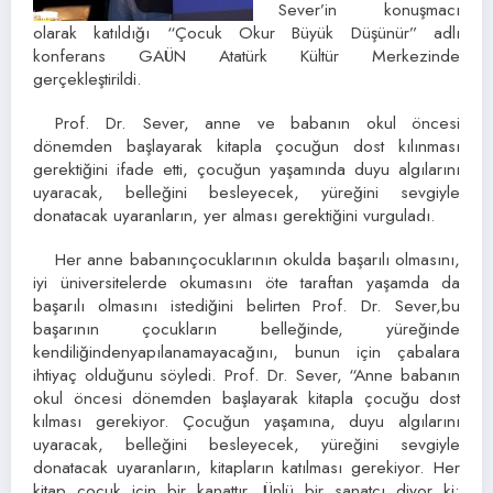
Sever’in konuşmacı
olarak katıldığı “Çocuk Okur Büyük Düşünür” adlı
konferans GAÜN Atatürk Kültür Merkezinde
gerçekleştirildi.
Prof. Dr. Sever, anne ve babanın okul öncesi
dönemden başlayarak kitapla çocuğun dost kılınması
gerektiğini ifade etti, çocuğun yaşamında duyu algılarını
uyaracak, belleğini besleyecek, yüreğini sevgiyle
donatacak uyaranların, yer alması gerektiğini vurguladı.
Her anne babanınçocuklarının okulda başarılı olmasını,
iyi üniversitelerde okumasını öte taraftan yaşamda da
başarılı olmasını istediğini belirten Prof. Dr. Sever,bu
başarının çocukların belleğinde, yüreğinde
kendiliğindenyapılanamayacağını, bunun için çabalara
ihtiyaç olduğunu söyledi. Prof. Dr. Sever, “Anne babanın
okul öncesi dönemden başlayarak kitapla çocuğu dost
kılması gerekiyor. Çocuğun yaşamına, duyu algılarını
uyaracak, belleğini besleyecek, yüreğini sevgiyle
donatacak uyaranların, kitapların katılması gerekiyor. Her
kitap çocuk için bir kanattır. Ünlü bir sanatçı diyor ki: