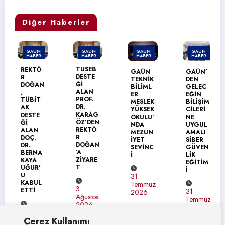
Diğer Haberler
GAÜN
GAÜN
GAÜN
GAÜN
HABER
HABER
HABER
HABER
TÜSEB
REKTÖ
GAÜN
GAÜN’
DESTE
R
TEKNİK
DEN
Ğİ
DOĞAN
BİLİML
GELEC
ALAN
,
ER
EĞİN
PROF.
TÜBİT
MESLEK
BİLİŞİM
DR.
AK
YÜKSEK
CİLERİ
KARAG
DESTE
OKULU’
NE
ÖZ’DEN
Ğİ
NDA
UYGUL
REKTÖ
ALAN
MEZUN
AMALI
R
DOÇ.
İYET
SİBER
DOĞAN
DR.
SEVİNC
GÜVEN
’A
BERNA
İ
LİK
ZİYARE
KAYA
EĞİTİM
T
UĞUR’
İ
U
31
KABUL
Temmuz
3
ETTİ
31
2026
Ağustos
Temmuz
2026
2026
4
Çerez Kullanımı
Ağustos