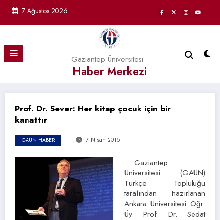
İçeriğe
7 Ağustos 2026
atla
Gaziantep Üniversitesi
Haber Merkezi
Prof. Dr. Sever: Her kitap çocuk için bir
kanattır
7 Nisan 2015
GAÜN HABER
Gaziantep
Üniversitesi (GAÜN)
Türkçe Topluluğu
tarafından hazırlanan
Ankara Üniversitesi Öğr.
Üy. Prof. Dr. Sedat