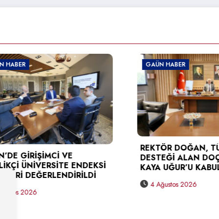
ER
GAÜN HABER
REKTÖR DOĞAN, TÜBİTA
GİRİŞİMCİ VE
DESTEĞİ ALAN DOÇ. DR.
 ÜNİVERSİTE ENDEKSİ
KAYA UĞUR’U KABUL ETT
İ DEĞERLENDİRİLDİ
4 Ağustos 2026
 2026