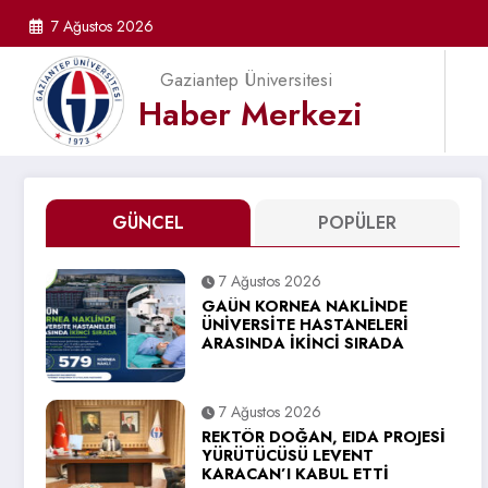
İçeriğe
7 Ağustos 2026
atla
Gaziantep Üniversitesi
Haber Merkezi
GÜNCEL
POPÜLER
7 Ağustos 2026
GAÜN KORNEA NAKLİNDE
ÜNİVERSİTE HASTANELERİ
ARASINDA İKİNCİ SIRADA
7 Ağustos 2026
REKTÖR DOĞAN, EIDA PROJESİ
YÜRÜTÜCÜSÜ LEVENT
KARACAN’I KABUL ETTİ