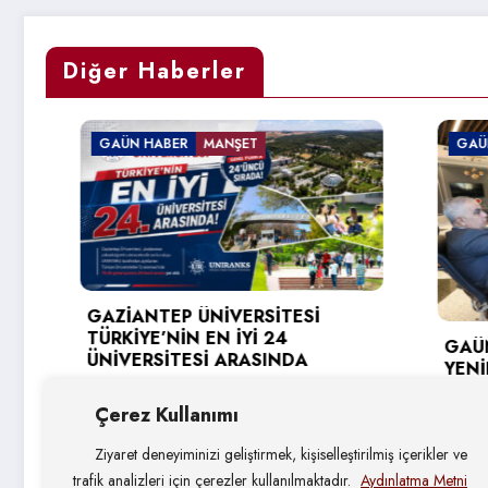
Diğer Haberler
GAÜN HABER
MANŞET
GAÜN HAB
GAZİANTEP ÜNİVERSİTESİ
TÜRKİYE’NİN EN İYİ 24
GAÜN’DE 
ÜNİVERSİTESİ ARASINDA
YENİLİKÇİ
HEDEFLER
5 Ağustos 2026
Çerez Kullanımı
4 Ağustos
Ziyaret deneyiminizi geliştirmek, kişiselleştirilmiş içerikler ve
trafik analizleri için çerezler kullanılmaktadır.
Aydınlatma Metni