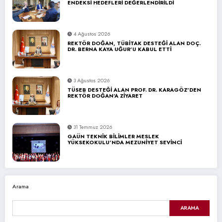
ENDEKSİ HEDEFLERİ DEĞERLENDİRİLDİ
4 Ağustos 2026
REKTÖR DOĞAN, TÜBİTAK DESTEĞİ ALAN DOÇ.
DR. BERNA KAYA UĞUR’U KABUL ETTİ
3 Ağustos 2026
TÜSEB DESTEĞİ ALAN PROF. DR. KARAGÖZ’DEN
REKTÖR DOĞAN’A ZİYARET
31 Temmuz 2026
GAÜN TEKNİK BİLİMLER MESLEK
YÜKSEKOKULU’NDA MEZUNİYET SEVİNCİ
Arama
ARAMA