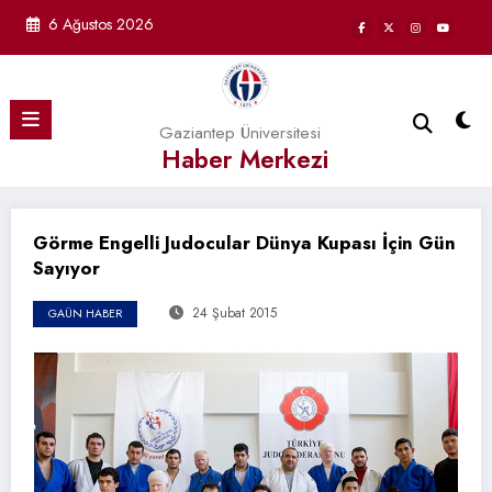
İçeriğe
6 Ağustos 2026
atla
Gaziantep Üniversitesi
Haber Merkezi
Görme Engelli Judocular Dünya Kupası İçin Gün
Sayıyor
24 Şubat 2015
GAÜN HABER