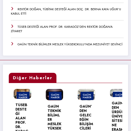
REKTÖR DOĞAN, TÜBİTAK DESTEĞİ ALAN DOÇ. DR. BERNA KAYA UĞUR’U
KABUL ETTİ
TÜSEB DESTEĞİ ALAN PROF. DR. KARAGÖZ’DEN REKTÖR DOĞAN’A
ZİYARET
GAÜN TEKNİK BİLİMLER MESLEK YÜKSEKOKULU’NDA MEZUNİYET SEVİNCİ
Diğer Haberler
GAÜN
GAÜN
GAÜN
GAÜN
HABER
HABER
HABER
HABER
GAÜN’
TÜSEB
GAÜN
GAÜN’
DEN
DESTE
TEKNİK
DEN
ÜRDÜN
Ğİ
BİLİML
GELEC
ÜNİVER
ALAN
ER
EĞİN
SİTESİ
PROF.
MESLEK
BİLİŞİM
NE
DR.
YÜKSEK
CİLERİ
ERASM