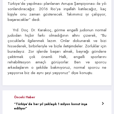
Türkiye’de yapılması planlanan Avrupa Şampiyonası ile yılı
sonlandıracağız. 2016 Rio’ya inşallah katılacağız, kaç
kişiyle onu zaman gösterecek. Takımımız iyi çalışıyor,
başaracaklar” dedi.
Yrd. Doç. Dr. Karakoç, görme engelli judonun normal
judodan hiçbir farkı olmadığının altını çizerek, “Bu
çocuklarla ilgilenmek lazım. Onlar dokunarak ve bizi
hissederek, birbirleriyle ve bizle iletişimdeler. Zorluklar için
buradayız. Zor işlerde başarı almak, bayrağı göndere
çektirmek çok önemli. Halk, engelli sporlarını
rehabilitasyon amaçlı görüyorlar. Ben ve sporcu
arkadaşlarım o şekilde bakmıyoruz, normal sporcu ne
yaşıyorsa biz de aynı şeyi yaşıyoruz” diye konuştu.
Önceki Haber
“Türkiye’de her yıl yaklaşık 1 milyon konut inşa
ediliyor”