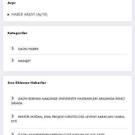
Arşiv
HABER ARŞİVİ (Ay/Yıl)
Kategoriler
GAÜN HABER
MANŞET
Son Eklenen Haberler
GAÜN KORNEA NAKLİNDE ÜNİVERSİTE HASTANELERİ ARASINDA İKİNCİ
SIRADA
REKTÖR DOĞAN, EIDA PROJESİ YÜRÜTÜCÜSÜ LEVENT KARACAN’I KABUL
ETTİ
GAÜN AKADEMİSYENLERİNİN COST KATILIMI ÜÇ KAT ARTTI