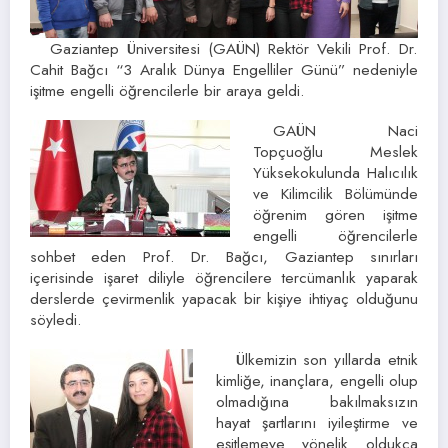
Gaziantep Üniversitesi (GAÜN) Rektör Vekili Prof. Dr.
Cahit Bağcı “3 Aralık Dünya Engelliler Günü” nedeniyle
işitme engelli öğrencilerle bir araya geldi.
GAÜN Naci
Topçuoğlu Meslek
Yüksekokulunda Halıcılık
ve Kilimcilik Bölümünde
öğrenim gören işitme
engelli öğrencilerle
sohbet eden Prof. Dr. Bağcı, Gaziantep sınırları
içerisinde işaret diliyle öğrencilere tercümanlık yaparak
derslerde çevirmenlik yapacak bir kişiye ihtiyaç olduğunu
söyledi.
Ülkemizin son yıllarda etnik
kimliğe, inançlara, engelli olup
olmadığına bakılmaksızın
hayat şartlarını iyileştirme ve
eşitlemeye yönelik oldukça