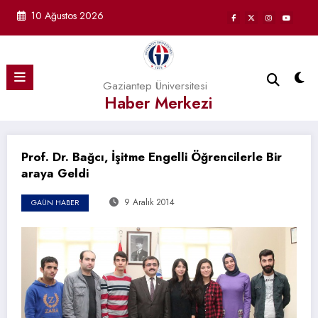
İçeriğe
10 Ağustos 2026
atla
Gaziantep Üniversitesi
Haber Merkezi
Prof. Dr. Bağcı, İşitme Engelli Öğrencilerle Bir
araya Geldi
9 Aralık 2014
GAÜN HABER