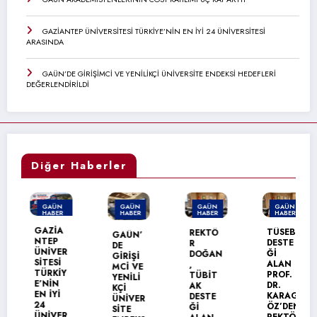
GAZİANTEP ÜNİVERSİTESİ TÜRKİYE’NİN EN İYİ 24 ÜNİVERSİTESİ
ARASINDA
GAÜN’DE GİRİŞİMCİ VE YENİLİKÇİ ÜNİVERSİTE ENDEKSİ HEDEFLERİ
DEĞERLENDİRİLDİ
Diğer Haberler
GAÜN
GAÜN
GAÜN
GAÜN
HABER
HABER
HABER
HABER
MANŞET
GAZİA
TÜSEB
REKTÖ
GAÜN’
NTEP
DESTE
R
DE
ÜNİVER
Ğİ
DOĞAN
GİRİŞİ
SİTESİ
ALAN
,
MCİ VE
TÜRKİY
PROF.
TÜBİT
YENİLİ
E’NİN
DR.
AK
KÇİ
EN İYİ
KARAG
DESTE
ÜNİVER
24
ÖZ’DEN
Ğİ
SİTE
ÜNİVER
REKTÖ