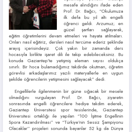
mesafe alındığını ifade eden
Prof. Dr. Bağcı, “Okulumuza
ilk defa bu yıl altı engelli
öğrenci geldi. Arzumuz; en
güzel şartları sağlayarak,
eğitim öğretimlerini devam etmeleri ve hayata atılmaları.
Onları nasıl eğitiriz, dersleri nasıl tercüme ederiz şeklinde
arayış içerisindeyiz. Çok yakın bir zamanda ders
hocasıyla birlikte işaret dili ile takip edebileceksiniz. Bu
konuda Gaziantep’te yetişmiş eleman sayısı oldukça
sınırlı. Bir hoca bulamadığımız takdirde okutman, öğretim
görevlisi arkadaşlarımız yazılı materyallerle en uygun
şekilde öğrencilerin yetişmesini sağlayacak” dedi.
Engellilerle ilgilenmenin bir güne sığacak bir mesele
olmadığını vurgulayan Prof. Dr. Bağcı, ziyaretin
sonrasında engelli öğrencilere hediye takdim ederek,
Gaziantep Üniversitesi spor tesislerinde, Gaziantep
Üniversitesi ortaklığı ile yapılan “100 İşitme Engellinin
Spora Kazandırılması’’ ve “Türkiye’nin Sessiz Şampiyonu
Olacaklar’’ projeleri sonunda bayanlar 52 kg da Dünya