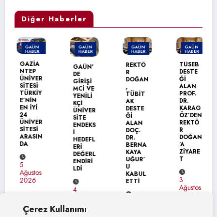
Diğer Haberler
GAÜN
GAÜN
GAÜN
GAÜN
HABER
HABER
HABER
HABER
MANŞET
GAZİA
TÜSEB
REKTÖ
GAÜN’
NTEP
DESTE
R
DE
ÜNİVER
Ğİ
DOĞAN
GİRİŞİ
SİTESİ
ALAN
,
MCİ VE
TÜRKİY
PROF.
TÜBİT
YENİLİ
E’NİN
DR.
AK
KÇİ
EN İYİ
KARAG
DESTE
ÜNİVER
24
ÖZ’DEN
Ğİ
SİTE
ÜNİVER
REKTÖ
ALAN
ENDEKS
SİTESİ
R
DOÇ.
İ
ARASIN
DOĞAN
DR.
HEDEFL
DA
’A
BERNA
ERİ
ZİYARE
KAYA
DEĞERL
T
UĞUR’
ENDİRİ
5
U
LDİ
Ağustos
KABUL
3
2026
ETTİ
Ağustos
4
2026
Ağustos
4
2026
Çerez Kullanımı
Ağustos