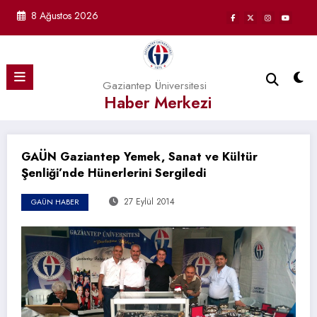
İçeriğe
8 Ağustos 2026
atla
Gaziantep Üniversitesi
Haber Merkezi
GAÜN Gaziantep Yemek, Sanat ve Kültür
Şenliği’nde Hünerlerini Sergiledi
27 Eylül 2014
GAÜN HABER