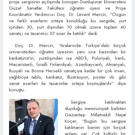
proje sergisinin açılışında konuşan Dumlupınar Üniversitesi
Güzel Sanatlar Fakültesi öğretim üyesi ve Proje
Koordinatör Yardımcısı Doç. Dr. Levent Mercin, “Özgün
ve farklı eserlerin ortaya konulduğu bu sergide, yurt
içinden 30, yurt dışından 10 olmak üzere toplam 40
sanatçı ve tasarımcı 57 eser ile katıldı” dedi.
Doç. Dr. Mercin, “Aralarında Türkiye’deki birçok
üniversiteden öğretim üyesinin yanı sıra basından bir
karikatürist’in, yurtdışından ise ABD’li, Polonyalı, İranlı,
Macaristanlı, İsrailli Finlandiyalı, Azerbaycanlı, Almanyalı,
Rusyalı ve Bosna Hersekli sanatçıya kadar bir çok insan,
yağlıboya tablo, karikatür, illüstrasyon, poster vb. gibi
sanat eserleri ile tasarımlar ortaya koymuşlardır” diye
konuştu.
Sergiye katılmaktan
duyduğu memnuniyeti belirten
Gaziantep Milletvekili Nejat
Koçer, “Bugün bu sergiye
katılmanın benim için birçok
anlamı var. Çok kültürlü bir