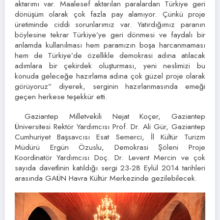
aktarımı var. Maalesef aktarılan paralardan Türkiye geri
dönüşüm olarak çok fazla pay alamıyor. Çünkü proje
üretiminde ciddi sorunlarımız var. Yatırdığımız paranın
böylesine tekrar Türkiye’ye geri dönmesi ve faydalı bir
anlamda kullanılması hem paramızın boşa harcanmaması
hem de Türkiye’de özellikle demokrasi adına atılacak
adımlara bir çekirdek oluşturması, yeni neslimizi bu
konuda geleceğe hazırlama adına çok güzel proje olarak
görüyoruz” diyerek, serginin hazırlanmasında emeği
geçen herkese teşekkür etti.
Gaziantep Milletvekili Nejat Koçer, Gaziantep
Üniversitesi Rektör Yardımcısı Prof. Dr. Ali Gür, Gaziantep
Cumhuriyet Başsavcısı Esat Semerci, İl Kültür Turizm
Müdürü Ergün Özuslu, Demokrasi Şöleni Proje
Koordinatör Yardımcısı Doç. Dr. Levent Mercin ve çok
sayıda davetlinin katıldığı sergi 23-28 Eylül 2014 tarihleri
arasında GAÜN Havra Kültür Merkezinde gezilebilecek.