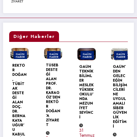
ZİYARET
Diğer Haberler
GAÜN
GAÜN
GAÜN
GAÜN
HABER
HABER
HABER
HABER
TÜSEB
REKTÖ
GAÜN
GAÜN’
DESTE
R
TEKNİK
DEN
Ğİ
DOĞAN
BİLİML
GELEC
ALAN
,
ER
EĞİN
PROF.
TÜBİT
MESLEK
BİLİŞİM
DR.
AK
YÜKSEK
CİLERİ
KARAG
DESTE
OKULU’
NE
ÖZ’DEN
Ğİ
NDA
UYGUL
REKTÖ
ALAN
MEZUN
AMALI
R
DOÇ.
İYET
SİBER
DOĞAN
DR.
SEVİNC
GÜVEN
’A
BERNA
İ
LİK
ZİYARE
KAYA
EĞİTİM
T
UĞUR’
İ
U
31
KABUL
Temmuz