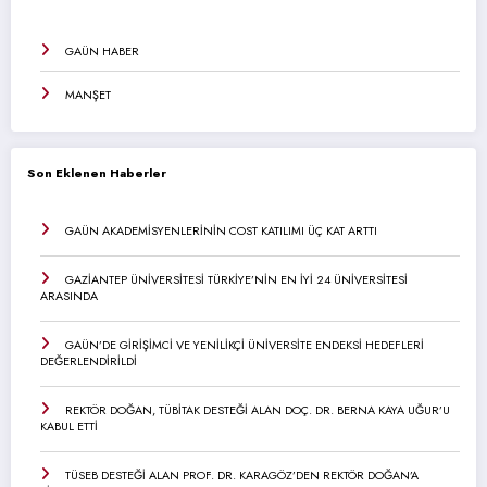
GAÜN HABER
MANŞET
Son Eklenen Haberler
GAÜN AKADEMİSYENLERİNİN COST KATILIMI ÜÇ KAT ARTTI
GAZİANTEP ÜNİVERSİTESİ TÜRKİYE’NİN EN İYİ 24 ÜNİVERSİTESİ
ARASINDA
GAÜN’DE GİRİŞİMCİ VE YENİLİKÇİ ÜNİVERSİTE ENDEKSİ HEDEFLERİ
DEĞERLENDİRİLDİ
REKTÖR DOĞAN, TÜBİTAK DESTEĞİ ALAN DOÇ. DR. BERNA KAYA UĞUR’U
KABUL ETTİ
TÜSEB DESTEĞİ ALAN PROF. DR. KARAGÖZ’DEN REKTÖR DOĞAN’A