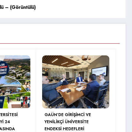
’ büyük ödülü – (Görüntülü)
ERSİTESİ
GAÜN’DE GİRİŞİMCİ VE
Yİ 24
YENİLİKÇİ ÜNİVERSİTE
RASINDA
ENDEKSİ HEDEFLERİ