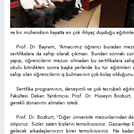
ve bir mühendisin hayatta en çok ihtiyaç duyduğu eğitimler
Prof. Dr. Bayram, “Amacımız öğrenci buradan mezu
sertifikalara da sahip olarak çıkması. Bundan sonraki sü
yapıp, öğrencilerin mezun olmadan bu sertifikalara sahip
okulu bitirdikten sonra başka yerlerde bu tür eğitimleri al
sahip olan öğrencilerin iş bulmasının çok kolay olduğunu i
Sertifika programının, deneyimli ve çok tecrübeli eğit
Fakültesi Dekan Yardımcısı Prof. Dr. Hüseyin Bozkurt, öğ
gerekli donanımı almaları istedi.
Prof. Dr. Bozkurt, “Diğer üniversite mezunlarından da
istiyoruz. Sizler zaten bizlerin temsilcisisiniz. Gaziantep
gelecek arkadaşlarınızın birer temsilcisisiniz. Ne kadar 