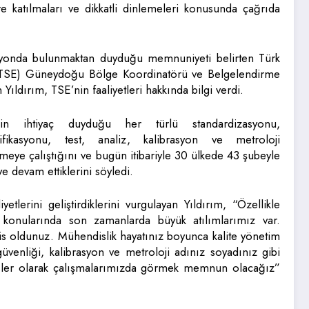
re katılmaları ve dikkatli dinlemeleri konusunda çağrıda
syonda bulunmaktan duyduğu memnuniyeti belirten Türk
ü (TSE) Güneydoğu Bölge Koordinatörü ve Belgelendirme
dırım, TSE’nin faaliyetleri hakkında bilgi verdi.
inin ihtiyaç duyduğu her türlü standardizasyonu,
tifikasyonu, test, analiz, kalibrasyon ve metroloji
meye çalıştığını ve bugün itibariyle 30 ülkede 43 şubeyle
 devam ettiklerini söyledi.
yetlerini geliştirdiklerini vurgulayan Yıldırım, “Özellikle
onularında son zamanlarda büyük atılımlarımız var.
is oldunuz. Mühendislik hayatınız boyunca kalite yönetim
güvenliği, kalibrasyon ve metroloji adınız soyadınız gibi
isler olarak çalışmalarımızda görmek memnun olacağız”