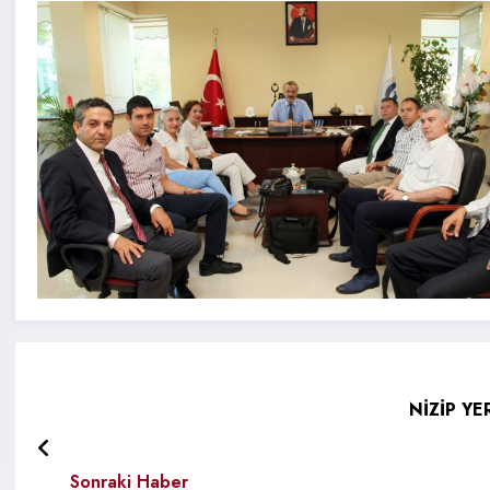
NİZİP YE
Sonraki Haber