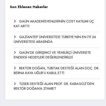
Son Eklenen Haberler
GAÜN AKADEMİSYENLERİNİN COST KATILIMI ÜÇ
KAT ARTTI
GAZİANTEP ÜNİVERSİTESİ TÜRKİYE’NİN EN İYİ 24
ÜNİVERSİTESİ ARASINDA
GAÜN’DE GİRİŞİMCİ VE YENİLİKÇİ ÜNİVERSİTE
ENDEKSİ HEDEFLERİ DEĞERLENDİRİLDİ
REKTÖR DOĞAN, TÜBİTAK DESTEĞİ ALAN DOÇ. DR.
BERNA KAYA UĞUR’U KABUL ETTİ
TÜSEB DESTEĞİ ALAN PROF. DR. KARAGÖZ’DEN
REKTÖR DOĞAN’A ZİYARET