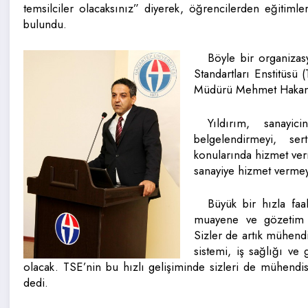
temsilciler olacaksınız” diyerek, öğrencilerden eğitimle
bulundu.
Böyle bir organiza
Standartları Enstitüs
Müdürü Mehmet Hakan Yıl
Yıldırım, sanayic
belgelendirmeyi, ser
konularında hizmet ver
sanayiye hizmet vermeye
Büyük bir hızla faali
muayene ve gözetim k
Sizler de artık mühend
sistemi, iş sağlığı ve 
olacak. TSE’nin bu hızlı gelişiminde sizleri de mühend
dedi.