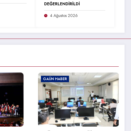
DEĞERLENDİRİLDİ
4 Ağustos 2026
GAÜN HABER
GAÜN’DEN ÜRDÜN
ÜNİVERSİTESİNE ERASMUS+
ZİYARETİ