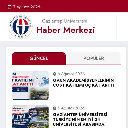
İçeriğe
7 Ağustos 2026
atla
Gaziantep Üniversitesi
Haber Merkezi
GÜNCEL
POPÜLER
6 Ağustos 2026
GAÜN AKADEMİSYENLERİNİN
COST KATILIMI ÜÇ KAT ARTTI
5 Ağustos 2026
GAZİANTEP ÜNİVERSİTESİ
TÜRKİYE’NİN EN İYİ 24
ÜNİVERSİTESİ ARASINDA