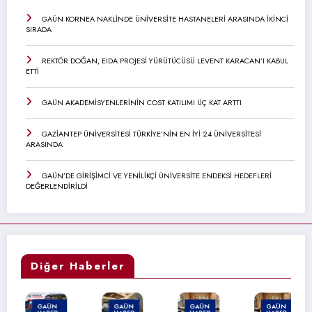
GAÜN KORNEA NAKLİNDE ÜNİVERSİTE HASTANELERİ ARASINDA İKİNCİ
SIRADA
REKTÖR DOĞAN, EIDA PROJESİ YÜRÜTÜCÜSÜ LEVENT KARACAN’I KABUL
ETTİ
GAÜN AKADEMİSYENLERİNİN COST KATILIMI ÜÇ KAT ARTTI
GAZİANTEP ÜNİVERSİTESİ TÜRKİYE’NİN EN İYİ 24 ÜNİVERSİTESİ
ARASINDA
GAÜN’DE GİRİŞİMCİ VE YENİLİKÇİ ÜNİVERSİTE ENDEKSİ HEDEFLERİ
DEĞERLENDİRİLDİ
Diğer Haberler
GAÜN
GAÜN
GAÜN
GAÜN