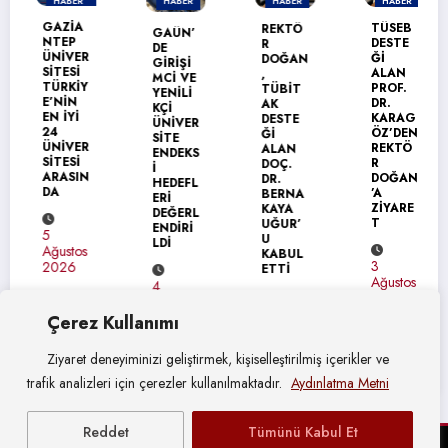
HABER
HABER
HABER
HABER
MANŞET
GAZİA
TÜSEB
REKTÖ
GAÜN’
NTEP
DESTE
R
DE
ÜNİVER
Ğİ
DOĞAN
GİRİŞİ
SİTESİ
ALAN
,
MCİ VE
TÜRKİY
PROF.
TÜBİT
YENİLİ
E’NİN
DR.
AK
KÇİ
EN İYİ
KARAG
DESTE
ÜNİVER
24
ÖZ’DEN
Ğİ
SİTE
ÜNİVER
REKTÖ
ALAN
ENDEKS
SİTESİ
R
DOÇ.
İ
ARASIN
DOĞAN
DR.
HEDEFL
DA
’A
BERNA
ERİ
ZİYARE
KAYA
DEĞERL
T
UĞUR’
ENDİRİ
5
U
LDİ
Ağustos
KABUL
3
2026
ETTİ
Ağustos
4
2026
Ağustos
4
2026
Çerez Kullanımı
Ağustos
2026
Ziyaret deneyiminizi geliştirmek, kişiselleştirilmiş içerikler ve
trafik analizleri için çerezler kullanılmaktadır.
Aydınlatma Metni
Reddet
Tümünü Kabul Et
© Gaziantep Üniversitesi Basın Yayın ve Halkla İlişkiler Müdürlüğü