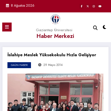
İçeriğe
8 Ağustos 2026
atla
Gaziantep Üniversitesi
Haber Merkezi
İslahiye Meslek Yüksekokulu Hızla Gelişiyor
29 Mayıs 2014
GAÜN HABER