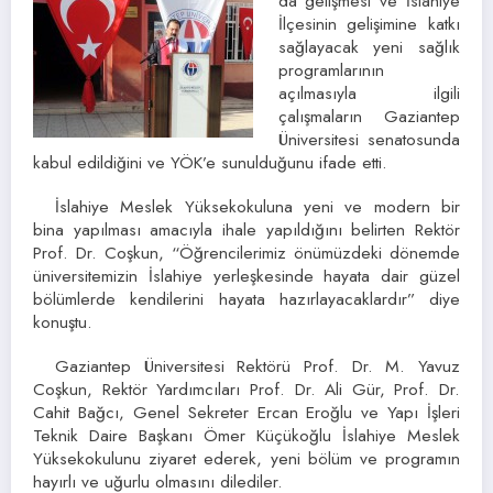
da gelişmesi ve İslahiye
İlçesinin gelişimine katkı
sağlayacak yeni sağlık
programlarının
açılmasıyla ilgili
çalışmaların Gaziantep
Üniversitesi senatosunda
kabul edildiğini ve YÖK’e sunulduğunu ifade etti.
İslahiye Meslek Yüksekokuluna yeni ve modern bir
bina yapılması amacıyla ihale yapıldığını belirten Rektör
Prof. Dr. Coşkun, “Öğrencilerimiz önümüzdeki dönemde
üniversitemizin İslahiye yerleşkesinde hayata dair güzel
bölümlerde kendilerini hayata hazırlayacaklardır” diye
konuştu.
Gaziantep Üniversitesi Rektörü Prof. Dr. M. Yavuz
Coşkun, Rektör Yardımcıları Prof. Dr. Ali Gür, Prof. Dr.
Cahit Bağcı, Genel Sekreter Ercan Eroğlu ve Yapı İşleri
Teknik Daire Başkanı Ömer Küçükoğlu İslahiye Meslek
Yüksekokulunu ziyaret ederek, yeni bölüm ve programın
hayırlı ve uğurlu olmasını dilediler.