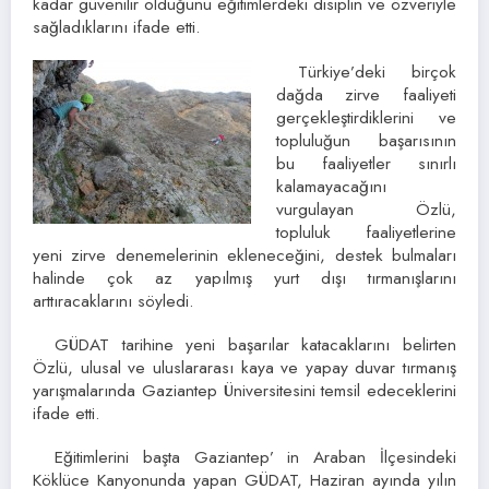
kadar güvenilir olduğunu eğitimlerdeki disiplin ve özveriyle
sağladıklarını ifade etti.
Türkiye’deki birçok
dağda zirve faaliyeti
gerçekleştirdiklerini ve
topluluğun başarısının
bu faaliyetler sınırlı
kalamayacağını
vurgulayan Özlü,
topluluk faaliyetlerine
yeni zirve denemelerinin ekleneceğini, destek bulmaları
halinde çok az yapılmış yurt dışı tırmanışlarını
arttıracaklarını söyledi.
GÜDAT tarihine yeni başarılar katacaklarını belirten
Özlü, ulusal ve uluslararası kaya ve yapay duvar tırmanış
yarışmalarında Gaziantep Üniversitesini temsil edeceklerini
ifade etti.
Eğitimlerini başta Gaziantep’ in Araban İlçesindeki
Köklüce Kanyonunda yapan GÜDAT, Haziran ayında yılın