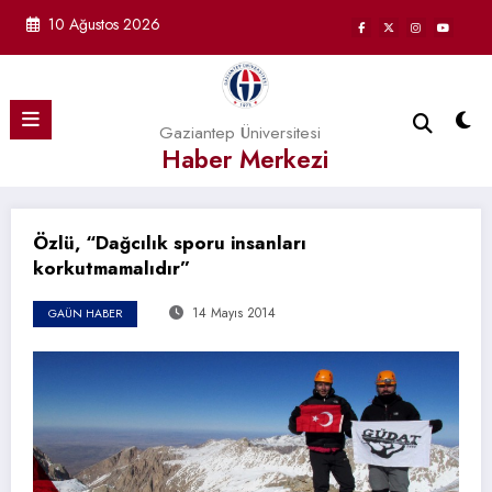
İçeriğe
10 Ağustos 2026
atla
Gaziantep Üniversitesi
Haber Merkezi
Özlü, “Dağcılık sporu insanları
korkutmamalıdır”
14 Mayıs 2014
GAÜN HABER