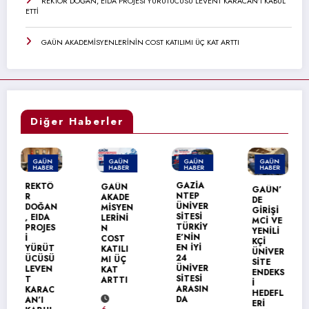
REKTÖR DOĞAN, EIDA PROJESİ YÜRÜTÜCÜSÜ LEVENT KARACAN’I KABUL
ETTİ
GAÜN AKADEMİSYENLERİNİN COST KATILIMI ÜÇ KAT ARTTI
Diğer Haberler
N
GAÜN
GAÜN
GAÜN
GAÜN
R
HABER
HABER
HABER
HABER
MANŞET
MANŞET
GAZİA
Ö
GAÜN
REKTÖ
GAÜN’
NTEP
AKADE
R
DE
ÜNİVER
AN
MİSYEN
DOĞA
GİRİŞİ
SİTESİ
A
LERİNİ
,
MCİ VE
TÜRKİY
ES
N
TÜBİT
YENİLİ
E’NİN
COST
AK
KÇİ
EN İYİ
T
KATILI
DESTE
ÜNİVER
24
Ü
MI ÜÇ
Ğİ
SİTE
ÜNİVER
N
KAT
ALAN
ENDEKS
SİTESİ
ARTTI
DOÇ.
İ
ARASIN
C
DR.
HEDEFL
DA
BERNA
ERİ