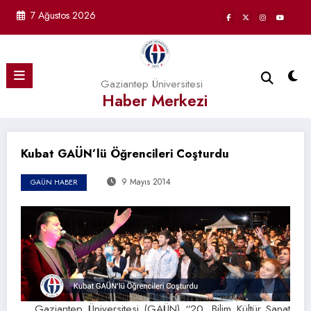
İçeriğe
7 Ağustos 2026
atla
Gaziantep Üniversitesi
Haber Merkezi
Kubat GAÜN’lü Öğrencileri Coşturdu
9 Mayıs 2014
GAÜN HABER
Gaziantep Üniversitesi (GAÜN) “20. Bilim Kültür Sanat