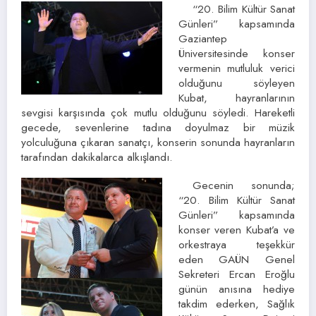
“20. Bilim Kültür Sanat
Günleri” kapsamında
Gaziantep
Üniversitesinde konser
vermenin mutluluk verici
olduğunu söyleyen
Kubat, hayranlarının
sevgisi karşısında çok mutlu olduğunu söyledi. Hareketli
gecede, sevenlerine tadına doyulmaz bir müzik
yolculuğuna çıkaran sanatçı, konserin sonunda hayranların
tarafından dakikalarca alkışlandı.
Gecenin sonunda;
“20. Bilim Kültür Sanat
Günleri” kapsamında
konser veren Kubat’a ve
orkestraya teşekkür
eden GAÜN Genel
Sekreteri Ercan Eroğlu
günün anısına hediye
takdim ederken, Sağlık