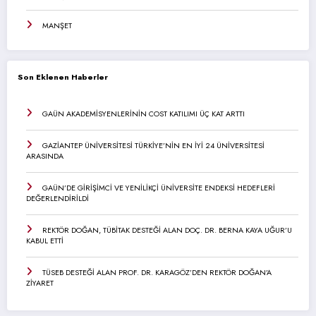
MANŞET
Son Eklenen Haberler
GAÜN AKADEMİSYENLERİNİN COST KATILIMI ÜÇ KAT ARTTI
GAZİANTEP ÜNİVERSİTESİ TÜRKİYE’NİN EN İYİ 24 ÜNİVERSİTESİ
ARASINDA
GAÜN’DE GİRİŞİMCİ VE YENİLİKÇİ ÜNİVERSİTE ENDEKSİ HEDEFLERİ
DEĞERLENDİRİLDİ
REKTÖR DOĞAN, TÜBİTAK DESTEĞİ ALAN DOÇ. DR. BERNA KAYA UĞUR’U
KABUL ETTİ
TÜSEB DESTEĞİ ALAN PROF. DR. KARAGÖZ’DEN REKTÖR DOĞAN’A
ZİYARET