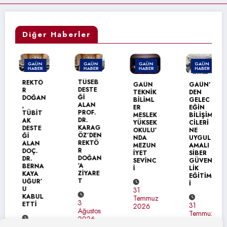
Diğer Haberler
GAÜN
GAÜN
GAÜN
GAÜN
HABER
HABER
HABER
HABER
TÜSEB
REKTÖ
GAÜN
GAÜN’
DESTE
R
TEKNİK
DEN
Ğİ
DOĞAN
BİLİML
GELEC
ALAN
,
ER
EĞİN
PROF.
TÜBİT
MESLEK
BİLİŞİM
DR.
AK
YÜKSEK
CİLERİ
KARAG
DESTE
OKULU’
NE
ÖZ’DEN
Ğİ
NDA
UYGUL
REKTÖ
ALAN
MEZUN
AMALI
R
DOÇ.
İYET
SİBER
DOĞAN
DR.
SEVİNC
GÜVEN
’A
BERNA
İ
LİK
ZİYARE
KAYA
EĞİTİM
T
UĞUR’
İ
U
31
KABUL
Temmuz
3
ETTİ
31
2026
Ağustos
Temmuz
2026
2026
4