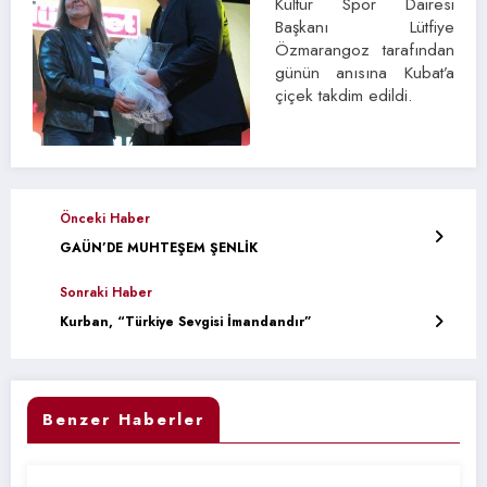
Kültür Spor Dairesi
Başkanı Lütfiye
Özmarangoz tarafından
günün anısına Kubat’a
çiçek takdim edildi.
Önceki Haber
GAÜN’DE MUHTEŞEM ŞENLİK
Sonraki Haber
Kurban, “Türkiye Sevgisi İmandandır”
Benzer Haberler