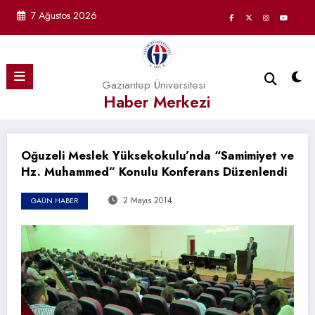
İçeriğe
7 Ağustos 2026
atla
Gaziantep Üniversitesi
Haber Merkezi
Oğuzeli Meslek Yüksekokulu’nda “Samimiyet ve
Hz. Muhammed” Konulu Konferans Düzenlendi
2 Mayıs 2014
GAÜN HABER