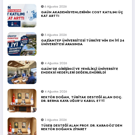
6 Ağustos 2026
GAÜN AKADEMİSYENLERİNİN COST KATILIMI ÜÇ
KAT ARTTI
5 Ağustos 2026
GAZİANTEP ÜNİVERSİTESİ TÜRKİYE’NİN EN İYİ 24
ÜNİVERSİTESİ ARASINDA
4 Ağustos 2026
GAÜN’DE GİRİŞİMCİ VE YENİLİKÇİ ÜNİVERSİTE
ENDEKSİ HEDEFLERİ DEĞERLENDİRİLDİ
4 Ağustos 2026
REKTÖR DOĞAN, TÜBİTAK DESTEĞİ ALAN DOÇ.
DR. BERNA KAYA UĞUR’U KABUL ETTİ
3 Ağustos 2026
TÜSEB DESTEĞİ ALAN PROF. DR. KARAGÖZ’DEN
REKTÖR DOĞAN’A ZİYARET