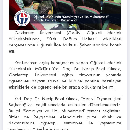
Gaziantep Üniversitesi (GAÜN) Oğuzeli Meslek
Yüksekokulunda, “Kutlu Doğum Haftası” etkinlikleri
çerçevesinde Oğuzeli İlçe Müftüsü Şaban Kondi’yi konuk
etti.
Konferansın açılış konuşmasını yapan Oğuzeli Meslek
Yüksekokulu Müdürü Yrd. Doç. Dr. Necip Fazıl Yılmaz,
Gaziantep Üniversitesi eğitim vizyonunun yanında
öğrencileri hayatın sosyal ve kültürel yönüne hazırlayan
etkinliklerle de öğrencilerle bir arada olduklarını belirtti.
Yrd. Doç. Dr. Necip Fazıl Yılmaz, “Her yıl Diyanet İşleri
Başkanlığıyla çeşitli temalarla etkinlikler düzenlemektedir.
Bu yıl ‘Samimiyet ve Hz. Muhammed’ teması seçilmiştir.
Bizler de Peygamber efendimizin güzel ahlak ve
davranışlarını öğrenip, samimiyet ile yaşamımıza
uyarlamalıyız” şeklinde konuştu.