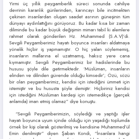
Yirmi üç yıllık peygamberlik süreci sonunda cahiliye
devrinin karanlık günlerinden, karıncayı bile incitmekten
çekinen insanlardan oluşan saadet asrının güneşinin tüm
dünyayı aydınlattığını görüyoruz. Bu kadar kısa bir zaman
diliminde bu kadar büyük değişimin mimarı tabiî ki alemlere
rahmet olarak gönderilen Hz. Muhammed (S.A.V)’di.
Sevgili Peygamberimiz hayatı boyunca insanları aldatmaya
yönelik hiçbir iş yapmamıştır. O hiç yalan söylememiş,
insanların mallarına el uzatmamış, haksız yere cana
kıymamıştır. Sevgili Peygamberimiz bir hadislerinde bu
hususu şöyle dile getirmektedir. ‘Müslüman, insanların
elinden ve dilinden güvende olduğu kimsedir’; Özü, sözü
bir olan peygamberimiz, kendisi için istediğini ümmeti için
istemiştir ve bu hususta şöyle demiştir: Hiçbiriniz kendisi
için istediğini Müslüman kardeşi için istemedikçe (gerçek
anlamda) iman etmiş olamaz” diye konuştu.
“Sevgili Peygamberimizin, söylediği ve yaptığı işler
hayatı boyunca uyum içinde olduğu için yaşadığı toplumda
örnek bir kişi olarak gösterilmiş ve kendisine Muhammed’ül
Emin denilmiştir” diyen Şaban Kondi, “İnsanlara hangi