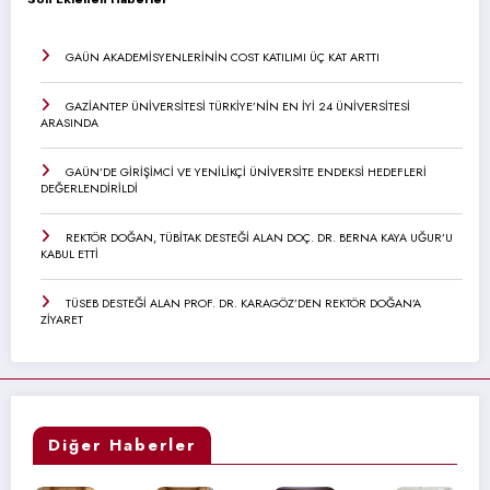
GAÜN AKADEMİSYENLERİNİN COST KATILIMI ÜÇ KAT ARTTI
GAZİANTEP ÜNİVERSİTESİ TÜRKİYE’NİN EN İYİ 24 ÜNİVERSİTESİ
ARASINDA
GAÜN’DE GİRİŞİMCİ VE YENİLİKÇİ ÜNİVERSİTE ENDEKSİ HEDEFLERİ
DEĞERLENDİRİLDİ
REKTÖR DOĞAN, TÜBİTAK DESTEĞİ ALAN DOÇ. DR. BERNA KAYA UĞUR’U
KABUL ETTİ
TÜSEB DESTEĞİ ALAN PROF. DR. KARAGÖZ’DEN REKTÖR DOĞAN’A
ZİYARET
Diğer Haberler