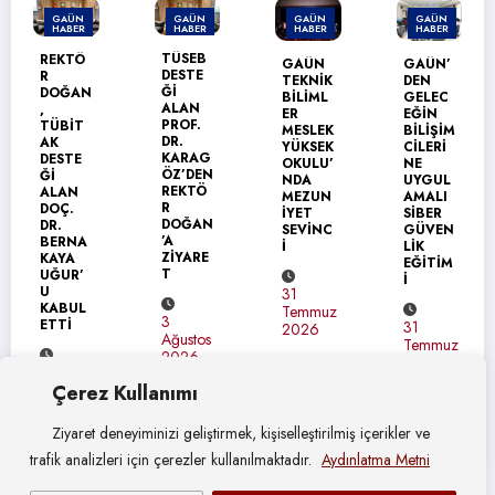
GAÜN
GAÜN
GAÜN
GAÜN
HABER
HABER
HABER
HABER
GAÜN’
TÜSEB
GAÜN
GAÜN’
DEN
DESTE
TEKNİK
DEN
ÜRDÜN
Ğİ
N
BİLİML
GELEC
ÜNİVER
ALAN
ER
EĞİN
SİTESİ
PROF.
MESLEK
BİLİŞİM
NE
DR.
YÜKSEK
CİLERİ
ERASM
KARAG
OKULU’
NE
US+
ÖZ’DEN
NDA
UYGUL
ZİYARE
REKTÖ
MEZUN
AMALI
Tİ
R
İYET
SİBER
DOĞAN
SEVİNC
GÜVEN
’A
İ
LİK
31
ZİYARE
EĞİTİM
Temmuz
T
İ
2026
31
Temmuz
3
31
2026
Ağustos
Temmuz
2026
2026
Çerez Kullanımı
Ziyaret deneyiminizi geliştirmek, kişiselleştirilmiş içerikler ve
trafik analizleri için çerezler kullanılmaktadır.
Aydınlatma Metni
© Gaziantep Üniversitesi Basın Yayın ve Halkla İlişkiler Müdürlüğü