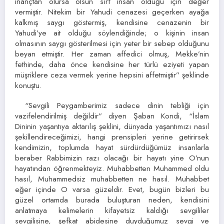
inançtan olursa olsun sırf insan olduğu için değer
vermiştir. Nitekim bir Yahudi cenazesi geçerken ayağa
kalkmış saygı göstermiş, kendisine cenazenin bir
Yahudi’ye ait olduğu söylendiğinde; o kişinin insan
olmasının saygı gösterilmesi için yeter bir sebep olduğunu
beyan etmiştir. Her zaman affedici olmuş, Mekke’nin
fethinde, daha önce kendisine her türlü eziyeti yapan
müşriklere ceza vermek yerine hepsini affetmiştir” şeklinde
konuştu.
“Sevgili Peygamberimiz sadece dinin tebliği için
vazifelendirilmiş değildir” diyen Şaban Kondi, “İslam
Dininin yaşantıya aktarılış şeklini, dünyada yaşantımızı nasıl
şekillendireceğimizi, hangi prensipleri yerine getirirsek
kendimizin, toplumda hayat sürdürdüğümüz insanlarla
beraber Rabbimizin razı olacağı bir hayatı yine O’nun
hayatından öğrenmekteyiz. Muhabbetten Muhammed oldu
hasıl, Muhammedsiz muhabbetten ne hasıl. Muhabbet
eğer içinde O varsa güzeldir. Evet, bugün bizleri bu
güzel ortamda burada buluşturan neden, kendisini
anlatmaya kelimelerin kifayetsiz kaldığı sevgililer
sevgilisine, şefkat abidesine duyduğumuz sevgi ve