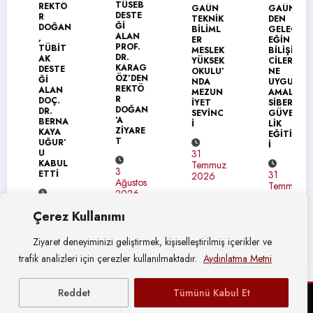
TÜSEB
REKTÖ
GAÜN
GAÜN’
DESTE
R
TEKNİK
DEN
Ğİ
DOĞAN
BİLİML
GELEC
ALAN
,
ER
EĞİN
PROF.
TÜBİT
MESLEK
BİLİŞİM
DR.
AK
YÜKSEK
CİLERİ
KARAG
DESTE
OKULU’
NE
ÖZ’DEN
Ğİ
NDA
UYGUL
REKTÖ
ALAN
MEZUN
AMALI
R
DOÇ.
İYET
SİBER
DOĞAN
DR.
SEVİNC
GÜVEN
’A
BERNA
İ
LİK
ZİYARE
KAYA
EĞİTİM
T
UĞUR’
İ
U
31
KABUL
Temmuz
3
ETTİ
31
2026
Ağustos
Temmuz
2026
2026
4
Çerez Kullanımı
Ağustos
2026
Ziyaret deneyiminizi geliştirmek, kişiselleştirilmiş içerikler ve
trafik analizleri için çerezler kullanılmaktadır.
Aydınlatma Metni
Reddet
Tümünü Kabul Et
© Gaziantep Üniversitesi Basın Yayın ve Halkla İlişkiler Müdürlüğü