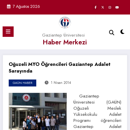
İçeriğe
7 Ağustos 2026
atla
Gaziantep Üniversitesi
Haber Merkezi
Oğuzeli MYO Öğrencileri Gaziantep Adalet
Sarayında
1 Nisan 2014
GAÜN HABER
Gaziantep
Üniversitesi (GAÜN)
Oğuzeli Meslek
Yüksekokulu Adalet
Programı öğrencileri
Gaziantep Adalet