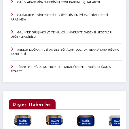
GAÜN AKADEMİSYENLERİNİN COST KATILIMI ÜÇ KAT ARTTI
GAZİANTEP ÜNİVERSİTESİ TÜRKİYE’NİN EN İYİ 24 ÜNİVERSİTESİ
ARASINDA
GAÜN’DE GİRİŞİMCİ VE YENİLİKÇİ ÜNİVERSİTE ENDEKSİ HEDEFLERİ
DEĞERLENDİRİLDİ
REKTÖR DOĞAN, TÜBİTAK DESTEĞİ ALAN DOÇ. DR. BERNA KAYA UĞUR’U
KABUL ETTİ
TÜSEB DESTEĞİ ALAN PROF. DR. KARAGÖZ’DEN REKTÖR DOĞAN’A
ZİYARET
Diğer Haberler
GAÜN
GAÜN
GAÜN
GAÜN
HABER
HABER
HABER
HABER