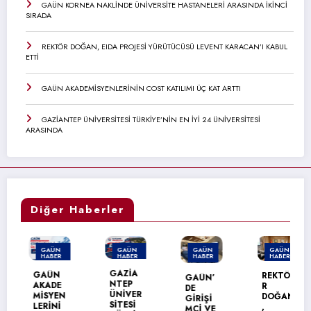
GAÜN KORNEA NAKLİNDE ÜNİVERSİTE HASTANELERİ ARASINDA İKİNCİ
SIRADA
REKTÖR DOĞAN, EIDA PROJESİ YÜRÜTÜCÜSÜ LEVENT KARACAN’I KABUL
ETTİ
GAÜN AKADEMİSYENLERİNİN COST KATILIMI ÜÇ KAT ARTTI
GAZİANTEP ÜNİVERSİTESİ TÜRKİYE’NİN EN İYİ 24 ÜNİVERSİTESİ
ARASINDA
Diğer Haberler
GAÜN
GAÜN
GAÜN
GAÜN
HABER
HABER
HABER
HABER
MANŞET
MANŞET
GAZİA
GAÜN
REKTÖ
GAÜN’
NTEP
AKADE
R
DE
ÜNİVER
MİSYEN
DOĞAN
GİRİŞİ
SİTESİ
LERİNİ
,
MCİ VE