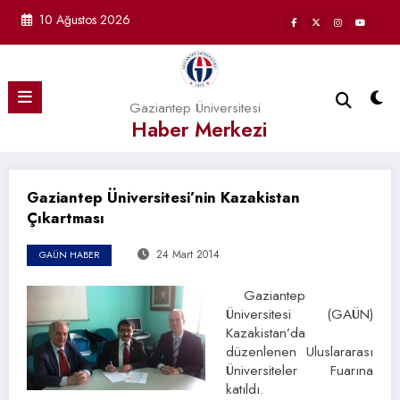
İçeriğe
10 Ağustos 2026
atla
Gaziantep Üniversitesi
Haber Merkezi
Gaziantep Üniversitesi’nin Kazakistan
Çıkartması
24 Mart 2014
GAÜN HABER
Gaziantep
Üniversitesi (GAÜN)
Kazakistan’da
düzenlenen Uluslararası
Üniversiteler Fuarına
katıldı.