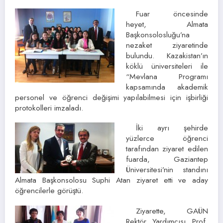
Fuar öncesinde
heyet, Almata
Başkonsolosluğu’na
nezaket ziyaretinde
bulundu. Kazakistan’ın
köklü üniversiteleri ile
“Mevlana Programı
kapsamında akademik
personel ve öğrenci değişimi yapılabilmesi için işbirliği
protokolleri imzaladı.
İki ayrı şehirde
yüzlerce öğrenci
tarafından ziyaret edilen
fuarda, Gaziantep
Üniversitesi’nin standını
Almata Başkonsolosu Suphi Atan ziyaret etti ve aday
öğrencilerle görüştü.
Ziyarette, GAÜN
Rektör Yardımcısı Prof.