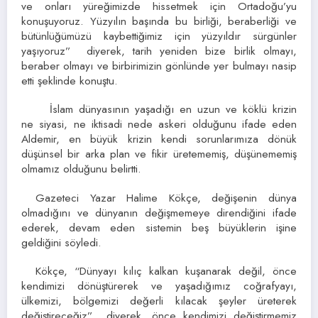
ve onları yüreğimizde hissetmek için Ortadoğu’yu
konuşuyoruz. Yüzyılın başında bu birliği, beraberliği ve
bütünlüğümüzü kaybettiğimiz için yüzyıldır sürgünler
yaşıyoruz” diyerek, tarih yeniden bize birlik olmayı,
beraber olmayı ve birbirimizin gönlünde yer bulmayı nasip
etti şeklinde konuştu.
İslam dünyasının yaşadığı en uzun ve köklü krizin
ne siyasi, ne iktisadi nede askeri olduğunu ifade eden
Aldemir, en büyük krizin kendi sorunlarımıza dönük
düşünsel bir arka plan ve fikir üretememiş, düşünememiş
olmamız olduğunu belirtti.
Gazeteci Yazar Halime Kökçe, değişenin dünya
olmadığını ve dünyanın değişmemeye direndiğini ifade
ederek, devam eden sistemin beş büyüklerin işine
geldiğini söyledi.
Kökçe, “Dünyayı kılıç kalkan kuşanarak değil, önce
kendimizi dönüştürerek ve yaşadığımız coğrafyayı,
ülkemizi, bölgemizi değerli kılacak şeyler üreterek
değiştireceğiz” diyerek, önce kendimizi değiştirmemiz