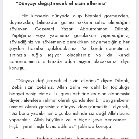
“Dünyayı değiştirecek el sizin elleriniz”
Hiç kimsenin dünyada olup bitenleri görmezden,
duymazdan, bilmezden gelme hakkına sahip olmadığını
söyleyen Gazeteci Yazar Abdurrahman Dilipak,
“Yaptığınız veya yapmanız gerekirken yapmadığınız,
söylediğiniz ve söylemeniz gerekirken söylemediğiniz her
şeyden hesaba çekileceksiniz. Ya kendi cennetinize
sırtınızla tuğla taşıyor olacaksınız ya da kendi
cehenneminize sırtınızda odun taşıyor olacaksınız” diye
konuştu.
“Dünyayı değiştirecek el sizin elleriniz” diyen Dilipak,
“Zekâ sizin zekânız. Allah zalim ve cahil bir topluluğa
hidayet nasip etmez. İki günü birbirine eş olan aldanmıştır
diyen, âlemlere rahmet olarak gönderilen bir peygamberin
ümmeti olarak görevimiz dünyayı dönüştürmektir” diyerek,
“Siz bunu yapabilirsiniz çünkü aslında siz değil Allah bunu
yapacaktır. Allah büyüktür ve o hiçbir şeye benzemez.
Hiçbir yaratılmışla kıyas edilmez” şeklinde konuştu.
Dilipak, “Sadece kendinizi kurtarmayacaksınız, sizin