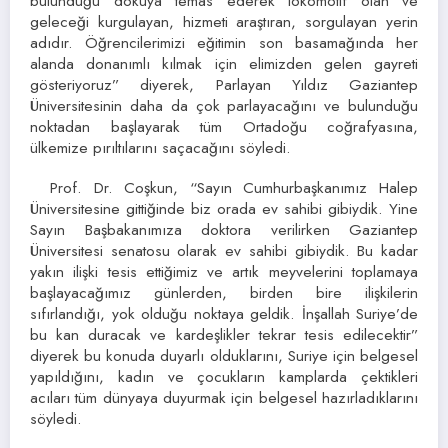
bulunduğu dokuya temas ederek lokomotif olan ve
geleceği kurgulayan, hizmeti araştıran, sorgulayan yerin
adıdır. Öğrencilerimizi eğitimin son basamağında her
alanda donanımlı kılmak için elimizden gelen gayreti
gösteriyoruz” diyerek, Parlayan Yıldız Gaziantep
Üniversitesinin daha da çok parlayacağını ve bulunduğu
noktadan başlayarak tüm Ortadoğu coğrafyasına,
ülkemize pırıltılarını saçacağını söyledi.
Prof. Dr. Coşkun, “Sayın Cumhurbaşkanımız Halep
Üniversitesine gittiğinde biz orada ev sahibi gibiydik. Yine
Sayın Başbakanımıza doktora verilirken Gaziantep
Üniversitesi senatosu olarak ev sahibi gibiydik. Bu kadar
yakın ilişki tesis ettiğimiz ve artık meyvelerini toplamaya
başlayacağımız günlerden, birden bire ilişkilerin
sıfırlandığı, yok olduğu noktaya geldik. İnşallah Suriye’de
bu kan duracak ve kardeşlikler tekrar tesis edilecektir”
diyerek bu konuda duyarlı olduklarını, Suriye için belgesel
yapıldığını, kadın ve çocukların kamplarda çektikleri
acıları tüm dünyaya duyurmak için belgesel hazırladıklarını
söyledi.