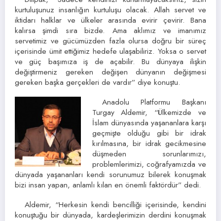
kurtuluşunuz insanlığın kurtuluşu olacak. Allah servet ve
iktidarı halklar ve ülkeler arasında evirir çevirir. Bana
kalırsa şimdi sıra bizde. Ama aklımız ve imanımız
servetimiz ve gücümüzden fazla olursa doğru bir süreç
içerisinde ümit ettiğimiz hedefe ulaşabiliriz. Yoksa o servet
ve güç başımıza iş de açabilir. Bu dünyaya ilişkin
değiştirmeniz gereken değişen dünyanın değişmesi
gereken başka gerçekleri de vardır” diye konuştu.
Anadolu Platformu Başkanı
Turgay Aldemir, “Ülkemizde ve
İslam dünyasında yaşananlara karşı
geçmişte olduğu gibi bir idrak
kırılmasına, bir idrak gecikmesine
düşmeden sorunlarımızı,
problemlerimizi, coğrafyamızda ve
dünyada yaşananları kendi sorunumuz bilerek konuşmak
bizi insan yapan, anlamlı kılan en önemli faktördür” dedi.
Aldemir, “Herkesin kendi bencilliği içerisinde, kendini
konuştuğu bir dünyada, kardeşlerimizin derdini konuşmak