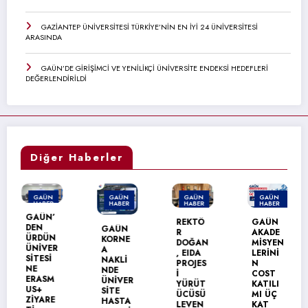
GAZİANTEP ÜNİVERSİTESİ TÜRKİYE’NİN EN İYİ 24 ÜNİVERSİTESİ
ARASINDA
GAÜN’DE GİRİŞİMCİ VE YENİLİKÇİ ÜNİVERSİTE ENDEKSİ HEDEFLERİ
DEĞERLENDİRİLDİ
Diğer Haberler
GAÜN
GAÜN
GAÜN
GAÜN
HABER
HABER
HABER
HABER
GAÜN’
MANŞET
REKTÖ
GAÜN
DEN
GAÜN
R
AKADE
ÜRDÜN
KORNE
DOĞAN
MİSYEN
ÜNİVER
A
, EIDA
LERİNİ
SİTESİ
NAKLİ
PROJES
N
NE
NDE
İ
COST
ERASM
ÜNİVER
YÜRÜT
KATILI
US+
SİTE
ÜCÜSÜ
MI ÜÇ
ZİYARE
HASTA
LEVEN
KAT