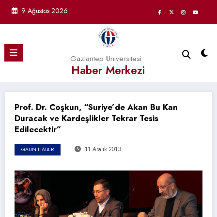
İçeriğe
9 Ağustos 2026
atla
Gaziantep Üniversitesi
Haber Merkezi
Prof. Dr. Coşkun, “Suriye’de Akan Bu Kan
Duracak ve Kardeşlikler Tekrar Tesis
Edilecektir”
11 Aralık 2013
GAÜN HABER