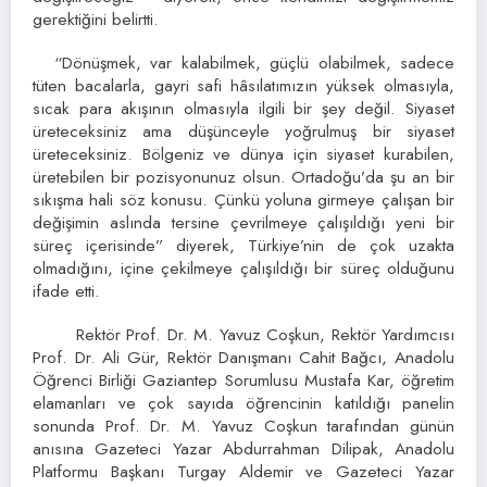
gerektiğini belirtti.
“Dönüşmek, var kalabilmek, güçlü olabilmek, sadece
tüten bacalarla, gayri safi hâsılatımızın yüksek olmasıyla,
sıcak para akışının olmasıyla ilgili bir şey değil. Siyaset
üreteceksiniz ama düşünceyle yoğrulmuş bir siyaset
üreteceksiniz. Bölgeniz ve dünya için siyaset kurabilen,
üretebilen bir pozisyonunuz olsun. Ortadoğu’da şu an bir
sıkışma hali söz konusu. Çünkü yoluna girmeye çalışan bir
değişimin aslında tersine çevrilmeye çalışıldığı yeni bir
süreç içerisinde” diyerek, Türkiye’nin de çok uzakta
olmadığını, içine çekilmeye çalışıldığı bir süreç olduğunu
ifade etti.
Rektör Prof. Dr. M. Yavuz Coşkun, Rektör Yardımcısı
Prof. Dr. Ali Gür, Rektör Danışmanı Cahit Bağcı, Anadolu
Öğrenci Birliği Gaziantep Sorumlusu Mustafa Kar, öğretim
elamanları ve çok sayıda öğrencinin katıldığı panelin
sonunda Prof. Dr. M. Yavuz Coşkun tarafından günün
anısına Gazeteci Yazar Abdurrahman Dilipak, Anadolu
Platformu Başkanı Turgay Aldemir ve Gazeteci Yazar