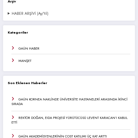
Arşiv
HABER ARŞİVİ (Ay/Yıl)
Kategoriler
GAÜN HABER
MANŞET
Son Eklenen Haberler
GAÜN KORNEA NAKLİNDE ÜNİVERSİTE HASTANELERİ ARASINDA İKİNCİ
SIRADA
REKTÖR DOĞAN, EIDA PROJESİ YÜRÜTÜCÜSÜ LEVENT KARACAN’I KABUL
ETTİ
GAÜN AKADEMİSYENLERİNİN COST KATILIMI ÜÇ KAT ARTTI