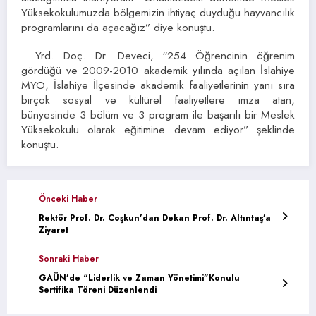
Yüksekokulumuzda bölgemizin ihtiyaç duyduğu hayvancılık
programlarını da açacağız” diye konuştu.
Yrd. Doç. Dr. Deveci, “254 Öğrencinin öğrenim
gördüğü ve 2009-2010 akademik yılında açılan İslahiye
MYO, İslahiye İlçesinde akademik faaliyetlerinin yanı sıra
birçok sosyal ve kültürel faaliyetlere imza atan,
bünyesinde 3 bölüm ve 3 program ile başarılı bir Meslek
Yüksekokulu olarak eğitimine devam ediyor” şeklinde
konuştu.
Önceki Haber
Rektör Prof. Dr. Coşkun’dan Dekan Prof. Dr. Altıntaş’a
Ziyaret
Sonraki Haber
GAÜN’de “Liderlik ve Zaman Yönetimi”Konulu
Sertifika Töreni Düzenlendi