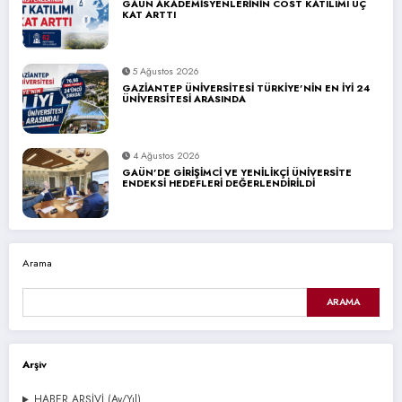
GAÜN AKADEMİSYENLERİNİN COST KATILIMI ÜÇ
KAT ARTTI
5 Ağustos 2026
GAZİANTEP ÜNİVERSİTESİ TÜRKİYE’NİN EN İYİ 24
ÜNİVERSİTESİ ARASINDA
4 Ağustos 2026
GAÜN’DE GİRİŞİMCİ VE YENİLİKÇİ ÜNİVERSİTE
ENDEKSİ HEDEFLERİ DEĞERLENDİRİLDİ
Arama
ARAMA
Arşiv
HABER ARŞİVİ (Ay/Yıl)