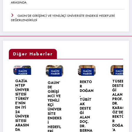
ARASINDA
GAÜN’DE GİRİŞİMCİ VE YENİLİKÇİ ÜNİVERSİTE ENDEKSİ HEDEFLERİ
DEĞERLENDİRİLDİ
Diğer Haberler
GAÜN
GAÜN
GAÜN
GAÜN
HABER
HABER
HABER
HABER
MANŞET
GAZİA
TÜSEB
REKTÖ
GAÜN’
NTEP
DESTE
R
DE
ÜNİVER
Ğİ
DOĞAN
GİRİŞİ
SİTESİ
ALAN
,
MCİ VE
TÜRKİY
PROF.
TÜBİT
YENİLİ
E’NİN
DR.
AK
KÇİ
EN İYİ
KARAG
DESTE
ÜNİVER
24
ÖZ’DEN
Ğİ
SİTE
ÜNİVER
REKTÖ
ALAN
ENDEKS
SİTESİ
R
DOÇ.
İ
ARASIN
DOĞAN
DR.
HEDEFL
DA
’A
BERNA
ERİ