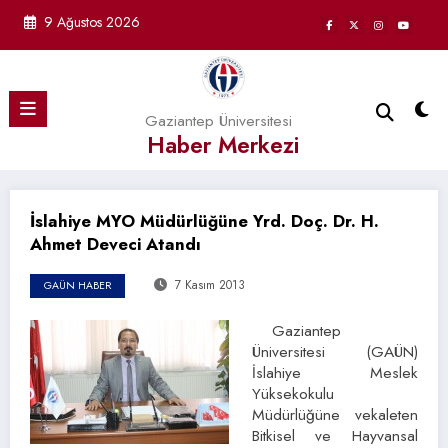
İçeriğe
9 Ağustos 2026
atla
Gaziantep Üniversitesi
Haber Merkezi
İslahiye MYO Müdürlüğüne Yrd. Doç. Dr. H.
Ahmet Deveci Atandı
7 Kasım 2013
GAÜN HABER
Gaziantep
Üniversitesi (GAÜN)
İslahiye Meslek
Yüksekokulu
Müdürlüğüne vekaleten
Bitkisel ve Hayvansal