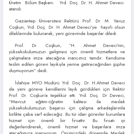
Üretim Bölüm Başkanı Yrd. Doç. Dr. H. Ahmet Deveci
atandı.
Gaziantep Üniversitesi Rektörü Prof. Dr. M. Yavuz
Coşkun, Yrd. Doç. Dr. H. Ahmet Deveci’ye hayırlı olsun
dileklerinde bulunarak, yeni görevinde başarılar diledi.
Prof. Dr. Coşkun, “H. Ahmet Deveci’nin,
yüksekokulumuzun gelişmesi için önemli hizmetlere ve
çalışmalara imza atacağına inancımız tamdır. Kendisine
teslim edilen görevi layıkıyla yerine getireceğinden şüphe
duymuyorum” dedi.
İslahiye MYO Müdürü Yrd. Doç. Dr. H.Ahmet Deveci
de yeni göreve kendilerini layık gördükleri için Rektör
Prof. Dr. Coşkun’a teşekkür etti. Yrd. Doç. Dr Deveci,
“Mevcut eğitim-öğretim kalitesi ile meslek
yüksekokulumuzun başarısı için çalışma arkadaşlarımla
birlikte çaba sarf edeceğiz. Bu tür idari görevler kurumlara
hizmet için önemli bir fırsattır. Bu fırsatı iyi
değerlendirerek, önemli hizmet ve başarılara imza
atacağımıza inanıyorum. Önümüzdeki dönemde Meslek