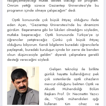
vazgeçemeyeceği mutlak destek olacağı bir program.
Ömrüm yettiği sürece Gaziantep Üniversitesi’yle bu
programın içinde olmaya çalışacağım” dedi.
Optik konusunda çok büyük ihtiyaç olduğunu ifade
eden Açan, “Gaziantep Üniversitesi’nde bu dinamizmi
gördüm. Başaramama gibi bir lüksleri olmadığını söyledim,
mutlaka başaracağız. Optik konusunda Türkiye’ye iyi
öğrenciler yetiştireceğiz. Çünkü çok büyük ihtiyaç
olduğunu biliyorum. Kendi bilgilerimi buradaki öğrencilerle
paylaşmak, buradaki kuruluşun içinde bir zerre de benden
olsun düşüncesiyle geldim” diyerek çalışmalara gerekli
desteği vereceğini söyledi.
Gelişen teknoloji ile birlikte
günlük hayatta kullandığımız pek
çok sistemlerde optik cihazların
mevcut olduğunu belirten Optik ve
Akustik Mühendisliği Bölüm
Başkanı Prof. Dr. Necmettin Yazıcı
da, “Optik mühendisleri ışığı
kullanan tüm cihaz ve