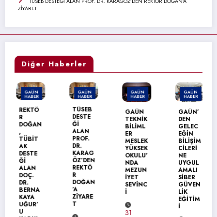
TÜSEB DESTEĞİ ALAN PROF. DR. KARAGÖZ’DEN REKTÖR DOĞAN’A
ZİYARET
Diğer Haberler
GAÜN
GAÜN
GAÜN
GAÜN
HABER
HABER
HABER
HABER
TÜSEB
REKTÖ
GAÜN
GAÜN’
DESTE
R
TEKNİK
DEN
Ğİ
DOĞAN
BİLİML
GELEC
ALAN
,
ER
EĞİN
PROF.
TÜBİT
MESLEK
BİLİŞİM
DR.
AK
YÜKSEK
CİLERİ
KARAG
DESTE
OKULU’
NE
ÖZ’DEN
Ğİ
NDA
UYGUL
REKTÖ
ALAN
MEZUN
AMALI
R
DOÇ.
İYET
SİBER
DOĞAN
DR.
SEVİNC
GÜVEN
’A
BERNA
İ
LİK
ZİYARE
KAYA
EĞİTİM
T
UĞUR’
İ
U
31