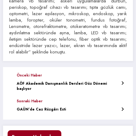
kamera vb tasarımı; askeri uygulamalarda dürbün,
periskop, topoğraf cihazı vb tasarımı; tıpta gözlük camı,
optometri, lazer epilasyon, mikroskop, endoskop, yarık
lamba, foropter, oküler tonometri, fundus fotoğraf,
Lensmetre, otorefraktometre, otokeratometre vb tasarımı;
aydınlatma sektöründe ayna, lamba, LED vb tasarımı;
iletişim sektöründe cep telefonu, fiber optik vb tasarımı;
endüstride lazer yazıcı, lazer, ekran vb tasarımında aktif
rol alabilir” şeklinde konuştu.
Önceki Haber
AÖF Akademik Danışmanlık Dersleri Güz Dönemi
başlıyor
Sonraki Haber
GAÜN’de Caz Rüzgârı Esti