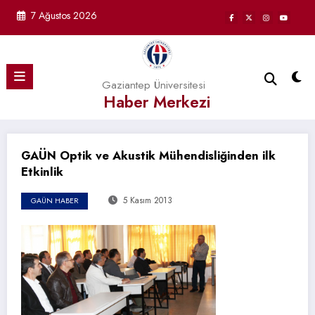
İçeriğe
7 Ağustos 2026
atla
Gaziantep Üniversitesi
Haber Merkezi
GAÜN Optik ve Akustik Mühendisliğinden ilk
Etkinlik
5 Kasım 2013
GAÜN HABER