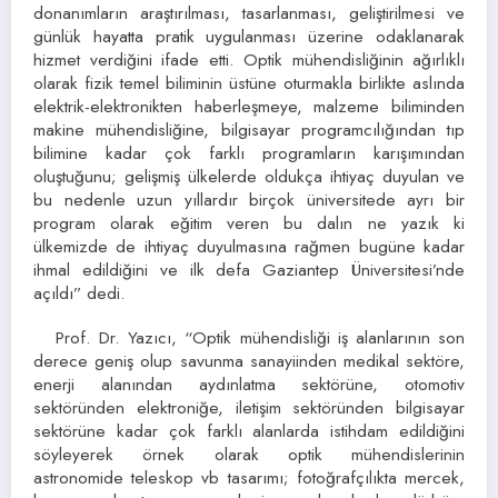
donanımların araştırılması, tasarlanması, geliştirilmesi ve
günlük hayatta pratik uygulanması üzerine odaklanarak
hizmet verdiğini ifade etti. Optik mühendisliğinin ağırlıklı
olarak fizik temel biliminin üstüne oturmakla birlikte aslında
elektrik-elektronikten haberleşmeye, malzeme biliminden
makine mühendisliğine, bilgisayar programcılığından tıp
bilimine kadar çok farklı programların karışımından
oluştuğunu; gelişmiş ülkelerde oldukça ihtiyaç duyulan ve
bu nedenle uzun yıllardır birçok üniversitede ayrı bir
program olarak eğitim veren bu dalın ne yazık ki
ülkemizde de ihtiyaç duyulmasına rağmen bugüne kadar
ihmal edildiğini ve ilk defa Gaziantep Üniversitesi’nde
açıldı” dedi.
Prof. Dr. Yazıcı, “Optik mühendisliği iş alanlarının son
derece geniş olup savunma sanayiinden medikal sektöre,
enerji alanından aydınlatma sektörüne, otomotiv
sektöründen elektroniğe, iletişim sektöründen bilgisayar
sektörüne kadar çok farklı alanlarda istihdam edildiğini
söyleyerek örnek olarak optik mühendislerinin
astronomide teleskop vb tasarımı; fotoğrafçılıkta mercek,