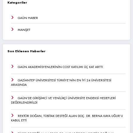
Kategoriler
GAÜN HABER
MANŞET
Son Eklenen Haberler
GAÜN AKADEMİSYENLERİNİN COST KATILIMI ÜÇ KAT ARTTI
GAZİANTEP ÜNİVERSİTESİ TÜRKİYE’NİN EN İYİ 24 ÜNİVERSİTESİ
ARASINDA
GAÜN’DE GİRİŞİMCİ VE YENİLİKÇİ ÜNİVERSİTE ENDEKSİ HEDEFLERİ
DEĞERLENDİRİLDİ
REKTÖR DOĞAN, TÜBİTAK DESTEĞİ ALAN DOÇ. DR. BERNA KAYA UĞUR’U
KABUL ETTİ