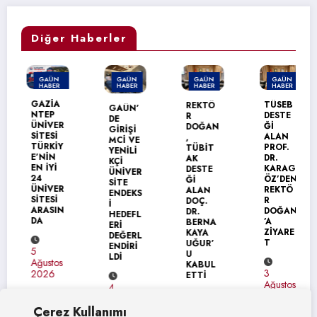
Diğer Haberler
GAÜN
GAÜN
GAÜN
GAÜN
HABER
HABER
HABER
HABER
MANŞET
GAZİA
TÜSEB
REKTÖ
GAÜN’
NTEP
DESTE
R
DE
ÜNİVER
Ğİ
DOĞAN
GİRİŞİ
SİTESİ
ALAN
,
MCİ VE
TÜRKİY
PROF.
TÜBİT
YENİLİ
E’NİN
DR.
AK
KÇİ
EN İYİ
KARAG
DESTE
ÜNİVER
24
ÖZ’DEN
Ğİ
SİTE
ÜNİVER
REKTÖ
ALAN
ENDEKS
SİTESİ
R
DOÇ.
İ
ARASIN
DOĞAN
DR.
HEDEFL
DA
’A
BERNA
ERİ
ZİYARE
KAYA
DEĞERL
T
UĞUR’
ENDİRİ
5
U
LDİ
Ağustos
KABUL
3
2026
ETTİ
Ağustos
4
2026
Ağustos
4
Çerez Kullanımı
2026