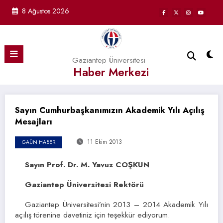
İçeriğe
8 Ağustos 2026
atla
Gaziantep Üniversitesi
Haber Merkezi
Sayın Cumhurbaşkanımızın Akademik Yılı Açılış
Mesajları
11 Ekim 2013
GAÜN HABER
Sayın Prof. Dr. M. Yavuz COŞKUN
Gaziantep Üniversitesi Rektörü
Gaziantep Üniversitesi’nin 2013 – 2014 Akademik Yılı
açılış törenine davetiniz için teşekkür ediyorum.