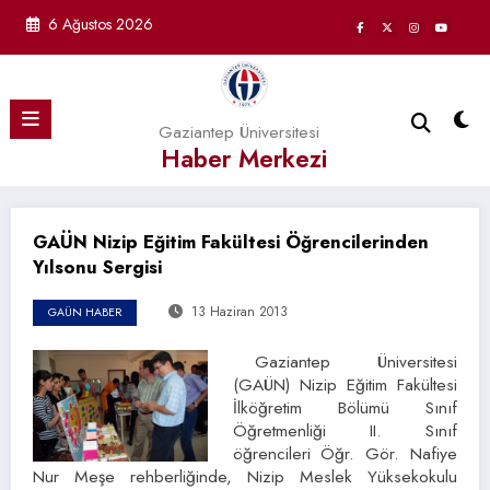
İçeriğe
6 Ağustos 2026
atla
Gaziantep Üniversitesi
Haber Merkezi
GAÜN Nizip Eğitim Fakültesi Öğrencilerinden
Yılsonu Sergisi
13 Haziran 2013
GAÜN HABER
Gaziantep Üniversitesi
(GAÜN) Nizip Eğitim Fakültesi
İlköğretim Bölümü Sınıf
Öğretmenliği II. Sınıf
öğrencileri Öğr. Gör. Nafiye
Nur Meşe rehberliğinde, Nizip Meslek Yüksekokulu