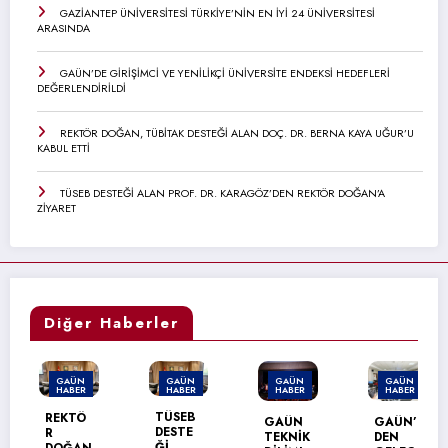
GAZİANTEP ÜNİVERSİTESİ TÜRKİYE’NİN EN İYİ 24 ÜNİVERSİTESİ
ARASINDA
GAÜN’DE GİRİŞİMCİ VE YENİLİKÇİ ÜNİVERSİTE ENDEKSİ HEDEFLERİ
DEĞERLENDİRİLDİ
REKTÖR DOĞAN, TÜBİTAK DESTEĞİ ALAN DOÇ. DR. BERNA KAYA UĞUR’U
KABUL ETTİ
TÜSEB DESTEĞİ ALAN PROF. DR. KARAGÖZ’DEN REKTÖR DOĞAN’A
ZİYARET
Diğer Haberler
GAÜN
GAÜN
GAÜN
GAÜN
HABER
HABER
HABER
HABER
TÜSEB
REKTÖ
GAÜN
GAÜN’
DESTE
R
TEKNİK
DEN
Ğİ