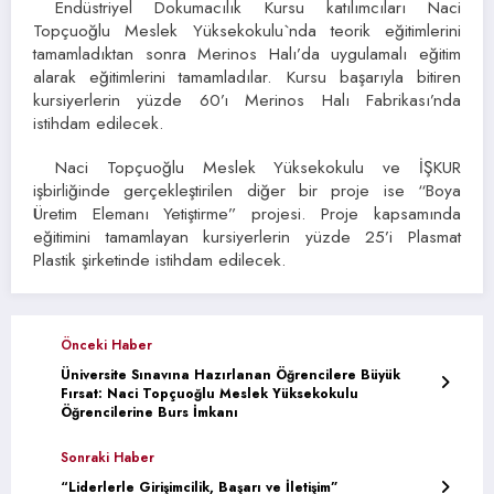
Endüstriyel Dokumacılık Kursu katılımcıları Naci
Topçuoğlu Meslek Yüksekokulu`nda teorik eğitimlerini
tamamladıktan sonra Merinos Halı’da uygulamalı eğitim
alarak eğitimlerini tamamladılar. Kursu başarıyla bitiren
kursiyerlerin yüzde 60’ı Merinos Halı Fabrikası’nda
istihdam edilecek.
Naci Topçuoğlu Meslek Yüksekokulu ve İŞKUR
işbirliğinde gerçekleştirilen diğer bir proje ise “Boya
Üretim Elemanı Yetiştirme” projesi. Proje kapsamında
eğitimini tamamlayan kursiyerlerin yüzde 25’i Plasmat
Plastik şirketinde istihdam edilecek.
Önceki Haber
Üniversite Sınavına Hazırlanan Öğrencilere Büyük
Fırsat: Naci Topçuoğlu Meslek Yüksekokulu
Öğrencilerine Burs İmkanı
Sonraki Haber
“Liderlerle Girişimcilik, Başarı ve İletişim”