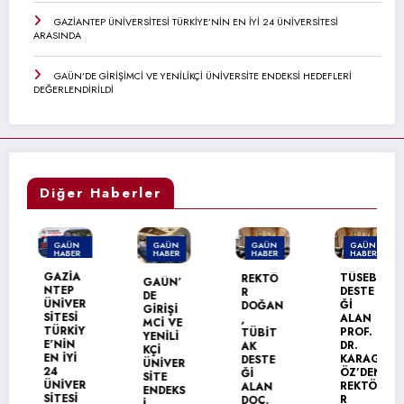
GAZİANTEP ÜNİVERSİTESİ TÜRKİYE’NİN EN İYİ 24 ÜNİVERSİTESİ
ARASINDA
GAÜN’DE GİRİŞİMCİ VE YENİLİKÇİ ÜNİVERSİTE ENDEKSİ HEDEFLERİ
DEĞERLENDİRİLDİ
Diğer Haberler
GAÜN
GAÜN
GAÜN
GAÜN
HABER
HABER
HABER
HABER
MANŞET
GAZİA
TÜSEB
REKTÖ
GAÜN’
NTEP
DESTE
R
DE
ÜNİVER
Ğİ
DOĞAN
GİRİŞİ
SİTESİ
ALAN
,
MCİ VE
TÜRKİY
PROF.
TÜBİT
YENİLİ
E’NİN
DR.
AK
KÇİ
EN İYİ
KARAG
DESTE
ÜNİVER
24
ÖZ’DEN
Ğİ
SİTE
ÜNİVER
REKTÖ
ALAN
ENDEKS
SİTESİ
R
DOÇ.
İ