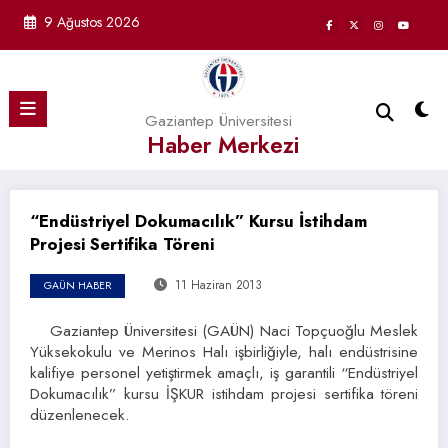
İçeriğe
9 Ağustos 2026
atla
Gaziantep Üniversitesi
Haber Merkezi
“Endüstriyel Dokumacılık” Kursu İstihdam
Projesi Sertifika Töreni
11 Haziran 2013
GAÜN HABER
Gaziantep Üniversitesi (GAÜN) Naci Topçuoğlu Meslek
Yüksekokulu ve Merinos Halı işbirliğiyle, halı endüstrisine
kalifiye personel yetiştirmek amaçlı, iş garantili “Endüstriyel
Dokumacılık” kursu İŞKUR istihdam projesi sertifika töreni
düzenlenecek.