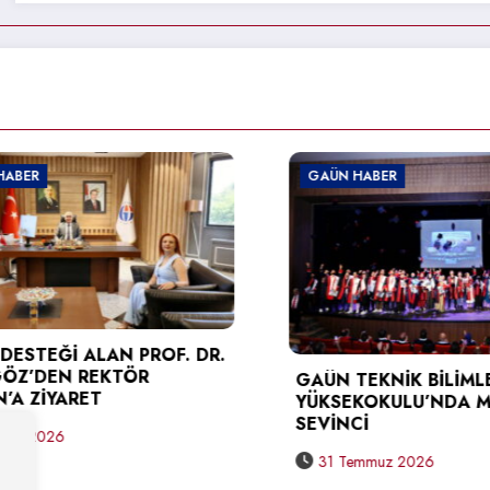
ER
GAÜN HABER
STEĞİ ALAN PROF. DR.
’DEN REKTÖR
GAÜN TEKNİK BİLİMLER 
ZİYARET
YÜKSEKOKULU’NDA MEZ
SEVİNCİ
 2026
31 Temmuz 2026