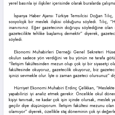
yerel basınla iyi ilişkiler içerisinde olarak buralarda çalış
İspanya Haber Ajansı Türkiye Temsilcisi Doğan Tılıç, 
sosyolojik bir meslek ilişkisi olduğunu söyledi. Tılıç,
inanırsınız. Eğer gazetecinin doğruyu söylediğine olan 
gazetecilikte tehlike başlamış demektir” diyerek, gazete
söyledi.
Ekonomi Muhabirleri Derneği Genel Sekreteri Hüseyin
okulun sadece yön verdiğini ve bu yönün ne tarafa götür
“İletişim fakültesinden mezun olup çok iyi bir siyasetçi ola
fakültesinde okuyoruz, gazetecilik okuyoruz, biz gazeteci
işinizi sevmekle olur. İşte o zaman gazeteci olursunuz” di
Hürriyet Ekonomi Muhabiri Erdinç Çelikkan, “Meslekte 
yapabilirizi iyi analiz etmek gerekir. Öncelikle okul dö
kişiyi tanırsak, ne kadar çok işin içinde olursak, mesle
geçilir diye düşünüyorum. İletişim fakültesi mezunu ol
olamıyor” diyerek, özellikle staj döneminin çok iyi değerle