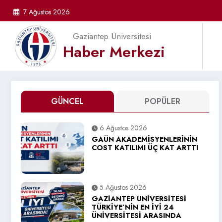
İçeriğe
7 Ağustos 2026
atla
Gaziantep Üniversitesi
Haber Merkezi
GÜNCEL
POPÜLER
6 Ağustos 2026
GAÜN AKADEMİSYENLERİNİN
COST KATILIMI ÜÇ KAT ARTTI
5 Ağustos 2026
GAZİANTEP ÜNİVERSİTESİ
TÜRKİYE’NİN EN İYİ 24
ÜNİVERSİTESİ ARASINDA