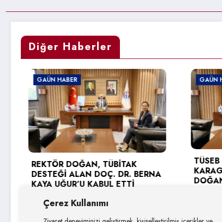
Diğer Haberler
GAÜN HABER
GAÜN HAB
TÜSEB DE
REKTÖR DOĞAN, TÜBİTAK
KARAGÖZ
DESTEĞİ ALAN DOÇ. DR. BERNA
DOĞAN’A 
KAYA UĞUR’U KABUL ETTİ
3 Ağustos
4 Ağustos 2026
Çerez Kullanımı
Ziyaret deneyiminizi geliştirmek, kişiselleştirilmiş içerikler ve