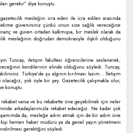
maları gerekir” diye konuştu.
gazetecilik mesleğini icra eden ile icra edilen arasında
 “Hekime güvenirsiniz çünkü onun size sağlık vereceğine
inanç ve güven ortadan kalkmışsa, bir meslek olarak da
cilik mesleğinin doğrudan demokrasiyle ilişkili olduğunu
 Tuncay, iletişim fakültesi öğrencilerine seslenerek,
eceğinin kendilerinin elinde olduğunu söyledi. Tuncay,
bilirsiniz. Türkiye’de şu algının kırılması lazım… İletişim
 olacağız, yok öyle bir şey. Gazetecilik çalışmakla olur,
ye konuştu.
rekabet varsa ve bu rekabette öne geçebilmek için neler
neminde arkadaşlarımızla rekabet edeceğiz. Ne kadar çok
k yaşamımda da, mesleğe adım atmak için de bir adım öne
an kişi hemen haber müdürü ya da genel yayın yönetmeni
ndirilmesi gerektiğini söyledi.