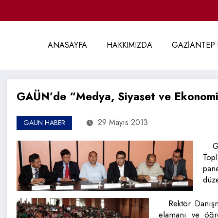
ANASAYFA
HAKKIMIZDA
GAZİANTEP 
GAÜN’de “Medya, Siyaset ve Ekonomi”
29 Mayıs 2013
GAÜN HABER
G
Top
pane
düze
Rektör Danış
elamanı ve öğre