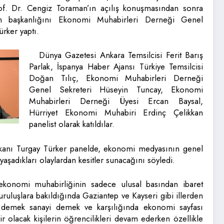
of. Dr. Cengiz Toraman’ın açılış konuşmasından sonra
in başkanlığını Ekonomi Muhabirleri Derneği Genel
rker yaptı.
Dünya Gazetesi Ankara Temsilcisi Ferit Barış
Parlak, İspanya Haber Ajansı Türkiye Temsilcisi
Doğan Tılıç, Ekonomi Muhabirleri Derneği
Genel Sekreteri Hüseyin Tuncay, Ekonomi
Muhabirleri Derneği Üyesi Ercan Baysal,
Hürriyet Ekonomi Muhabiri Erdinç Çelikkan
panelist olarak katıldılar.
Başkanı Turgay Türker panelde, ekonomi medyasının genel
yaşadıkları olaylardan kesitler sunacağını söyledi.
konomi muhabirliğinin sadece ulusal basından ibaret
ruluşlara bakıldığında Gaziantep ve Kayseri gibi illerden
a demek sanayi demek ve karşılığında ekonomi sayfası
lacak kişilerin öğrencilikleri devam ederken özellikle