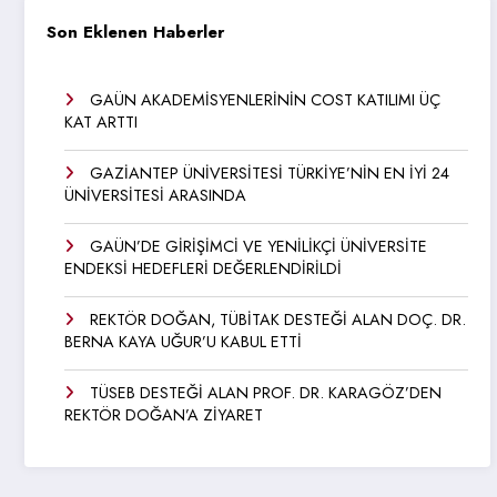
Son Eklenen Haberler
GAÜN AKADEMİSYENLERİNİN COST KATILIMI ÜÇ
KAT ARTTI
GAZİANTEP ÜNİVERSİTESİ TÜRKİYE’NİN EN İYİ 24
ÜNİVERSİTESİ ARASINDA
GAÜN’DE GİRİŞİMCİ VE YENİLİKÇİ ÜNİVERSİTE
ENDEKSİ HEDEFLERİ DEĞERLENDİRİLDİ
REKTÖR DOĞAN, TÜBİTAK DESTEĞİ ALAN DOÇ. DR.
BERNA KAYA UĞUR’U KABUL ETTİ
TÜSEB DESTEĞİ ALAN PROF. DR. KARAGÖZ’DEN
REKTÖR DOĞAN’A ZİYARET