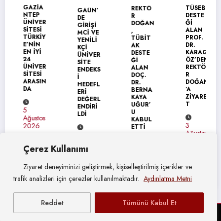
MANŞET
GAZİA
TÜSEB
REKTÖ
GAÜN’
NTEP
DESTE
R
DE
ÜNİVER
Ğİ
DOĞAN
GİRİŞİ
SİTESİ
ALAN
,
MCİ VE
TÜRKİY
PROF.
TÜBİT
YENİLİ
E’NİN
DR.
AK
KÇİ
EN İYİ
KARAG
DESTE
ÜNİVER
24
ÖZ’DEN
Ğİ
SİTE
ÜNİVER
REKTÖ
ALAN
ENDEKS
SİTESİ
R
DOÇ.
İ
ARASIN
DOĞAN
DR.
HEDEFL
DA
’A
BERNA
ERİ
ZİYARE
KAYA
DEĞERL
T
UĞUR’
ENDİRİ
5
U
LDİ
Ağustos
KABUL
3
2026
ETTİ
Ağustos
4
2026
Ağustos
Çerez Kullanımı
4
2026
Ağustos
2026
Ziyaret deneyiminizi geliştirmek, kişiselleştirilmiş içerikler ve
trafik analizleri için çerezler kullanılmaktadır.
Aydınlatma Metni
Reddet
Tümünü Kabul Et
© Gaziantep Üniversitesi Basın Yayın ve Halkla İlişkiler Müdürlüğü