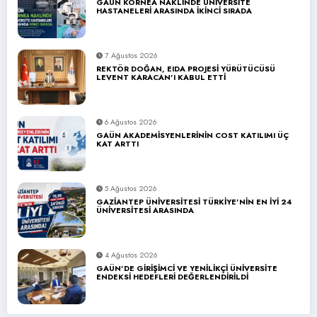
GAÜN KORNEA NAKLİNDE ÜNİVERSİTE
HASTANELERİ ARASINDA İKİNCİ SIRADA
7 Ağustos 2026
REKTÖR DOĞAN, EIDA PROJESİ YÜRÜTÜCÜSÜ
LEVENT KARACAN’I KABUL ETTİ
6 Ağustos 2026
GAÜN AKADEMİSYENLERİNİN COST KATILIMI ÜÇ
KAT ARTTI
5 Ağustos 2026
GAZİANTEP ÜNİVERSİTESİ TÜRKİYE’NİN EN İYİ 24
ÜNİVERSİTESİ ARASINDA
4 Ağustos 2026
GAÜN’DE GİRİŞİMCİ VE YENİLİKÇİ ÜNİVERSİTE
ENDEKSİ HEDEFLERİ DEĞERLENDİRİLDİ