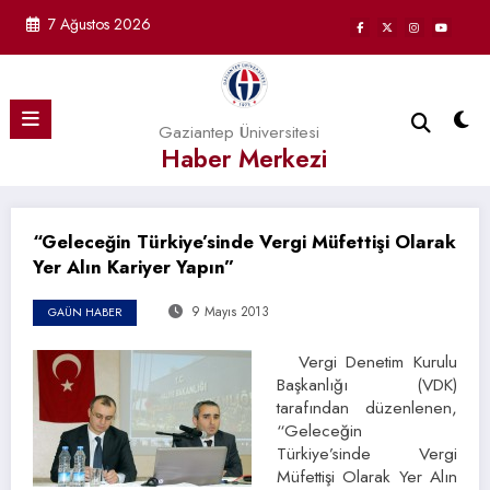
İçeriğe
7 Ağustos 2026
atla
Gaziantep Üniversitesi
Haber Merkezi
“Geleceğin Türkiye’sinde Vergi Müfettişi Olarak
Yer Alın Kariyer Yapın”
9 Mayıs 2013
GAÜN HABER
Vergi Denetim Kurulu
Başkanlığı (VDK)
tarafından düzenlenen,
“Geleceğin
Türkiye’sinde Vergi
Müfettişi Olarak Yer Alın