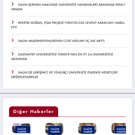
GAÜN KORNEA NAKLİNDE ÜNİVERSİTE HASTANELERİ ARASINDA İKİNCİ
SIRADA
REKTÖR DOĞAN, EIDA PROJESİ YÜRÜTÜCÜSÜ LEVENT KARACAN’I KABUL
ETTİ
GAÜN AKADEMİSYENLERİNİN COST KATILIMI ÜÇ KAT ARTTI
GAZİANTEP ÜNİVERSİTESİ TÜRKİYE’NİN EN İYİ 24 ÜNİVERSİTESİ
ARASINDA
GAÜN’DE GİRİŞİMCİ VE YENİLİKÇİ ÜNİVERSİTE ENDEKSİ HEDEFLERİ
DEĞERLENDİRİLDİ
Diğer Haberler
GAÜN
GAÜN
GAÜN
GAÜN
HABER
HABER
HABER
HABER