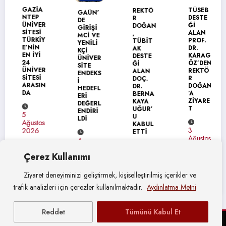
MANŞET
GAZİA
TÜSEB
REKTÖ
GAÜN’
NTEP
DESTE
R
DE
ÜNİVER
Ğİ
DOĞAN
GİRİŞİ
SİTESİ
ALAN
,
MCİ VE
TÜRKİY
PROF.
TÜBİT
YENİLİ
E’NİN
DR.
AK
KÇİ
EN İYİ
KARAG
DESTE
ÜNİVER
24
ÖZ’DEN
Ğİ
SİTE
ÜNİVER
REKTÖ
ALAN
ENDEKS
SİTESİ
R
DOÇ.
İ
ARASIN
DOĞAN
DR.
HEDEFL
DA
’A
BERNA
ERİ
ZİYARE
KAYA
DEĞERL
T
UĞUR’
ENDİRİ
5
U
LDİ
Ağustos
KABUL
3
2026
ETTİ
Ağustos
4
2026
Ağustos
4
Çerez Kullanımı
2026
Ağustos
2026
Ziyaret deneyiminizi geliştirmek, kişiselleştirilmiş içerikler ve
trafik analizleri için çerezler kullanılmaktadır.
Aydınlatma Metni
Reddet
Tümünü Kabul Et
© Gaziantep Üniversitesi Basın Yayın ve Halkla İlişkiler Müdürlüğü