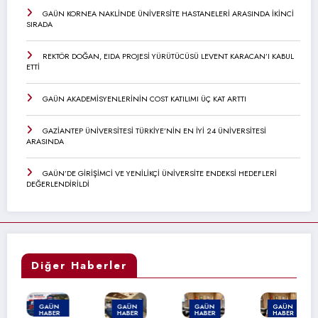
GAÜN KORNEA NAKLİNDE ÜNİVERSİTE HASTANELERİ ARASINDA İKİNCİ
SIRADA
REKTÖR DOĞAN, EIDA PROJESİ YÜRÜTÜCÜSÜ LEVENT KARACAN’I KABUL
ETTİ
GAÜN AKADEMİSYENLERİNİN COST KATILIMI ÜÇ KAT ARTTI
GAZİANTEP ÜNİVERSİTESİ TÜRKİYE’NİN EN İYİ 24 ÜNİVERSİTESİ
ARASINDA
GAÜN’DE GİRİŞİMCİ VE YENİLİKÇİ ÜNİVERSİTE ENDEKSİ HEDEFLERİ
DEĞERLENDİRİLDİ
Diğer Haberler
GAÜN
GAÜN
GAÜN
GAÜN
HABER
HABER
HABER
HABER