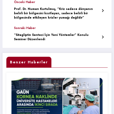
Önceki Haber
Prof. Dr. Numan Kurtulmuş, “Kriz sadece dünyanın
belirli bir bölgesini kısıtlayan, sadece belirli bir
bölgesinde etkileyen krizler yumağı değildir”
Sonraki Haber
“Sitagliptin Sentezi İçin Yeni Yöntemler” Konulu
Seminer Düzenlendi
Benzer Haberler