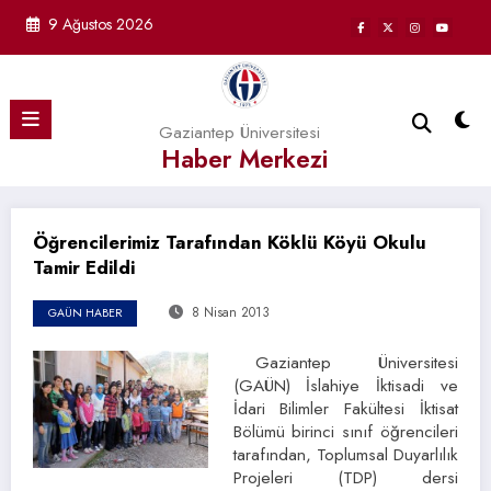
İçeriğe
9 Ağustos 2026
atla
Gaziantep Üniversitesi
Haber Merkezi
Öğrencilerimiz Tarafından Köklü Köyü Okulu
Tamir Edildi
8 Nisan 2013
GAÜN HABER
Gaziantep Üniversitesi
(GAÜN) İslahiye İktisadi ve
İdari Bilimler Fakültesi İktisat
Bölümü birinci sınıf öğrencileri
tarafından, Toplumsal Duyarlılık
Projeleri (TDP) dersi