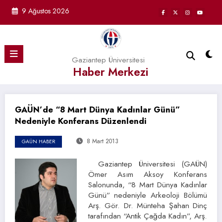
İçeriğe
9 Ağustos 2026
atla
Gaziantep Üniversitesi
Haber Merkezi
GAÜN’de “8 Mart Dünya Kadınlar Günü”
Nedeniyle Konferans Düzenlendi
8 Mart 2013
GAÜN HABER
Gaziantep Üniversitesi (GAÜN)
Ömer Asım Aksoy Konferans
Salonunda, “8 Mart Dünya Kadınlar
Günü” nedeniyle Arkeoloji Bölümü
Arş. Gör. Dr. Münteha Şahan Dinç
tarafından “Antik Çağda Kadın”, Arş.