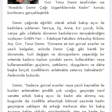
Gör. Timur Demir tarafından ise
“Anadolu Demir Çağı Uygarlıklarında Kadın” konulu
konferans gerçekleştirildi.
Demir çağında ağırlıklı olarak erkek bakışı açısı ile
kadınlara yüklenen Tanrıça, Eş, Anne, kız çocuk, köle,
cariye gibi sıfatlarla dönemin kadınlarının tanıyabilindiğini
söyleyen GAÜN Fen – Edebiyat Fakültesi Arkeoloji Bölümü
Arş. Gör. Timur Demir, “Döneme ait tüm görsel eserler ve
yazılı belgeler, aslında Demir Çağı gibi kaotik bir
dönemde, hızlı değişim ve dönüşümlerin yaşandığı bir
ortamda kadının toplum içindeki yerini, kullandıkları veya
kullanamadıkları güçlerini, yetkilerini, duygularını ve daha
başka birçok özelliklerini anlatmakta yetersiz kalmaktadır”
ifadesinde bulundu.
Demir, “Sadece görsel eserler veya yazılı kaynaklar ile
bunları anlamaktan şimdilik çok uzağız, geçmişte nasıl
sanatta erkek bakış açısı ile kadın ele alınmış ise,
bugünde de özellikle arkeolojik bilimsel yazımda kadın
geçmişine yaklaşım da erkeği merkeze alan bir bakış
açısının hakim olduğu görülmektedir. Her ne kadar bu