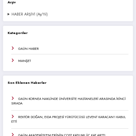
Arşiv
HABER ARŞİVİ (Ay/Yıl)
Kategoriler
GAÜN HABER
MANŞET
Son Eklenen Haberler
GAÜN KORNEA NAKLİNDE ÜNİVERSİTE HASTANELERİ ARASINDA İKİNCİ
SIRADA
REKTÖR DOĞAN, EIDA PROJESİ YÜRÜTÜCÜSÜ LEVENT KARACAN’I KABUL
ETTİ
GAÜN AKADEMİSYENLERİNİN COST KATILIMI ÜÇ KAT ARTTI