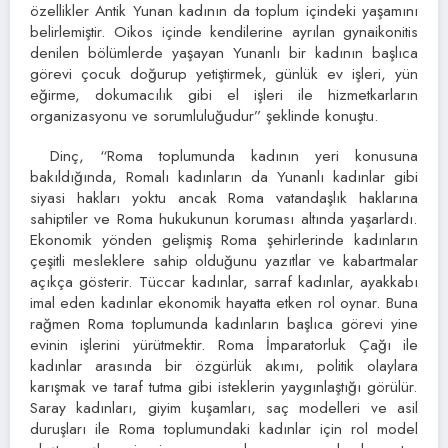
özellikler Antik Yunan kadının da toplum içindeki yaşamını
belirlemiştir. Oikos içinde kendilerine ayrılan gynaikonitis
denilen bölümlerde yaşayan Yunanlı bir kadının başlıca
görevi çocuk doğurup yetiştirmek, günlük ev işleri, yün
eğirme, dokumacılık gibi el işleri ile hizmetkarların
organizasyonu ve sorumluluğudur” şeklinde konuştu.
Dinç, “Roma toplumunda kadının yeri konusuna
bakıldığında, Romalı kadınların da Yunanlı kadınlar gibi
siyasi hakları yoktu ancak Roma vatandaşlık haklarına
sahiptiler ve Roma hukukunun koruması altında yaşarlardı.
Ekonomik yönden gelişmiş Roma şehirlerinde kadınların
çeşitli mesleklere sahip olduğunu yazıtlar ve kabartmalar
açıkça gösterir. Tüccar kadınlar, sarraf kadınlar, ayakkabı
imal eden kadınlar ekonomik hayatta etken rol oynar. Buna
rağmen Roma toplumunda kadınların başlıca görevi yine
evinin işlerini yürütmektir. Roma İmparatorluk Çağı ile
kadınlar arasında bir özgürlük akımı, politik olaylara
karışmak ve taraf tutma gibi isteklerin yaygınlaştığı görülür.
Saray kadınları, giyim kuşamları, saç modelleri ve asil
duruşları ile Roma toplumundaki kadınlar için rol model