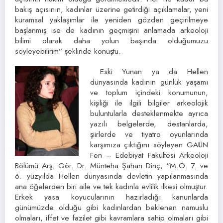
bakış açısının, kadınlar üzerine getirdiği açıklamalar, yeni
kuramsal yaklaşımlar ile yeniden gözden geçirilmeye
başlanmış ise de kadının geçmişini anlamada arkeoloji
bilimi olarak daha yolun başında olduğumuzu
söyleyebilirim” şeklinde konuştu.
Eski Yunan ya da Hellen
dünyasında kadının günlük yaşamı
ve toplum içindeki konumunun,
kişiliği ile ilgili bilgiler arkeolojik
buluntularla desteklenmekte ayrıca
yazılı belgelerde, destanlarda,
şiirlerde ve tiyatro oyunlarında
karşımıza çıktığını söyleyen GAÜN
Fen – Edebiyat Fakültesi Arkeoloji
Bölümü Arş. Gör. Dr. Münteha Şahan Dinç, “M.Ö. 7. ve
6. yüzyılda Hellen dünyasında devletin yapılanmasında
ana öğelerden biri aile ve tek kadınla evlilik ilkesi olmuştur.
Erkek yasa koyucularının hazırladığı kanunlarda
günümüzde olduğu gibi kadınlardan beklenen namuslu
olmaları, iffet ve fazilet gibi kavramlara sahip olmaları gibi