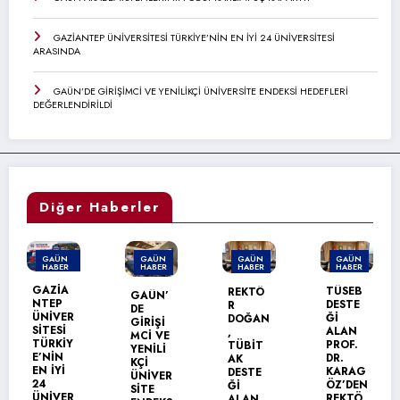
GAZİANTEP ÜNİVERSİTESİ TÜRKİYE’NİN EN İYİ 24 ÜNİVERSİTESİ
ARASINDA
GAÜN’DE GİRİŞİMCİ VE YENİLİKÇİ ÜNİVERSİTE ENDEKSİ HEDEFLERİ
DEĞERLENDİRİLDİ
Diğer Haberler
N
GAÜN
GAÜN
GAÜN
GAÜN
ER
HABER
HABER
HABER
HABER
ŞET
A
TÜSEB
REKTÖ
GAÜN’
GAÜN
P
DESTE
R
DE
TEKNİ
ER
Ğİ
DOĞAN
GİRİŞİ
BİLİML
İ
ALAN
,
MCİ VE
ER
İY
PROF.
TÜBİT
YENİLİ
MESLE
N
DR.
AK
KÇİ
YÜKSE
İ
KARAG
DESTE
ÜNİVER
OKULU
ÖZ’DEN
Ğİ
SİTE
NDA
ER
REKTÖ
ALAN