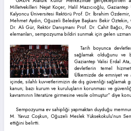
GAÜN Atatürk Kültür Merkezinde gerçekleştirilen aç
Milletvekilleri Nejat Koçer, Halil Mazıcıoğlu, Gaziante
Kalyoncu Üniversitesi Rektörü Prof. Dr. İbrahim Özdemi
Mehmet Aydın, Oğuzeli Belediye Başkanı Bekir Öztekin, G
Dr. Ali Gür, Rektör Danışmanı Prof. Dr. Cahit Bağcı, Po
elemanları, sempozyuma bildiri sunmak için gelen uzman v
Tarih boyunca devletle
sağlamak olduğunu ve 
Gaziantep Valisi Erdal Ata,
devletlerin temel hizm
Ülkemizde de emniyet ve as
içinde, silahlı kuvvetlerimizin de dış güvenliği sağlamak gi
kanun; bazı kurum ve kuruluşların korunması ve güvenliğ
kavramının literatüre girmesine vesile olmuştur” diye konu
Sempozyuma ev sahipliği yapmaktan duyduğu memnuniye
M. Yavuz Coşkun, Oğuzeli Meslek Yüksekokulu’nun Se
ettiğini belirtti.