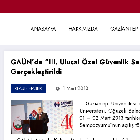
ANASAYFA
HAKKIMIZDA
GAZİANTEP 
GAÜN’de “III. Ulusal Özel Güvenlik S
Gerçekleştirildi
1 Mart 2013
GAÜN HABER
Gaziantep Üniversites
Üniversitesi, Oğuzeli Bele
01 – 02 Mart 2013 tarihler
Sempozyumu”nun açılış töre