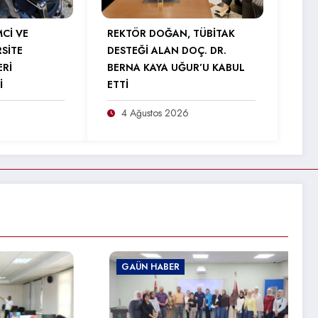
MCİ VE
REKTÖR DOĞAN, TÜBİTAK
RSİTE
DESTEĞİ ALAN DOÇ. DR.
ERİ
BERNA KAYA UĞUR’U KABUL
İ
ETTİ
4 Ağustos 2026
GAÜN HABER
GAÜ