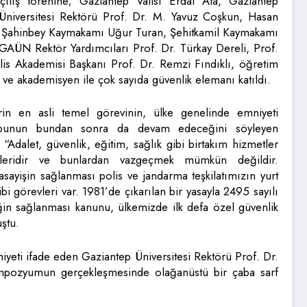
ılış törenine; Gaziantep Valisi Erdal Ata, Gaziantep
p Üniversitesi Rektörü Prof. Dr. M. Yavuz Coşkun, Hasan
r, Şahinbey Kaymakamı Uğur Turan, Şehitkamil Kaymakamı
AÜN Rektör Yardımcıları Prof. Dr. Türkay Dereli, Prof.
lis Akademisi Başkanı Prof. Dr. Remzi Fındıklı, öğretim
e akademisyen ile çok sayıda güvenlik elemanı katıldı.
rin en asli temel görevinin, ülke genelinde emniyeti
bunun bundan sonra da devam edeceğini söyleyen
 “Adalet, güvenlik, eğitim, sağlık gibi birtakım hizmetler
etleridir ve bunlardan vazgeçmek mümkün değildir.
ayişin sağlanması polis ve jandarma teşkilatımızın yurt
bi görevleri var. 1981’de çıkarılan bir yasayla 2495 sayılı
in sağlanması kanunu, ülkemizde ilk defa özel güvenlik
ştu.
ti ifade eden Gaziantep Üniversitesi Rektörü Prof. Dr.
mpozyumun gerçekleşmesinde olağanüstü bir çaba sarf