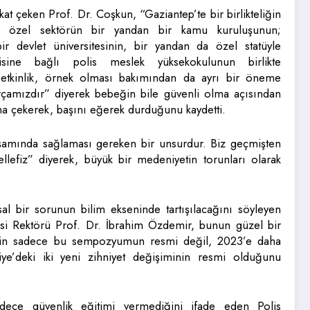
t çeken Prof. Dr. Coşkun, “Gaziantep’te bir birlikteliğin
an özel sektörün bir yandan bir kamu kuruluşunun;
ir devlet üniversitesinin, bir yandan da özel statüyle
sine bağlı polis meslek yüksekokulunun birlikte
r etkinlik, örnek olması bakımından da ayrı bir öneme
rçamızdır” diyerek bebeğin bile güvenli olma açısından
na çekerek, başını eğerek durduğunu kaydetti.
aşamında sağlaması gereken bir unsurdur. Biz geçmişten
lefiz” diyerek, büyük bir medeniyetin torunları olarak
 bir sorunun bilim ekseninde tartışılacağını söyleyen
si Rektörü Prof. Dr. İbrahim Özdemir, bunun güzel bir
in sadece bu sempozyumun resmi değil, 2023’e daha
ye’deki iki yeni zihniyet değişiminin resmi olduğunu
adece güvenlik eğitimi vermediğini ifade eden Polis