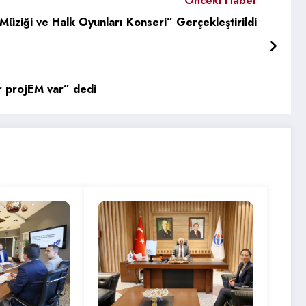
Önceki Haber
ziği ve Halk Oyunları Konseri” Gerçekleştirildi
niversitesi’nin yenilikçi öğrencileri “bir projEM var” dedi