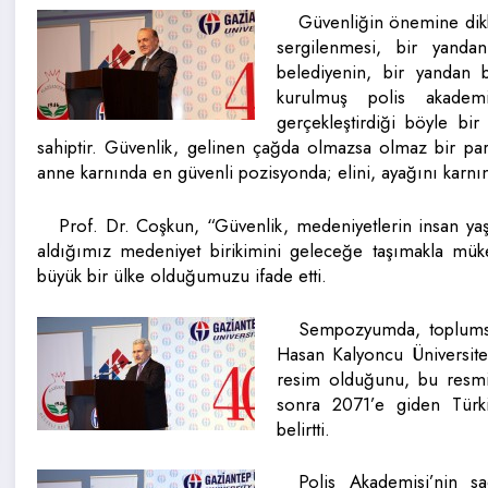
Güvenliğin önemine dikka
sergilenmesi, bir yand
belediyenin, bir yandan b
kurulmuş polis akademi
gerçekleştirdiği böyle bi
sahiptir. Güvenlik, gelinen çağda olmazsa olmaz bir pa
anne karnında en güvenli pozisyonda; elini, ayağını karnı
Prof. Dr. Coşkun, “Güvenlik, medeniyetlerin insan y
aldığımız medeniyet birikimini geleceğe taşımakla mükel
büyük bir ülke olduğumuzu ifade etti.
Sempozyumda, toplumsal
Hasan Kalyoncu Üniversite
resim olduğunu, bu resm
sonra 2071’e giden Türki
belirtti.
Polis Akademisi’nin s