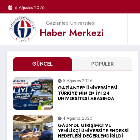
İçeriğe
6 Ağustos 2026
atla
Gaziantep Üniversitesi
Haber Merkezi
GÜNCEL
POPÜLER
5 Ağustos 2026
GAZİANTEP ÜNİVERSİTESİ
TÜRKİYE’NİN EN İYİ 24
ÜNİVERSİTESİ ARASINDA
4 Ağustos 2026
GAÜN’DE GİRİŞİMCİ VE
YENİLİKÇİ ÜNİVERSİTE ENDEKSİ
HEDEFLERİ DEĞERLENDİRİLDİ