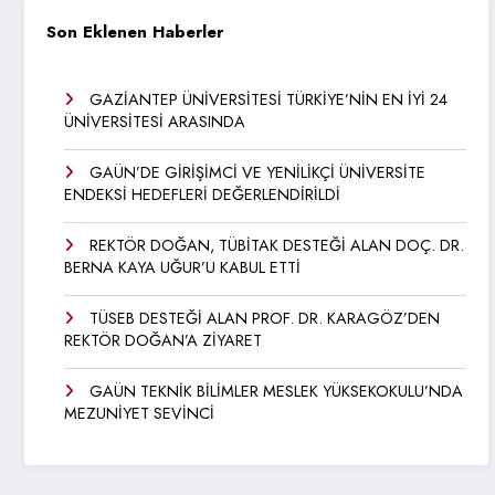
Son Eklenen Haberler
GAZİANTEP ÜNİVERSİTESİ TÜRKİYE’NİN EN İYİ 24
ÜNİVERSİTESİ ARASINDA
GAÜN’DE GİRİŞİMCİ VE YENİLİKÇİ ÜNİVERSİTE
ENDEKSİ HEDEFLERİ DEĞERLENDİRİLDİ
REKTÖR DOĞAN, TÜBİTAK DESTEĞİ ALAN DOÇ. DR.
BERNA KAYA UĞUR’U KABUL ETTİ
TÜSEB DESTEĞİ ALAN PROF. DR. KARAGÖZ’DEN
REKTÖR DOĞAN’A ZİYARET
GAÜN TEKNİK BİLİMLER MESLEK YÜKSEKOKULU’NDA
MEZUNİYET SEVİNCİ