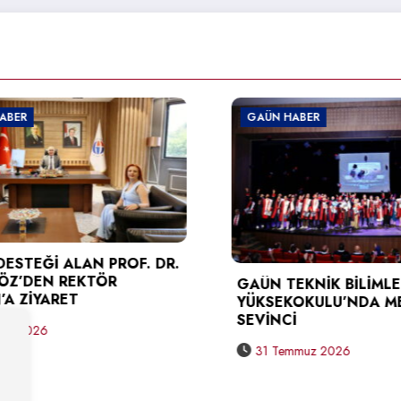
GAÜN HABER
ALAN PROF. DR.
REKTÖR
GAÜN TEKNİK BİLİMLER MESLE
ET
YÜKSEKOKULU’NDA MEZUNİYE
SEVİNCİ
31 Temmuz 2026