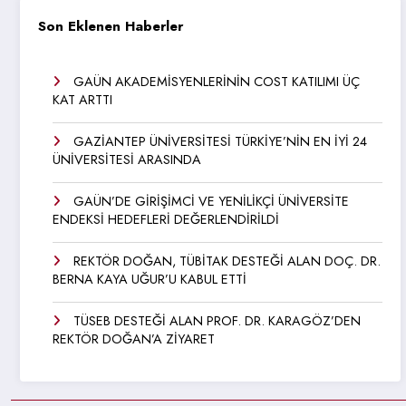
Son Eklenen Haberler
GAÜN AKADEMİSYENLERİNİN COST KATILIMI ÜÇ
KAT ARTTI
GAZİANTEP ÜNİVERSİTESİ TÜRKİYE’NİN EN İYİ 24
ÜNİVERSİTESİ ARASINDA
GAÜN’DE GİRİŞİMCİ VE YENİLİKÇİ ÜNİVERSİTE
ENDEKSİ HEDEFLERİ DEĞERLENDİRİLDİ
REKTÖR DOĞAN, TÜBİTAK DESTEĞİ ALAN DOÇ. DR.
BERNA KAYA UĞUR’U KABUL ETTİ
TÜSEB DESTEĞİ ALAN PROF. DR. KARAGÖZ’DEN
REKTÖR DOĞAN’A ZİYARET