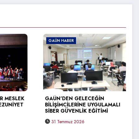
GAÜN HABER
GAÜN
GAÜN
ÜNİV
ZİYAR
K
GAÜN’DEN GELECEĞİN
T
BİLİŞİMCİLERİNE UYGULAMALI
31 
SİBER GÜVENLİK EĞİTİMİ
31 Temmuz 2026