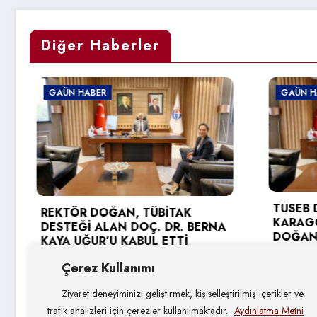
Diğer Haberler
GAÜN HABER
GAÜN HABER
TÜSEB DESTEĞİ 
EKTÖR DOĞAN, TÜBİTAK
KARAGÖZ’DEN 
ESTEĞİ ALAN DOÇ. DR. BERNA
DOĞAN’A ZİYAR
AYA UĞUR’U KABUL ETTİ
3 Ağustos 2026
4 Ağustos 2026
Çerez Kullanımı
Ziyaret deneyiminizi geliştirmek, kişiselleştirilmiş içerikler ve
trafik analizleri için çerezler kullanılmaktadır.
Aydınlatma Metni