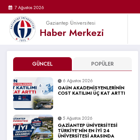
İçeriğe
7 Ağustos 2026
atla
Gaziantep Üniversitesi
Haber Merkezi
GÜNCEL
POPÜLER
6 Ağustos 2026
GAÜN AKADEMİSYENLERİNİN
COST KATILIMI ÜÇ KAT ARTTI
5 Ağustos 2026
GAZİANTEP ÜNİVERSİTESİ
TÜRKİYE’NİN EN İYİ 24
ÜNİVERSİTESİ ARASINDA