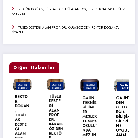
REKTÖR DOĞAN, TÜBİTAK DESTEĞİ ALAN DOÇ. DR. BERNA KAYA UĞUR’U
KABUL ETTİ
TÜSEB DESTEĞİ ALAN PROF. DR. KARAGÖZ’DEN REKTÖR DOĞAN’A
ZİYARET
Diğer Haberler
GAÜN
GAÜN
GAÜN
GAÜN
HABER
HABER
HABER
HABER
TÜSEB
REKTÖ
GAÜN
GAÜN’
DESTE
R
TEKNİK
DEN
Ğİ
DOĞAN
BİLİML
GELEC
ALAN
,
ER
EĞİN
PROF.
TÜBİT
MESLEK
BİLİŞİM
DR.
AK
YÜKSEK
CİLERİ
KARAG
DESTE
OKULU’
NE
ÖZ’DEN
Ğİ
NDA
UYGUL
REKTÖ
ALAN
MEZUN
AMALI
R