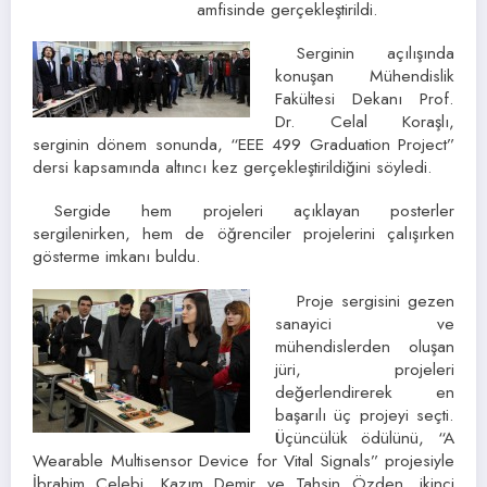
amfisinde gerçekleştirildi.
Serginin açılışında
konuşan Mühendislik
Fakültesi Dekanı Prof.
Dr. Celal Koraşlı,
serginin dönem sonunda, “EEE 499 Graduation Project”
dersi kapsamında altıncı kez gerçekleştirildiğini söyledi.
Sergide hem projeleri açıklayan posterler
sergilenirken, hem de öğrenciler projelerini çalışırken
gösterme imkanı buldu.
Proje sergisini gezen
sanayici ve
mühendislerden oluşan
jüri, projeleri
değerlendirerek en
başarılı üç projeyi seçti.
Üçüncülük ödülünü, “A
Wearable Multisensor Device for Vital Signals” projesiyle
İbrahim Çelebi, Kazım Demir ve Tahsin Özden, ikinci