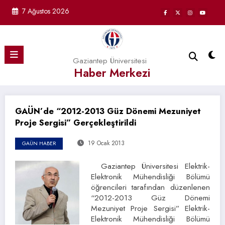
İçeriğe
7 Ağustos 2026
atla
Gaziantep Üniversitesi
Haber Merkezi
GAÜN’de “2012-2013 Güz Dönemi Mezuniyet
Proje Sergisi” Gerçekleştirildi
19 Ocak 2013
GAÜN HABER
Gaziantep Üniversitesi Elektrik-
Elektronik Mühendisliği Bölümü
öğrencileri tarafından düzenlenen
“2012-2013 Güz Dönemi
Mezuniyet Proje Sergisi” Elektrik-
Elektronik Mühendisliği Bölümü