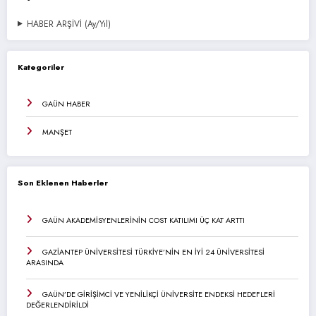
HABER ARŞİVİ (Ay/Yıl)
Kategoriler
GAÜN HABER
MANŞET
Son Eklenen Haberler
GAÜN AKADEMİSYENLERİNİN COST KATILIMI ÜÇ KAT ARTTI
GAZİANTEP ÜNİVERSİTESİ TÜRKİYE’NİN EN İYİ 24 ÜNİVERSİTESİ
ARASINDA
GAÜN’DE GİRİŞİMCİ VE YENİLİKÇİ ÜNİVERSİTE ENDEKSİ HEDEFLERİ
DEĞERLENDİRİLDİ