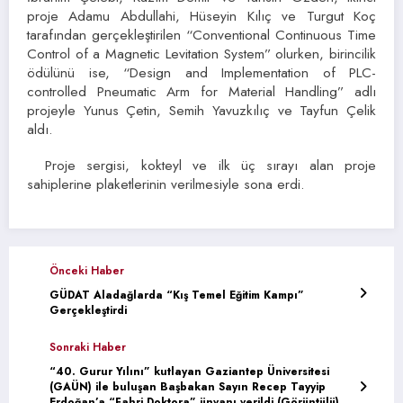
proje Adamu Abdullahi, Hüseyin Kılıç ve Turgut Koç
tarafından gerçekleştirilen “Conventional Continuous Time
Control of a Magnetic Levitation System” olurken, birincilik
ödülünü ise, “Design and Implementation of PLC-
controlled Pneumatic Arm for Material Handling” adlı
projeyle Yunus Çetin, Semih Yavuzkılıç ve Tayfun Çelik
aldı.
Proje sergisi, kokteyl ve ilk üç sırayı alan proje
sahiplerine plaketlerinin verilmesiyle sona erdi.
Önceki Haber
GÜDAT Aladağlarda “Kış Temel Eğitim Kampı”
Gerçekleştirdi
Sonraki Haber
“40. Gurur Yılını” kutlayan Gaziantep Üniversitesi
(GAÜN) ile buluşan Başbakan Sayın Recep Tayyip
Erdoğan’a “Fahri Doktora” ünvanı verildi (Görüntülü)