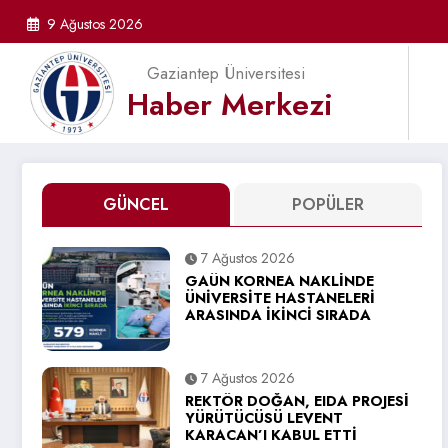
İçeriğe
9 Ağustos 2026
atla
Gaziantep Üniversitesi
Haber Merkezi
GÜNCEL
POPÜLER
7 Ağustos 2026
GAÜN KORNEA NAKLİNDE
ÜNİVERSİTE HASTANELERİ
ARASINDA İKİNCİ SIRADA
7 Ağustos 2026
REKTÖR DOĞAN, EIDA PROJESİ
YÜRÜTÜCÜSÜ LEVENT
KARACAN’I KABUL ETTİ