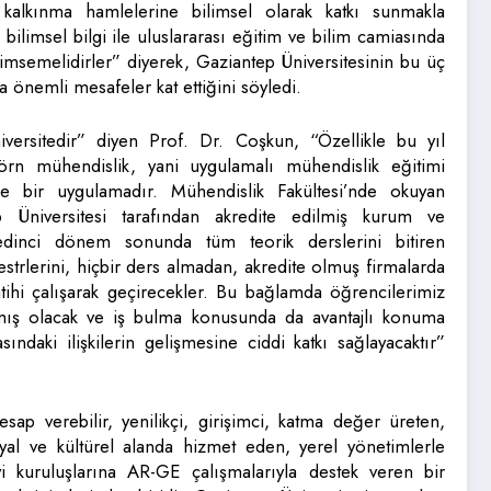
n kalkınma hamlelerine bilimsel olarak katkı sunmakla
i bilimsel bilgi ile uluslararası eğitim ve bilim camiasında
nimsemelidirler” diyerek, Gaziantep Üniversitesinin bu üç
 önemli mesafeler kat ettiğini söyledi.
niversitedir” diyen Prof. Dr. Coşkun, “Özellikle bu yıl
ntörn mühendislik, yani uygulamalı mühendislik eğitimi
de bir uygulamadır. Mühendislik Fakültesi’nde okuyan
ep Üniversitesi tarafından akredite edilmiş kurum ve
 yedinci dönem sonunda tüm teorik derslerini bitiren
strlerini, hiçbir ders almadan, akredite olmuş firmalarda
tihi çalışarak geçirecekler. Bu bağlamda öğrencilerimiz
mış olacak ve iş bulma konusunda da avantajlı konuma
ındaki ilişkilerin gelişmesine ciddi katkı sağlayacaktır”
sap verebilir, yenilikçi, girişimci, katma değer üreten,
yal ve kültürel alanda hizmet eden, yerel yönetimlerle
yi kuruluşlarına AR-GE çalışmalarıyla destek veren bir