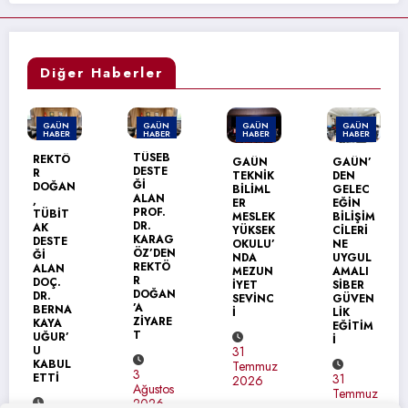
Diğer Haberler
AÜN
GAÜN
GAÜN
GAÜN
GA
ABER
HABER
HABER
HABER
HAB
GAÜ
TÜSEB
KTÖ
GAÜN
GAÜN’
DEN
DESTE
TEKNİK
DEN
ÜRD
Ğİ
ĞAN
BİLİML
GELEC
ÜNİV
ALAN
ER
EĞİN
SİTE
PROF.
BİT
MESLEK
BİLİŞİM
NE
DR.
YÜKSEK
CİLERİ
ERA
KARAG
STE
OKULU’
NE
US+
ÖZ’DEN
NDA
UYGUL
ZİYA
REKTÖ
AN
MEZUN
AMALI
Tİ
R
Ç.
İYET
SİBER
DOĞAN
SEVİNC
GÜVEN
’A
RNA
İ
LİK
31
ZİYARE
YA
EĞİTİM
Tem
T
UR’
İ
202
31
BUL
Temmuz
3
Tİ
31
2026
Ağustos
Temmuz
2026