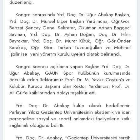
düzenlendi.
Kongre sonrasında Yrd. Doç. Dr. Uğur Abakay Başkan,
Yrd. Doç. Dr. Mürsel Biçer Başkan Yardımcısı, Öğr.Gör.
Behzat Şencay Genel Sekreter, Okutman Adnan Bagçeci
Sayman, Yrd. Doç. Dr. Ayhan Doğan, Doç. Dr. Hilmi
Bayraktar, Yrd. Doç. Dr. Murat Kütük, Öğr. Gör.Önder
Karakoç, Öğr. Gör. Tarkan Tuzcuoğulları ve Mehmet
İşbilir ise yeni yönetim kurulu üyeleri olarak belirlendi.
Kongre sonrası açıklama yapan Başkan Yrd. Doç. Dr.
Uğur Abakay, GAÜN Spor Kulübünün kurulmasında
öncülük eden Rektörümüz Prof. Dr. M. Yavuz Coşkun’a ve
Kulübün Kurucu Başkanı olan Rektör Yardımcısı Prof. Dr.
Ali Gür’e katkılarından dolayı teşekkür etti.
Yrd. Doç. Dr. Abakay kulüp olarak hedeflerinin
Parlayan Yıldız Gaziantep Üniversitesinin akademik ve idari
personeline sosyal ve sportif anlamdaki faaliyetlerle katkı
sağlamak olduğunu belirtti.
Yrd. Doç. Dr. Abakay, “Gaziantep Üniversitesini tercih