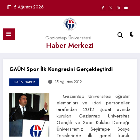
İçeriğe
6 Ağustos 2026
atla
Gaziantep Üniversitesi
Haber Merkezi
GAÜN Spor İlk Kongresini Gerçekleştirdi
15 Ağustos 2012
GAÜN HABER
Gaziantep Üniversitesi öğretim
elemanları ve idari personelleri
tarafından 2012 şubat ayında
kurulan Gaziantep Üniversitesi
Gençlik ve Spor Kulübü Derneği
Üniversitemiz Seyirtepe Sosyal
Tesislerinde ilk genel kurulu