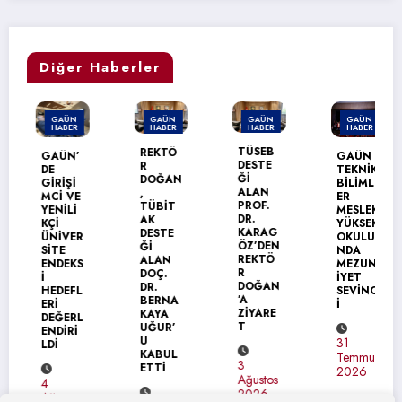
Diğer Haberler
GAÜN
GAÜN
GAÜN
GAÜN
HABER
HABER
HABER
HABER
TÜSEB
REKTÖ
GAÜN’
GAÜN
DESTE
R
DE
TEKNİK
Ğİ
DOĞAN
GİRİŞİ
BİLİML
ALAN
,
MCİ VE
ER
PROF.
TÜBİT
YENİLİ
MESLEK
DR.
AK
KÇİ
YÜKSEK
KARAG
DESTE
ÜNİVER
OKULU’
ÖZ’DEN
Ğİ
SİTE
NDA
REKTÖ
ALAN
ENDEKS
MEZUN
R
DOÇ.
İ
İYET
DOĞAN
DR.
HEDEFL
SEVİNC
’A
BERNA
ERİ
İ
ZİYARE
KAYA
DEĞERL
T
UĞUR’
ENDİRİ
U
31
LDİ
KABUL
Temmuz
3
ETTİ
2026
Ağustos
4
2026
Ağustos