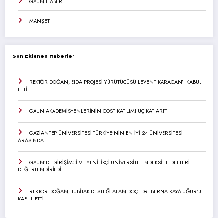
GAÜN HABER
MANŞET
Son Eklenen Haberler
REKTÖR DOĞAN, EIDA PROJESİ YÜRÜTÜCÜSÜ LEVENT KARACAN’I KABUL
ETTİ
GAÜN AKADEMİSYENLERİNİN COST KATILIMI ÜÇ KAT ARTTI
GAZİANTEP ÜNİVERSİTESİ TÜRKİYE’NİN EN İYİ 24 ÜNİVERSİTESİ
ARASINDA
GAÜN’DE GİRİŞİMCİ VE YENİLİKÇİ ÜNİVERSİTE ENDEKSİ HEDEFLERİ
DEĞERLENDİRİLDİ
REKTÖR DOĞAN, TÜBİTAK DESTEĞİ ALAN DOÇ. DR. BERNA KAYA UĞUR’U
KABUL ETTİ