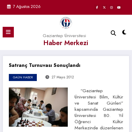
İçeriğe
7 Ağustos 2026
atla
Gaziantep Üniversitesi
Haber Merkezi
Satranç Turnuvası Sonuçlandı
27 Mayıs 2012
GAÜN HABER
“Gaziantep
Üniversitesi Bilim, Kültür
ve Sanat Günleri”
kapsamında Gaziantep
Üniversitesi 80. Yıl
Öğrenci Kültür
Merkezinde düzenlenen