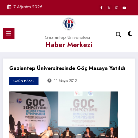
İçeriğe
7 Ağustos 2026
atla
Gaziantep Üniversitesi
Haber Merkezi
Gaziantep Üniversitesinde Göç Masaya Yatıldı
11 Mayıs 2012
GAÜN HABER