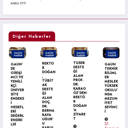
KABUL ETTİ
Diğer Haberler
GAÜN
GAÜN
GAÜN
GAÜN
HABER
HABER
HABER
HABER
TÜSEB
REKTÖ
GAÜN’
GAÜN
DESTE
R
DE
TEKNİK
Ğİ
DOĞAN
GİRİŞİ
BİLİML
ALAN
,
MCİ VE
ER
PROF.
TÜBİT
YENİLİ
MESLEK
DR.
AK
KÇİ
YÜKSEK
KARAG
DESTE
ÜNİVER
OKULU’
ÖZ’DEN
Ğİ
SİTE
NDA
REKTÖ
ALAN
ENDEKS
MEZUN
R
DOÇ.
İ
İYET
DOĞAN
DR.
HEDEFL
SEVİNC
’A
BERNA
ERİ
İ
ZİYARE
KAYA
DEĞERL
T
UĞUR’
ENDİRİ
U
31
LDİ
KABUL