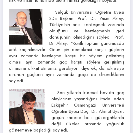
hak ve insan temelinde ele alınması gerektiğini söyledi.
Selçuk Üniversitesi Öğretim Üyesi
SDE Başkanı Prof. Dr. Yasin Aktay,
Türkiye’nin artık kentleşmek zorunda
olduğunu ve kentleşmenin geri
dönüşünün olmadığını söyledi. Prof.
Dr Aktay, “Kentli toplum günümüzde
artık kaçınılmazdır. Onun için demokrasi karşıtı güçlerin
aynı zamanda kentleşme karşıtı bir söylem geliştirmiş
olması aynı zamanda göç karşıtı söylem geliştirilmiş
olmasına dikkat etmemiz gerekiyor” diyerek, demokrasiye
direnen güçlerin aynı zamanda göçe de direndiklerini
söyledi.
Son yıllarda küresel boyutta göç
olaylarının yaşandığını ifade eden
Eskişehir Osmangazi Üniversitesi
Öğretim Üyesi Doç. Dr. Ahmet Uysal,
göçün sadece belli güzergahlarda
değil ülkeler arasında yoğunluk
göstermeye başladığı söyledi.