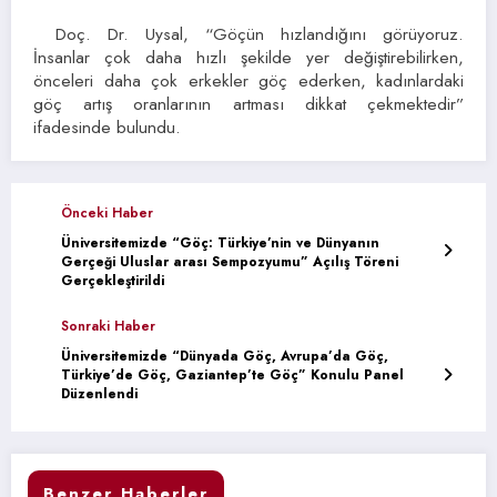
Doç. Dr. Uysal, “Göçün hızlandığını görüyoruz.
İnsanlar çok daha hızlı şekilde yer değiştirebilirken,
önceleri daha çok erkekler göç ederken, kadınlardaki
göç artış oranlarının artması dikkat çekmektedir”
ifadesinde bulundu.
Önceki Haber
Üniversitemizde “Göç: Türkiye’nin ve Dünyanın
Gerçeği Uluslar arası Sempozyumu” Açılış Töreni
Gerçekleştirildi
Sonraki Haber
Üniversitemizde “Dünyada Göç, Avrupa’da Göç,
Türkiye’de Göç, Gaziantep’te Göç” Konulu Panel
Düzenlendi
Benzer Haberler