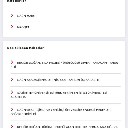
Kategoriler
GAÜN HABER
MANŞET
Son Eklenen Haberler
REKTÖR DOĞAN, EIDA PROJESİ YÜRÜTÜCÜSÜ LEVENT KARACAN’I KABUL
ETTİ
GAÜN AKADEMİSYENLERİNİN COST KATILIMI ÜÇ KAT ARTTI
GAZİANTEP ÜNİVERSİTESİ TÜRKİYE’NİN EN İYİ 24 ÜNİVERSİTESİ
ARASINDA
GAÜN’DE GİRİŞİMCİ VE YENİLİKÇİ ÜNİVERSİTE ENDEKSİ HEDEFLERİ
DEĞERLENDİRİLDİ
REKTÖR DOĞAN, TÜBİTAK DESTEĞİ ALAN DOÇ. DR. BERNA KAYA UĞUR’U