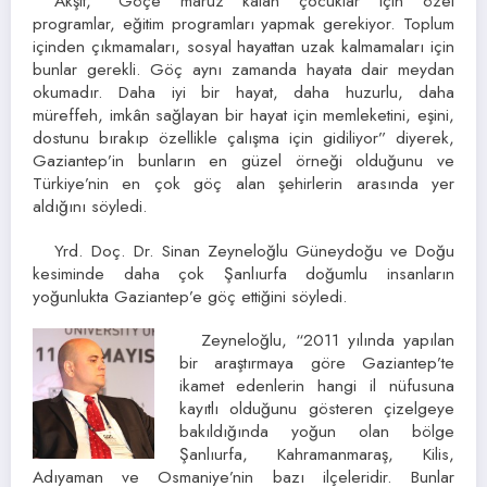
Akşit, “Göçe maruz kalan çocuklar için özel
programlar, eğitim programları yapmak gerekiyor. Toplum
içinden çıkmamaları, sosyal hayattan uzak kalmamaları için
bunlar gerekli. Göç aynı zamanda hayata dair meydan
okumadır. Daha iyi bir hayat, daha huzurlu, daha
müreffeh, imkân sağlayan bir hayat için memleketini, eşini,
dostunu bırakıp özellikle çalışma için gidiliyor” diyerek,
Gaziantep’in bunların en güzel örneği olduğunu ve
Türkiye’nin en çok göç alan şehirlerin arasında yer
aldığını söyledi.
Yrd. Doç. Dr. Sinan Zeyneloğlu Güneydoğu ve Doğu
kesiminde daha çok Şanlıurfa doğumlu insanların
yoğunlukta Gaziantep’e göç ettiğini söyledi.
Zeyneloğlu, “2011 yılında yapılan
bir araştırmaya göre Gaziantep’te
ikamet edenlerin hangi il nüfusuna
kayıtlı olduğunu gösteren çizelgeye
bakıldığında yoğun olan bölge
Şanlıurfa, Kahramanmaraş, Kilis,
Adıyaman ve Osmaniye’nin bazı ilçeleridir. Bunlar