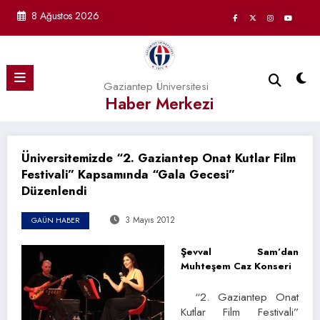
İçeriğe
8 Ağustos 2026
atla
Gaziantep Üniversitesi
Haber Merkezi
Üniversitemizde “2. Gaziantep Onat Kutlar Film
Festivali” Kapsamında “Gala Gecesi”
Düzenlendi
3 Mayıs 2012
GAÜN HABER
Şevval Sam’dan
Muhteşem Caz Konseri
“2. Gaziantep Onat
Kutlar Film Festivali”