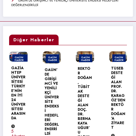
GAÜN’DE GİRİŞİMCİ VE YENİLİKÇİ ÜNİVERSİTE ENDEKSİ HEDEFLERİ
DEĞERLENDİRİLDİ
Diğer Haberler
GAÜN
GAÜN
GAÜN
GAÜN
HABER
HABER
HABER
HABER
MANŞET
GAZİA
TÜSEB
REKTÖ
GAÜN’
NTEP
DESTE
R
DE
ÜNİVER
Ğİ
DOĞAN
GİRİŞİ
SİTESİ
ALAN
,
MCİ VE
TÜRKİY
PROF.
TÜBİT
YENİLİ
E’NİN
DR.
AK
KÇİ
EN İYİ
KARAG
DESTE
ÜNİVER
24
ÖZ’DEN
Ğİ
SİTE
ÜNİVER
REKTÖ
ALAN
ENDEKS
SİTESİ
R
DOÇ.
İ
ARASIN
DOĞAN
DR.
HEDEFL
DA
’A
BERNA
ERİ
ZİYARE
KAYA
DEĞERL
T
UĞUR’
ENDİRİ
5
U
LDİ
Ağustos