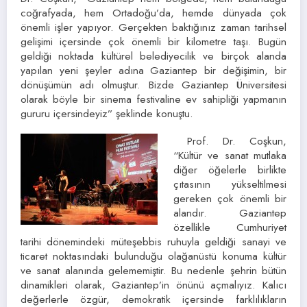
coğrafyada, hem Ortadoğu’da, hemde dünyada çok
önemli işler yapıyor. Gerçekten baktığınız zaman tarihsel
gelişimi içersinde çok önemli bir kilometre taşı. Bugün
geldiği noktada kültürel belediyecilik ve birçok alanda
yapılan yeni şeyler adına Gaziantep bir değişimin, bir
dönüşümün adı olmuştur. Bizde Gaziantep Üniversitesi
olarak böyle bir sinema festivaline ev sahipliği yapmanın
gururu içersindeyiz” şeklinde konuştu.
Prof. Dr. Coşkun,
“Kültür ve sanat mutlaka
diğer öğelerle birlikte
çıtasının yükseltilmesi
gereken çok önemli bir
alandır. Gaziantep
özellikle Cumhuriyet
tarihi dönemindeki müteşebbis ruhuyla geldiği sanayi ve
ticaret noktasındaki bulunduğu olağanüstü konuma kültür
ve sanat alanında gelememiştir. Bu nedenle şehrin bütün
dinamikleri olarak, Gaziantep’in önünü açmalıyız. Kalıcı
değerlerle özgür, demokratik içersinde farklılıkların