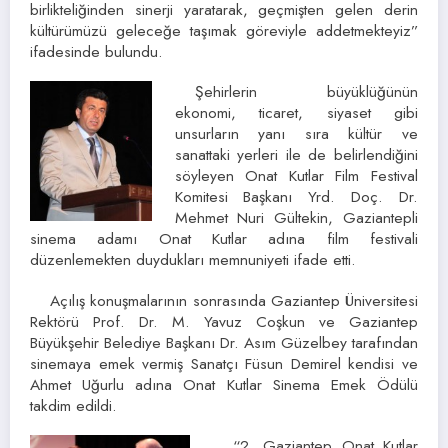
birlikteliğinden sinerji yaratarak, geçmişten gelen derin
kültürümüzü geleceğe taşımak göreviyle addetmekteyiz”
ifadesinde bulundu.
Şehirlerin büyüklüğünün
ekonomi, ticaret, siyaset gibi
unsurların yanı sıra kültür ve
sanattaki yerleri ile de belirlendiğini
söyleyen Onat Kutlar Film Festival
Komitesi Başkanı Yrd. Doç. Dr.
Mehmet Nuri Gültekin, Gaziantepli
sinema adamı Onat Kutlar adına film festivali
düzenlemekten duydukları memnuniyeti ifade etti.
Açılış konuşmalarının sonrasında Gaziantep Üniversitesi
Rektörü Prof. Dr. M. Yavuz Coşkun ve Gaziantep
Büyükşehir Belediye Başkanı Dr. Asım Güzelbey tarafından
sinemaya emek vermiş Sanatçı Füsun Demirel kendisi ve
Ahmet Uğurlu adına Onat Kutlar Sinema Emek Ödülü
takdim edildi.
“2. Gaziantep Onat Kutlar