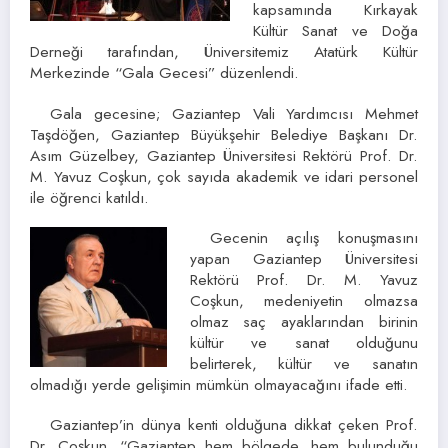
kapsamında Kırkayak
Kültür Sanat ve Doğa
Derneği tarafından, Üniversitemiz Atatürk Kültür
Merkezinde “Gala Gecesi” düzenlendi.
Gala gecesine; Gaziantep Vali Yardımcısı Mehmet
Taşdöğen, Gaziantep Büyükşehir Belediye Başkanı Dr.
Asım Güzelbey, Gaziantep Üniversitesi Rektörü Prof. Dr.
M. Yavuz Coşkun, çok sayıda akademik ve idari personel
ile öğrenci katıldı.
Gecenin açılış konuşmasını
yapan Gaziantep Üniversitesi
Rektörü Prof. Dr. M. Yavuz
Coşkun, medeniyetin olmazsa
olmaz saç ayaklarından birinin
kültür ve sanat olduğunu
belirterek, kültür ve sanatın
olmadığı yerde gelişimin mümkün olmayacağını ifade etti.
Gaziantep’in dünya kenti olduğuna dikkat çeken Prof.
Dr. Coşkun, “Gaziantep hem bölgede, hem bulunduğu