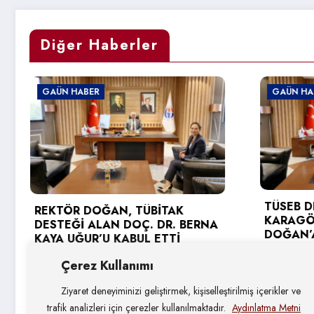
Diğer Haberler
GAÜN HABER
TÜSEB DESTEĞİ ALAN PROF
ĞAN, TÜBİTAK
KARAGÖZ’DEN REKTÖR
AN DOÇ. DR. BERNA
DOĞAN’A ZİYARET
U KABUL ETTİ
3 Ağustos 2026
026
Çerez Kullanımı
Ziyaret deneyiminizi geliştirmek, kişiselleştirilmiş içerikler ve
trafik analizleri için çerezler kullanılmaktadır.
Aydınlatma Metni