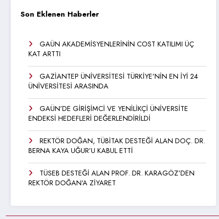
Son Eklenen Haberler
GAÜN AKADEMİSYENLERİNİN COST KATILIMI ÜÇ
KAT ARTTI
GAZİANTEP ÜNİVERSİTESİ TÜRKİYE’NİN EN İYİ 24
ÜNİVERSİTESİ ARASINDA
GAÜN’DE GİRİŞİMCİ VE YENİLİKÇİ ÜNİVERSİTE
ENDEKSİ HEDEFLERİ DEĞERLENDİRİLDİ
REKTÖR DOĞAN, TÜBİTAK DESTEĞİ ALAN DOÇ. DR.
BERNA KAYA UĞUR’U KABUL ETTİ
TÜSEB DESTEĞİ ALAN PROF. DR. KARAGÖZ’DEN
REKTÖR DOĞAN’A ZİYARET