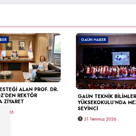
GAÜN HABER
. DR.
GAÜN TEKNİK BİLİMLER MESLEK
G
YÜKSEKOKULU’NDA MEZUNİYET
B
SEVİNCİ
S
31 Temmuz 2026