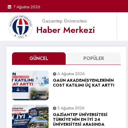
İçeriğe
7 Ağustos 2026
atla
Gaziantep Üniversitesi
Haber Merkezi
GÜNCEL
POPÜLER
6 Ağustos 2026
GAÜN AKADEMİSYENLERİNİN
COST KATILIMI ÜÇ KAT ARTTI
5 Ağustos 2026
GAZİANTEP ÜNİVERSİTESİ
TÜRKİYE’NİN EN İYİ 24
ÜNİVERSİTESİ ARASINDA