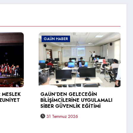
GAÜN HABER
GAÜN HABER
GAÜN’DEN ÜRD
ÜNİVERSİTESİN
ZİYARETİ
AÜN’DEN GELECEĞİN
İLİŞİMCİLERİNE UYGULAMALI
31 Temmuz 2026
İBER GÜVENLİK EĞİTİMİ
31 Temmuz 2026