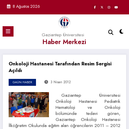
İçeriğe
8 Ağustos 2026
atla
Gaziantep Üniversitesi
Haber Merkezi
Onkoloji Hastanesi Tarafından Resim Sergisi
Açıldı
3 Nisan 2012
GAÜN HABER
Gaziantep Üniversitesi
Onkoloji Hastanesi Pediatrik
Hematoloji ve Onkoloji
bölümünde tedavi gören,
Gaziantep Onkoloji Hastanesi
İlköğretim Okulunda eğitim alan öğrencilerin 2011 – 2012