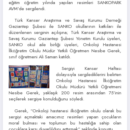
eğitim öğretim yılında yapılan resimleri SANKOPARK
AVM’de sergilendi.
Türk Kanser Araştırma ve Savaş Kurumu Derneği
Gaziantep Şubesi ile SANKO okullarının katkıları ile
düzenlenen serginin açılışına; Türk Kanser Araştırma ve
Savaş Kurumu Gaziantep Şubesi Yönetim Kurulu üyeleri,
SANKO okul aile birliği üyeleri, Onkoloji Hastanesi
İlköğretim Okulu Müdür Yetkili Öğretmen Nesibe Gerek,
sınıf öğretmeni Ali Saman katıldı.
Sergiyi Kanser Haftası
dolayısıyla sergilediklerini belirten
Onkoloji Hastanesi İlköğretim
Okulu Müdürü Yetkili Öğretmeni
Nesibe Gerek, yaklaşık 200 resim arasından 75’inin
seçilerek sergiye konulduğunu söyledi.
Gerek, “Onkoloji hastanesi ilköğretim okulu olarak bu
sergiyi açmaktaki amacımız resimleri yapan çocukların
moral bulması ve toplumun bu hastalığa sahip olan
çocuklara karşı duyarlılığını arttırmak” şeklinde konuştu.