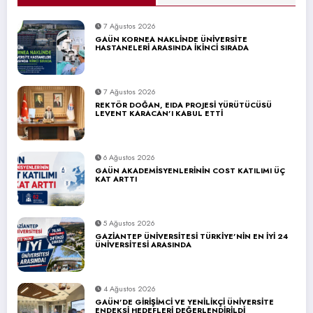
7 Ağustos 2026
GAÜN KORNEA NAKLİNDE ÜNİVERSİTE
HASTANELERİ ARASINDA İKİNCİ SIRADA
7 Ağustos 2026
REKTÖR DOĞAN, EIDA PROJESİ YÜRÜTÜCÜSÜ
LEVENT KARACAN’I KABUL ETTİ
6 Ağustos 2026
GAÜN AKADEMİSYENLERİNİN COST KATILIMI ÜÇ
KAT ARTTI
5 Ağustos 2026
GAZİANTEP ÜNİVERSİTESİ TÜRKİYE’NİN EN İYİ 24
ÜNİVERSİTESİ ARASINDA
4 Ağustos 2026
GAÜN’DE GİRİŞİMCİ VE YENİLİKÇİ ÜNİVERSİTE
ENDEKSİ HEDEFLERİ DEĞERLENDİRİLDİ