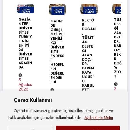
GAÜN
GAÜN
GAÜN
GAÜN
HABER
HABER
HABER
HABER
MANŞET
GAZİA
TÜSEB
REKTÖ
GAÜN’
NTEP
DESTE
R
DE
ÜNİVER
Ğİ
DOĞAN
GİRİŞİ
SİTESİ
ALAN
,
MCİ VE
TÜRKİY
PROF.
TÜBİT
YENİLİ
E’NİN
DR.
AK
KÇİ
EN İYİ
KARAG
DESTE
ÜNİVER
24
ÖZ’DEN
Ğİ
SİTE
ÜNİVER
REKTÖ
ALAN
ENDEKS
SİTESİ
R
DOÇ.
İ
ARASIN
DOĞAN
DR.
HEDEFL
DA
’A
BERNA
ERİ
ZİYARE
KAYA
DEĞERL
T
UĞUR’
ENDİRİ
5
U
LDİ
Ağustos
KABUL
3
2026
ETTİ
Ağustos
4
2026
Çerez Kullanımı
Ağustos
4
2026
Ağustos
Ziyaret deneyiminizi geliştirmek, kişiselleştirilmiş içerikler ve
2026
trafik analizleri için çerezler kullanılmaktadır.
Aydınlatma Metni