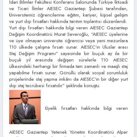
İdari Bilimler Fakültesi Konferans Salonunda Türkiye İktisadi
ve Ticari İlimler AIESEC Gaziantep Şubesi tarafından,
Üniversitemiz öğrencilerine eğitim, kariyer, kişisel gelişim
ve yurt dışı fırsatları hakkında tanıtım toplantısı düzenlendi.
Yurt dışı fırsatları hakkında bilgi veren AIESEC Gaziantep
Değişim Koordinatörü Murat Severoğlu, “AIESEC üyelerine
ve üye olmayan üniversite öğrencisi veya yeni mezunlara
110 ülkede çalışma fırsatı sunar. AIESEC’in Uluslar arası
Staj Değişim Programı” sayesinde bir buçuk ay ile bir
buçuk yıl arasında değişen sürelerle 110 AIESEC
ülkesindeki herhangi bir firmada tam zamanlı ve maaşlı staj
yapabilme fırsatı sunar. Gönüllü olarak sosyal sorumluluk
projelerinde staj yapma imkânı da AIESEC’in bir diğer yurt
dışı staj tecrübesi fırsatıdır” şeklinde konuştu.
Üyelik fırsatları hakkında bilgi veren
AIESEC Gaziantep Yetenek Yönetim Koordinatörü Alper