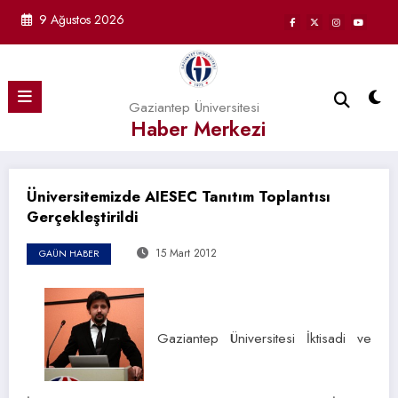
İçeriğe
9 Ağustos 2026
atla
Gaziantep Üniversitesi
Haber Merkezi
Üniversitemizde AIESEC Tanıtım Toplantısı
Gerçekleştirildi
15 Mart 2012
GAÜN HABER
Gaziantep Üniversitesi İktisadi ve