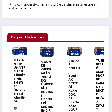
GAÜN’DE GİRİŞİMCİ VE YENİLİKÇİ ÜNİVERSİTE ENDEKSİ HEDEFLERİ
DEĞERLENDİRİLDİ
Diğer Haberler
GAÜN
GAÜN
GAÜN
GAÜN
HABER
HABER
HABER
HABER
MANŞET
GAZİA
TÜSEB
REKTÖ
GAÜN’
NTEP
DESTE
R
DE
ÜNİVER
Ğİ
DOĞAN
GİRİŞİ
SİTESİ
ALAN
,
MCİ VE
TÜRKİY
PROF.
TÜBİT
YENİLİ
E’NİN
DR.
AK
KÇİ
EN İYİ
KARAG
DESTE
ÜNİVER
24
ÖZ’DEN
Ğİ
SİTE
ÜNİVER
REKTÖ
ALAN
ENDEKS
SİTESİ
R
DOÇ.
İ
ARASIN
DOĞAN
DR.
HEDEFL
DA
’A
BERNA
ERİ
ZİYARE
KAYA
DEĞERL
T
UĞUR’
ENDİRİ