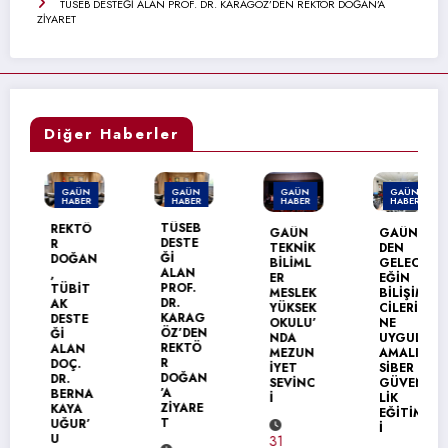
TÜSEB DESTEĞİ ALAN PROF. DR. KARAGÖZ’DEN REKTÖR DOĞAN’A
ZİYARET
Diğer Haberler
GAÜN
GAÜN
GAÜN
GAÜN
HABER
HABER
HABER
HABER
TÜSEB
REKTÖ
GAÜN
GAÜN’
DESTE
R
TEKNİK
DEN
Ğİ
DOĞAN
BİLİML
GELEC
ALAN
,
ER
EĞİN
PROF.
TÜBİT
MESLEK
BİLİŞİM
DR.
AK
YÜKSEK
CİLERİ
KARAG
DESTE
OKULU’
NE
ÖZ’DEN
Ğİ
NDA
UYGUL
REKTÖ
ALAN
MEZUN
AMALI
R
DOÇ.
İYET
SİBER
DOĞAN
DR.
SEVİNC
GÜVEN
’A
BERNA
İ
LİK
ZİYARE
KAYA
EĞİTİM
T
UĞUR’
İ
U
31