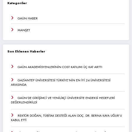
Kategoriler
GAÜN HABER
MANŞET
Son Eklenen Haberler
GAÜN AKADEMİSYENLERİNİN COST KATILIMI ÜÇ KAT ARTTI
GAZİANTEP ÜNİVERSİTESİ TÜRKİYE’NİN EN İYİ 24 ÜNİVERSİTESİ
ARASINDA
GAÜN’DE GİRİŞİMCİ VE YENİLİKÇİ ÜNİVERSİTE ENDEKSİ HEDEFLERİ
DEĞERLENDİRİLDİ
REKTÖR DOĞAN, TÜBİTAK DESTEĞİ ALAN DOÇ. DR. BERNA KAYA UĞUR’U
KABUL ETTİ