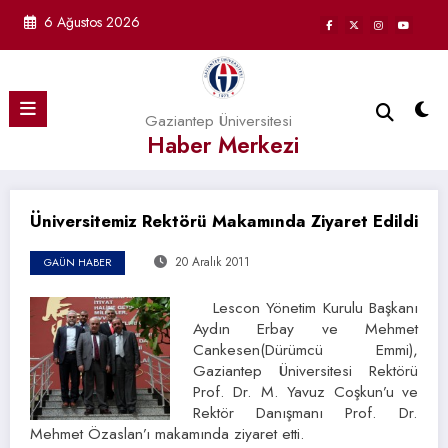
İçeriğe
6 Ağustos 2026
atla
Gaziantep Üniversitesi
Haber Merkezi
Üniversitemiz Rektörü Makamında Ziyaret Edildi
20 Aralık 2011
GAÜN HABER
Lescon Yönetim Kurulu Başkanı
Aydın Erbay ve Mehmet
Cankesen(Dürümcü Emmi),
Gaziantep Üniversitesi Rektörü
Prof. Dr. M. Yavuz Coşkun’u ve
Rektör Danışmanı Prof. Dr.
Mehmet Özaslan’ı makamında ziyaret etti.