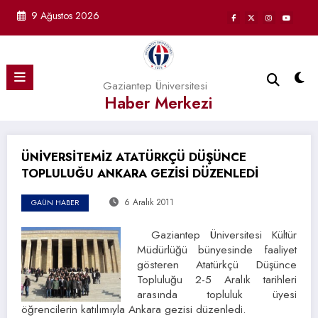
İçeriğe
9 Ağustos 2026
atla
Gaziantep Üniversitesi
Haber Merkezi
ÜNİVERSİTEMİZ ATATÜRKÇÜ DÜŞÜNCE
TOPLULUĞU ANKARA GEZİSİ DÜZENLEDİ
6 Aralık 2011
GAÜN HABER
Gaziantep Üniversitesi Kültür
Müdürlüğü bünyesinde faaliyet
gösteren Atatürkçü Düşünce
Topluluğu 2-5 Aralık tarihleri
arasında topluluk üyesi
öğrencilerin katılımıyla Ankara gezisi düzenledi.