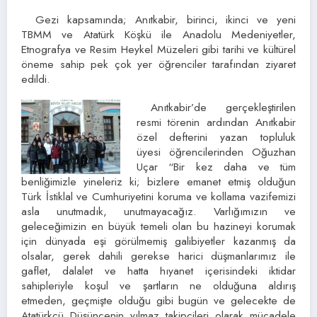
Gezi kapsamında; Anıtkabir, birinci, ikinci ve yeni
TBMM ve Atatürk Köşkü ile Anadolu Medeniyetler,
Etnografya ve Resim Heykel Müzeleri gibi tarihi ve kültürel
öneme sahip pek çok yer öğrenciler tarafından ziyaret
edildi.
Anıtkabir’de gerçekleştirilen
resmi törenin ardından Anıtkabir
özel defterini yazan topluluk
üyesi öğrencilerinden Oğuzhan
Uçar “Bir kez daha ve tüm
benliğimizle yineleriz ki; bizlere emanet etmiş olduğun
Türk İstiklal ve Cumhuriyetini koruma ve kollama vazifemizi
asla unutmadık, unutmayacağız. Varlığımızın ve
geleceğimizin en büyük temeli olan bu hazineyi korumak
için dünyada eşi görülmemiş galibiyetler kazanmış da
olsalar, gerek dahili gerekse harici düşmanlarımız ile
gaflet, dalalet ve hatta hıyanet içerisindeki iktidar
sahipleriyle koşul ve şartların ne olduğuna aldırış
etmeden, geçmişte olduğu gibi bugün ve gelecekte de
Atatürkçü Düşüncenin yılmaz takipçileri olarak mücadele