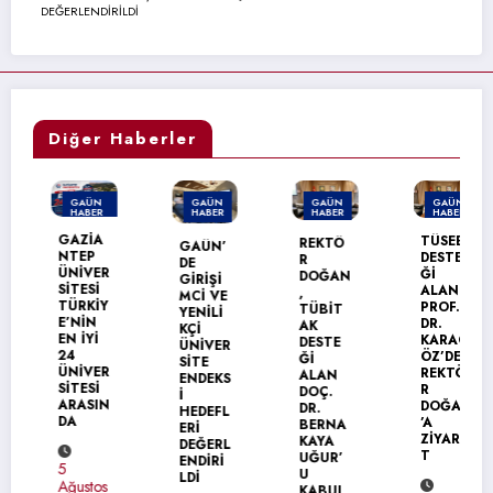
DEĞERLENDİRİLDİ
Diğer Haberler
GAÜN
GAÜN
GAÜN
GAÜN
HABER
HABER
HABER
HABER
MANŞET
GAZİA
TÜSEB
REKTÖ
GAÜN’
NTEP
DESTE
R
DE
ÜNİVER
Ğİ
DOĞAN
GİRİŞİ
SİTESİ
ALAN
,
MCİ VE
TÜRKİY
PROF.
TÜBİT
YENİLİ
E’NİN
DR.
AK
KÇİ
EN İYİ
KARAG
DESTE
ÜNİVER
24
ÖZ’DEN
Ğİ
SİTE
ÜNİVER
REKTÖ
ALAN
ENDEKS
SİTESİ
R
DOÇ.
İ
ARASIN
DOĞAN
DR.
HEDEFL
DA
’A
BERNA
ERİ
ZİYARE
KAYA
DEĞERL
T
UĞUR’
ENDİRİ
5
U
LDİ
Ağustos
KABUL