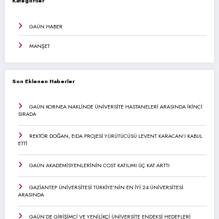
Kategoriler
GAÜN HABER
MANŞET
Son Eklenen Haberler
GAÜN KORNEA NAKLİNDE ÜNİVERSİTE HASTANELERİ ARASINDA İKİNCİ
SIRADA
REKTÖR DOĞAN, EIDA PROJESİ YÜRÜTÜCÜSÜ LEVENT KARACAN’I KABUL
ETTİ
GAÜN AKADEMİSYENLERİNİN COST KATILIMI ÜÇ KAT ARTTI
GAZİANTEP ÜNİVERSİTESİ TÜRKİYE’NİN EN İYİ 24 ÜNİVERSİTESİ
ARASINDA
GAÜN’DE GİRİŞİMCİ VE YENİLİKÇİ ÜNİVERSİTE ENDEKSİ HEDEFLERİ