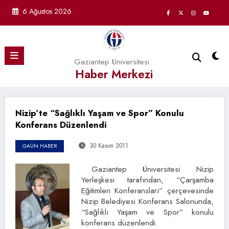
İçeriğe
6 Ağustos 2026
atla
Gaziantep Üniversitesi
Haber Merkezi
Nizip’te “Sağlıklı Yaşam ve Spor” Konulu
Konferans Düzenlendi
30 Kasım 2011
GAÜN HABER
Gaziantep Üniversitesi Nizip
Yerleşkesi tarafından, “Çarşamba
Eğitimleri Konferansları” çerçevesinde
Nizip Belediyesi Konferans Salonunda,
“Sağlıklı Yaşam ve Spor” konulu
konferans düzenlendi.