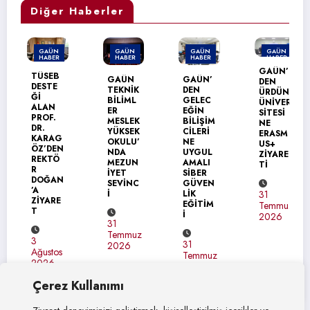
Diğer Haberler
GAÜN
GAÜN
GAÜN
GAÜN
HABER
HABER
HABER
HABER
GAÜN’
TÜSEB
GAÜN
GAÜN’
DEN
DESTE
TEKNİK
DEN
ÜRDÜN
Ğİ
BİLİML
GELEC
ÜNİVER
ALAN
ER
EĞİN
SİTESİ
PROF.
MESLEK
BİLİŞİM
NE
DR.
YÜKSEK
CİLERİ
ERASM
KARAG
OKULU’
NE
US+
ÖZ’DEN
NDA
UYGUL
ZİYARE
REKTÖ
MEZUN
AMALI
Tİ
R
İYET
SİBER
DOĞAN
SEVİNC
GÜVEN
’A
İ
LİK
31
ZİYARE
EĞİTİM
Temmuz
T
İ
2026
31
Temmuz
3
31
2026
Ağustos
Temmuz
2026
2026
Çerez Kullanımı