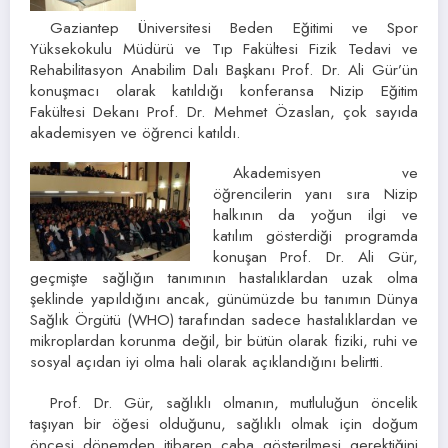
Gaziantep Üniversitesi Beden Eğitimi ve Spor
Yüksekokulu Müdürü ve Tıp Fakültesi Fizik Tedavi ve
Rehabilitasyon Anabilim Dalı Başkanı Prof. Dr. Ali Gür’ün
konuşmacı olarak katıldığı konferansa Nizip Eğitim
Fakültesi Dekanı Prof. Dr. Mehmet Özaslan, çok sayıda
akademisyen ve öğrenci katıldı.
Akademisyen ve
öğrencilerin yanı sıra Nizip
halkının da yoğun ilgi ve
katılım gösterdiği programda
konuşan Prof. Dr. Ali Gür,
geçmişte sağlığın tanımının hastalıklardan uzak olma
şeklinde yapıldığını ancak, günümüzde bu tanımın Dünya
Sağlık Örgütü (WHO) tarafından sadece hastalıklardan ve
mikroplardan korunma değil, bir bütün olarak fiziki, ruhi ve
sosyal açıdan iyi olma hali olarak açıklandığını belirtti.
Prof. Dr. Gür, sağlıklı olmanın, mutluluğun öncelik
taşıyan bir öğesi olduğunu, sağlıklı olmak için doğum
öncesi dönemden itibaren çaba gösterilmesi gerektiğini