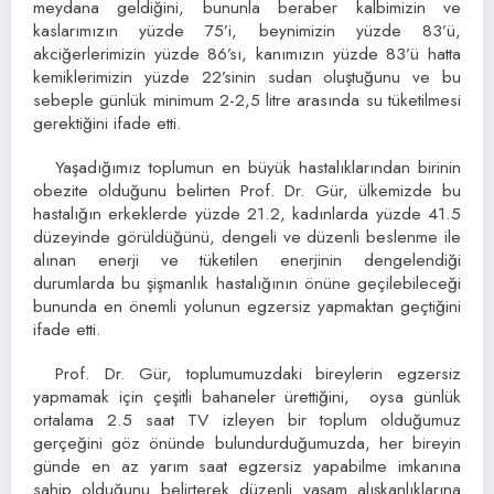
meydana geldiğini, bununla beraber kalbimizin ve
kaslarımızın yüzde 75’i, beynimizin yüzde 83’ü,
akciğerlerimizin yüzde 86’sı, kanımızın yüzde 83’ü hatta
kemiklerimizin yüzde 22’sinin sudan oluştuğunu ve bu
sebeple günlük minimum 2-2,5 litre arasında su tüketilmesi
gerektiğini ifade etti.
Yaşadığımız toplumun en büyük hastalıklarından birinin
obezite olduğunu belirten Prof. Dr. Gür, ülkemizde bu
hastalığın erkeklerde yüzde 21.2, kadınlarda yüzde 41.5
düzeyinde görüldüğünü, dengeli ve düzenli beslenme ile
alınan enerji ve tüketilen enerjinin dengelendiği
durumlarda bu şişmanlık hastalığının önüne geçilebileceği
bununda en önemli yolunun egzersiz yapmaktan geçtiğini
ifade etti.
Prof. Dr. Gür, toplumumuzdaki bireylerin egzersiz
yapmamak için çeşitli bahaneler ürettiğini, oysa günlük
ortalama 2.5 saat TV izleyen bir toplum olduğumuz
gerçeğini göz önünde bulundurduğumuzda, her bireyin
günde en az yarım saat egzersiz yapabilme imkanına
sahip olduğunu belirterek düzenli yaşam alışkanlıklarına