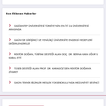
Son Eklenen Haberler
GAZİANTEP ÜNİVERSİTESİ TÜRKİYE’NİN EN İYİ 24 ÜNİVERSİTESİ
ARASINDA
GAÜN’DE GİRİŞİMCİ VE YENİLİKÇİ ÜNİVERSİTE ENDEKSİ HEDEFLERİ
DEĞERLENDİRİLDİ
REKTÖR DOĞAN, TÜBİTAK DESTEĞİ ALAN DOÇ. DR. BERNA KAYA UĞUR’U
KABUL ETTİ
TÜSEB DESTEĞİ ALAN PROF. DR. KARAGÖZ’DEN REKTÖR DOĞAN’A
ZİYARET
GAÜN TEKNİK BİLİMLER MESLEK YÜKSEKOKULU’NDA MEZUNİYET SEVİNCİ