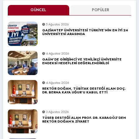
GÜNCEL
POPÜLER
5 Ağustos 2026
GAZİANTEP ÜNİVERSİTESİ TÜRKİYE’NİN EN İYİ 24
ÜNİVERSİTESİ ARASINDA
4 Ağustos 2026
GAÜN’DE GİRİŞİMCİ VE YENİLİKÇİ ÜNİVERSİTE
ENDEKSİ HEDEFLERİ DEĞERLENDİRİLDİ
4 Ağustos 2026
REKTÖR DOĞAN, TÜBİTAK DESTEĞİ ALAN DOÇ.
DR. BERNA KAYA UĞUR’U KABUL ETTİ
3 Ağustos 2026
TÜSEB DESTEĞİ ALAN PROF. DR. KARAGÖZ’DEN
REKTÖR DOĞAN’A ZİYARET