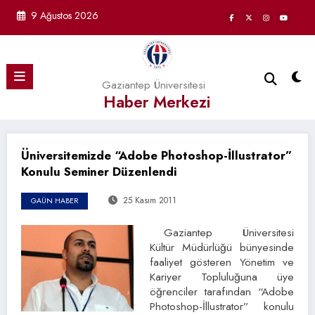
İçeriğe
9 Ağustos 2026
atla
Gaziantep Üniversitesi
Haber Merkezi
Üniversitemizde “Adobe Photoshop-İllustrator”
Konulu Seminer Düzenlendi
25 Kasım 2011
GAÜN HABER
Gaziantep Üniversitesi
Kültür Müdürlüğü bünyesinde
faaliyet gösteren Yönetim ve
Kariyer Topluluğuna üye
öğrenciler tarafından “Adobe
Photoshop-İllustrator” konulu