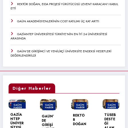
REKTÖR DOĞAN, EIDA PROJESİ YÜRÜTÜCÜSÜ LEVENT KARACAN’I KABUL
ETTİ
GAÜN AKADEMİSYENLERİNİN COST KATILIMI ÜÇ KAT ARTTI
GAZİANTEP ÜNİVERSİTESİ TÜRKİYE’NİN EN İYİ 24 ÜNİVERSİTESİ
ARASINDA
GAÜN’DE GİRİŞİMCİ VE YENİLİKÇİ ÜNİVERSİTE ENDEKSİ HEDEFLERİ
DEĞERLENDİRİLDİ
Diğer Haberler
GAÜN
GAÜN
GAÜN
GAÜN
HABER
HABER
HABER
HABER
MANŞET
GAZİA
TÜSEB
REKTÖ
GAÜN’
NTEP
DESTE
R
DE
ÜNİVER
Ğİ
DOĞAN
GİRİŞİ
B
SİTESİ
ALAN